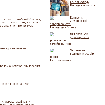
роботи складу
Поради в логістиці
Контроль
 - всё ли это любовь? А может,
дебіторської
т иметь разное представление
заборгованості
своё значения. Попробуем
Поради для бізнесу
Як повернути
дружину після
розлучення
Сімейні питання
ошения, разорванные
Як законно
підвищити розмір
пенсії
Пенсійні вимоги
овалом ангелочке. Мы говорим
рече и после разлуки,
етизмом, который манит