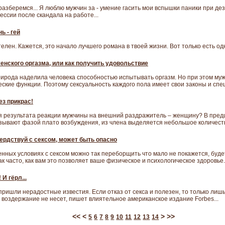
разберемся... Я люблю мужчин за - умение гасить мои вспышки паники при д
рессии после скандала на работе...
ь - гей
елен. Кажется, это начало лучшего романа в твоей жизни. Вот только есть 
енского оргазма, или как получить удовольствие
рирода наделила человека способностью испытывать оргазм. Но при этом м
кие функции. Поэтому сексуальность каждого пола имеет свои законы и спец
ез прикрас!
ния результата реакции мужчины на внешний раздражитель – женщину? В пр
азывают фазой плато возбуждения, из члена выделяется небольшое количество
ердствуй с сексом, может быть опасно
нных условиях с сексом можно так переборщить что мало не покажется, буде
 часто, как вам это позволяет ваше физическое и психологическое здоровье..
 И гёрл...
ишли нерадостные известия. Если отказ от секса и полезен, то только лишь
 воздержание не несет, пишет влиятельное американское издание Forbes...
<<
<
>
>>
5
6
7
8
9
10
11
12
13
14