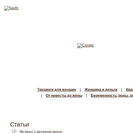
Тренинги для женщин
|
Женщина и деньги
|
Кра
|
От невесты до жены
|
Беременность, роды, д
Статьи
Як жінці з дитиною вдало