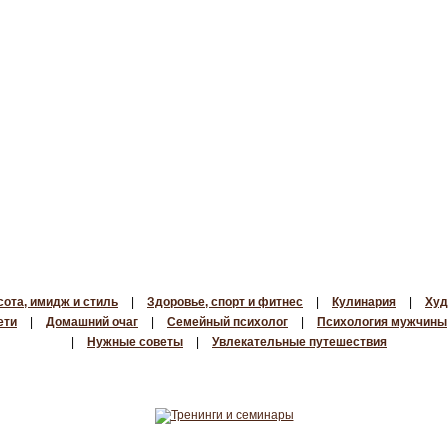
сота, имидж и стиль
|
Здоровье, спорт и фитнес
|
Кулинария
|
Худ
ети
|
Домашний очаг
|
Семейный психолог
|
Психология мужчины
|
Нужные советы
|
Увлекательные путешествия