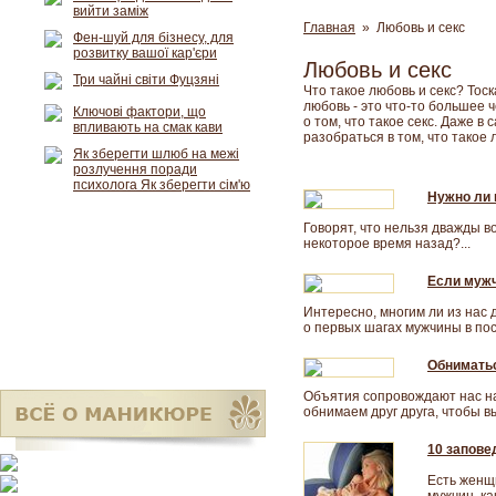
вийти заміж
Главная
» Любовь и секс
Фен-шуй для бізнесу, для
розвитку вашої кар'єри
Любовь и секс
Три чайні світи Фуцзяні
Что такое любовь и секс? Тоск
любовь - это что-то большее 
Ключові фактори, що
о том, что такое секс. Даже 
впливають на смак кави
разобраться в том, что такое 
Як зберегти шлюб на межі
розлучення поради
психолога Як зберегти сім'ю
Нужно ли
Говорят, что нельзя дважды в
некоторое время назад?...
Если мужч
Интересно, многим ли из нас 
о первых шагах мужчины в пос
Обниматьс
Объятия сопровождают нас на
обнимаем друг друга, чтобы в
10 запове
Есть женщ