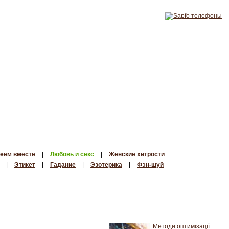
еем вместе
|
Любовь и секс
|
Женские хитрости
|
Этикет
|
Гадание
|
Эзотерика
|
Фэн-шуй
Методи оптимізації