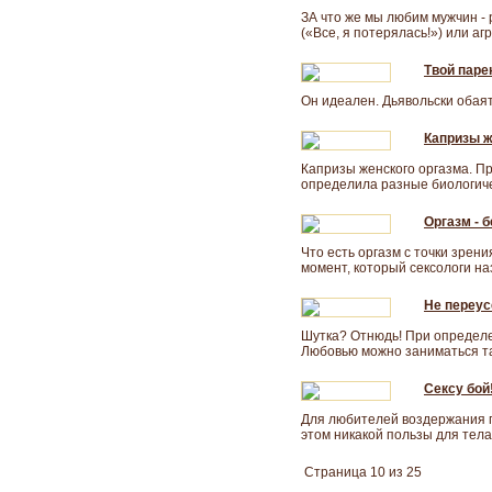
ЗА что же мы любим мужчин - 
(«Все, я потерялась!») или аг
Твой парен
Он идеален. Дьявольски обаят
Капризы ж
Капризы женского оргазма. П
определила разные биологичес
Оргазм - б
Что есть оргазм с точки зре
момент, который сексологи н
Не переус
Шутка? Отнюдь! При определе
Любовью можно заниматься так
Сексу бой!
Для любителей воздержания пр
этом никакой пользы для тела
Страница 10 из 25