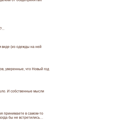
 далеки от общепринятых
...
 виде (из одежды на ней
ов, уверенные, что Новый год
ришло. И собственные мысли
ня принимаете в самом-то
икогда бы не встретились…