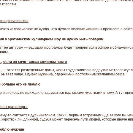
ак ночных мотыльков — свет лампы. И очень часто их внешние данные весьма
 красоты...
енщины о сексе
ичто человеческое не чуждо. Что думали великие женщины прошлого о сексе?
ия в эротическом кулинарном шоу не нужно быть поваром
т ее антураж — ведущая программы будет появляться в эфире в обнаженном
ик)...
ь, если он хочет секса слишком часто
», — ответят разведенные дамы, жены трудоголиков и подружки метросексуал
о бывает чаще. Однако мужчина, одержимый постоянным желанием секса...
 больше его не люблю
бе и в голову не приходило задуматься над своими чувствами к нему. А тут п
я в транспорте
ему-то считается дурным тоном. Как? С первым встречным? Да за кого вы ме
, короткой ли, длинной, судьба может пересечь пути людей, которые иначе н
люблю мужчин