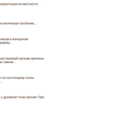
езориентации на местности
одна маленькая проблема…
ужчинам и женщинам
ифику...
едшествующий оргазму мужчины
 смазки...
т по настоящему плохо.
.
 с духовной точки зрения. При