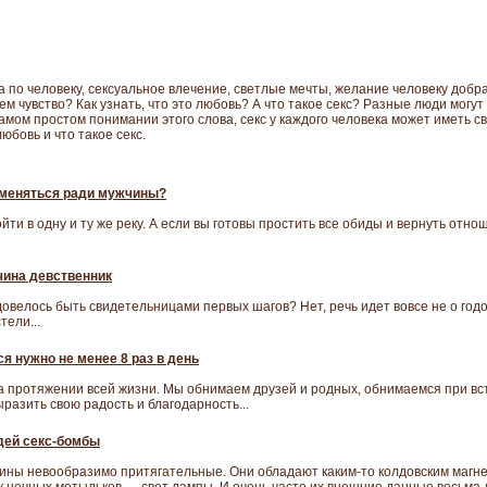
а по человеку, сексуальное влечение, светлые мечты, желание человеку добра
чем чувство? Как узнать, что это любовь? А что такое секс? Разные люди могу
в самом простом понимании этого слова, секс у каждого человека может иметь 
любовь и что такое секс.
 меняться ради мужчины?
ойти в одну и ту же реку. А если вы готовы простить все обиды и вернуть отн
ина девственник
довелось быть свидетельницами первых шагов? Нет, речь идет вовсе не о год
тели...
я нужно не менее 8 раз в день
 протяжении всей жизни. Мы обнимаем друзей и родных, обнимаемся при вст
ыразить свою радость и благодарность...
дей секс-бомбы
ины невообразимо притягательные. Они обладают каким-то колдовским магн