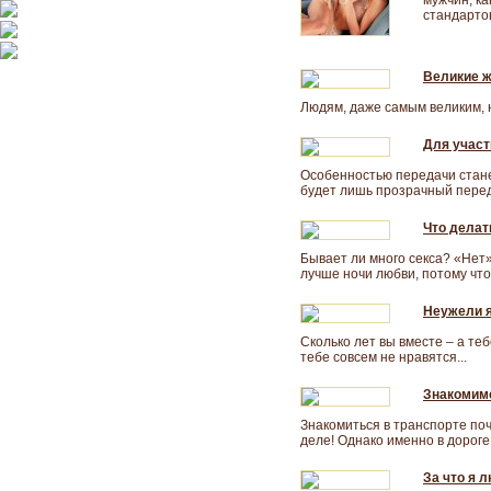
мужчин, к
стандартов
Великие ж
Людям, даже самым великим, н
Для участ
Особенностью передачи стане
будет лишь прозрачный передн
Что делат
Бывает ли много секса? «Нет
лучше ночи любви, потому чт
Неужели я
Сколько лет вы вместе – а те
тебе совсем не нравятся...
Знакомимс
Знакомиться в транспорте поч
деле! Однако именно в дороге
За что я 