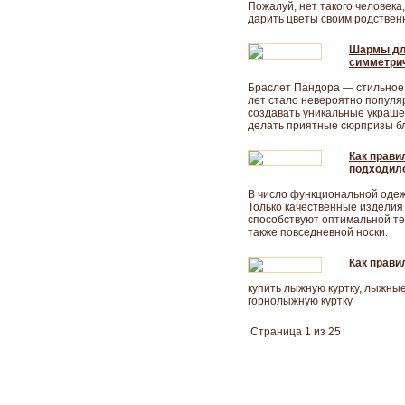
Пожалуй, нет такого человека
дарить цветы своим родствен
Шармы дл
симметри
Браслет Пандора — стильное 
лет стало невероятно популя
создавать уникальные украшен
делать приятные сюрпризы бл
Как прави
подходил
В число функциональной одеж
Только качественные изделия 
способствуют оптимальной те
также повседневной носки.
Как прави
купить лыжную куртку, лыжные
горнолыжную куртку
Страница 1 из 25