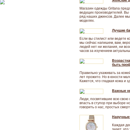
Женские д
Магазин одежды Gritana пред
ведущих производителей. Вы 
ряд наших джинсов. Далее мы
моделях.
Лучшие ба
Если вы стилист или ведете к
мы сейчас напишем, вам, веро
людей нет ни желания, ни во
часов за изучением актуальны
Возрастна
быть про
Правильно ухаживать за кожей 
лет прожито. Но в юности мал
Кажется, что гладкая кожа и з
Важные н
Люди, посвятившие всю свою ж
впасть в ступор при выборе н
говорить о нас, простых смер
Наручные 
Каждая де
знает, что