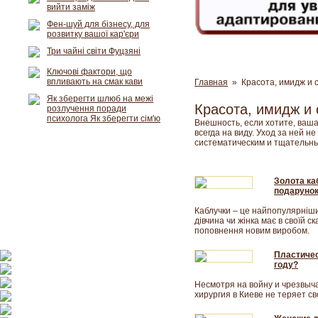
вийти заміж
Фен-шуй для бізнесу, для
розвитку вашої кар'єри
Три чайні світи Фуцзяні
Ключові фактори, що
впливають на смак кави
Главная
» Красота, имидж и 
Як зберегти шлюб на межі
Красота, имидж и 
розлучення поради
психолога Як зберегти сім'ю
Внешность, если хотите, ваша
всегда на виду. Уход за ней н
систематическим и тщательны
Золота ка
подаруно
Каблучки – це найпопулярніши
дівчина чи жінка має в своїй ск
поповнення новим виробом.
Пластичес
году?
Несмотря на войну и чрезвыч
хирургия в Киеве не теряет с