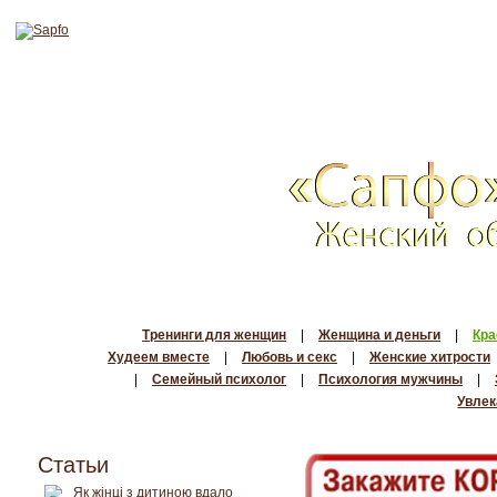
Тренинги для женщин
|
Женщина и деньги
|
Кра
Худеем вместе
|
Любовь и секс
|
Женские хитрости
|
Семейный психолог
|
Психология мужчины
|
Увлек
Статьи
Як жінці з дитиною вдало