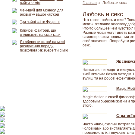
Главная
» Любовь и секс
вийти заміж
Фен-шуй для бізнесу, для
Любовь и секс
розвитку вашої кар'єри
Что такое любовь и секс? Тоск
Три чайні світи Фуцзяні
мечты, желание человеку добра
что-то большее чем чувство? К
Ключові фактори, що
Разные люди могут иметь разн
впливають на смак кави
самом простом понимании этог
своё значения. Попробуем раз
Як зберегти шлюб на межі
секс.
розлучення поради
психолога Як зберегти сім'ю
Як спокуси
Навчитися виглядати сексуальн
який включає безліч методів. І
вулиці та на роботі ефективно
Magic Moti
Magic Motion в своей философ
здоровым образом жизни и пр
этого.
Стратегії 
Часто жінки, схильні потрапля
чоловіками або виставляють д
провалюють їх, і впускають н