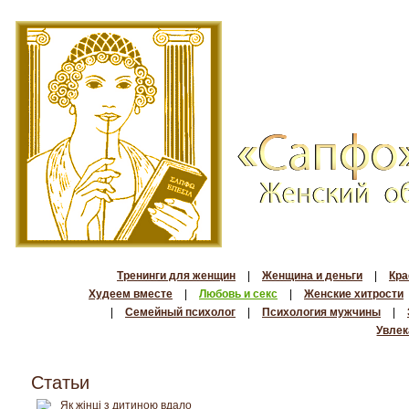
Тренинги для женщин
|
Женщина и деньги
|
Кра
Худеем вместе
|
Любовь и секс
|
Женские хитрости
|
Семейный психолог
|
Психология мужчины
|
Увлек
Статьи
Як жінці з дитиною вдало