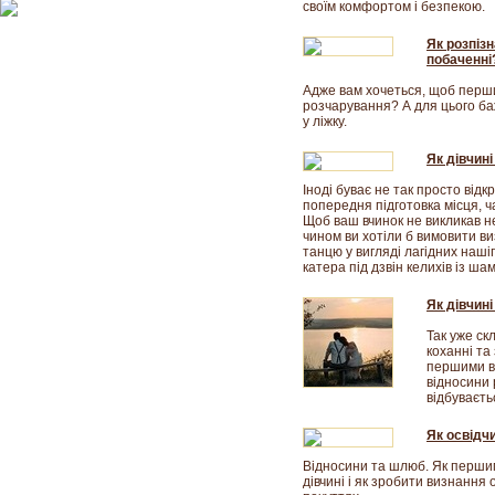
своїм комфортом і безпекою.
Як розпіз
побаченні
Адже вам хочеться, щоб перши
розчарування? А для цього ба
у ліжку.
Як дівчині
Іноді буває не так просто від
попередня підготовка місця, ч
Щоб ваш вчинок не викликав не
чином ви хотіли б вимовити ви
танцю у вигляді лагідних наш
катера під дзвін келихів із ша
Як дівчині
Так уже скл
коханні та
першими ви
відносини 
відбуваєть
Як освідч
Відносини та шлюб. Як першим
дівчині і як зробити визнання 