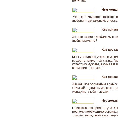
почуттях.
Чем женщи
Ученые и Университетского к
любопытную закономерность.
Как призн
Хотите сказать любимому о сво
любви мужчине?
Как доста
Мы тут недавно у себя в узко
вроде неприметная с виду, "
успехом у мужчин, а умная и 
внимания страдает? "
Как доста
Лаская, все эрогенные зоны у 
забывайте делать массаж. На
женщины, любят ушами.
Что делат
Привычка – вторая натура. «
поэтому необходимо осваиват
том, что перед ним настоящая