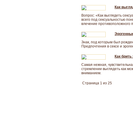
Как выгля
Вопрос: «Как выглядеть секс
всего под сексуальностью по
влечение противоположного п
Эрогенные
Знак, под которым был рожден 
Предпочтения в сексе и эроге
Как брить
Самая нежная, чувствительная
стремлении выглядеть как мо
вниманием.
Страница 1 из 25