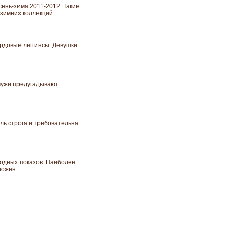
сень-зима 2011-2012. Такие
зимних коллекций...
ардовые леггинсы. Девушки
 мужи предугадывают
ль строга и требовательна:
одных показов. Наиболее
ожен...