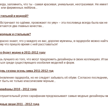
егда, запомнить, что ты - самая красивая, уникальная, неотразимая. Не имеет
 или фирменных лейблов...
 стильной и модной?
«Встречают по одёжке, провожают по уму» – эта пословица всегда была как не 
таются два главных качества...
 модным и стильным?
екрасно знают, что у каждого из вас, дорогие мужчины, в гардеробе можно най
ому что пришло время с ней расставаться!
то будет модно в 2011-2012 году
 лучшего из того, что могут предложить дизайнеры в своих коллекциях. Итак,
яться среди существующего изобилия моделей и форм.
увь сезона осень-зима 2011-2012 год
обновление гардероба, но не следует забывать об обуви. Согласно последни
т быть не только классическим черным...
рафаны 2010 - 2012 года
оглушительный успех сарафанам предсказывают самые модные дизайнеры ми
ные вещи 2011 - 2012 года