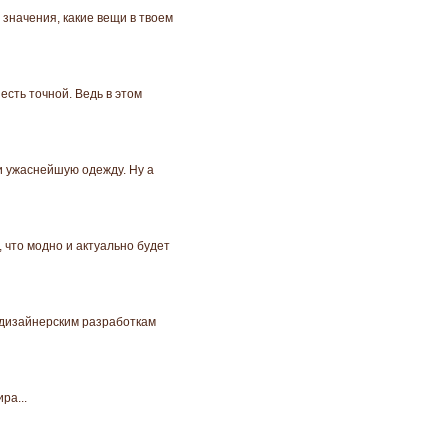
 значения, какие вещи в твоем
есть точной. Ведь в этом
ти ужаснейшую одежду. Ну а
 что модно и актуально будет
м дизайнерским разработкам
ра...