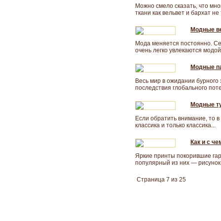
Можно смело сказать, что мно
ткани как вельвет и бархат н
Модные в
Мода меняется постоянно. Сег
очень легко увлекаются модой
Модные па
Весь мир в ожидании бурного
последствия глобального поте
Модные ту
Если обратить внимание, то в
классика и только классика...
Как и с ч
Яркие принты покорившие гар
популярный из них — рисунок 
Страница 7 из 25