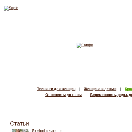
Тренинги для женщин
|
Женщина и деньги
|
Кра
|
От невесты до жены
|
Беременность, роды, д
Статьи
Як жінці з дитиною