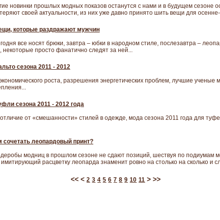
гие новинки прошлых модных показов останутся с нами и в будущем сезоне о
е теряют своей актуальности, из них уже давно принято шить вещи для осенне-
ещи, которые раздражают мужчин
одня все носят брюки, завтра – юбки в народном стиле, послезавтра – леоп
, некоторые просто фанатично следят за ней...
льто сезона 2011 - 2012
 экономического роста, разрешения энергетических проблем, лучшие ученые
пления...
фли сезона 2011 - 2012 года
 отличие от «смешанности» стилей в одежде, мода сезона 2011 года для туфе
ем сочетать леопардовый принт?
деробы модниц в прошлом сезоне не сдают позиций, шествуя по подиумам м
имитирующий расцветку леопарда знаменит ровно на столько на сколько и сл
<<
<
>
>>
2
3
4
5
6
7
8
9
10
11