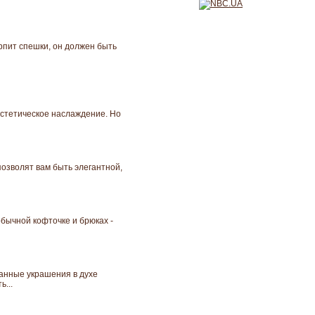
ерпит спешки, он должен быть
эстетическое наслаждение. Но
позволят вам быть элегантной,
обычной кофточке и брюках -
ранные украшения в духе
...