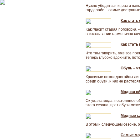
Нужно убедиться и, раз и навс
гардеробе – самые доступные
Как стать
Как гласит старая поговорка, 
высказывании гармонично соче
Как стать
Что там говорить, уже все пр
теперь глубоко вдохните, пот
Обувь – ч
Красивые ножки достойны лишь
среди обуви, и как не растер
Модная об
Ох уж эта мода, постоянное 
этого сезона, цвет обуви може
Модные са
В этом и следующем сезоне, 
Самые мод