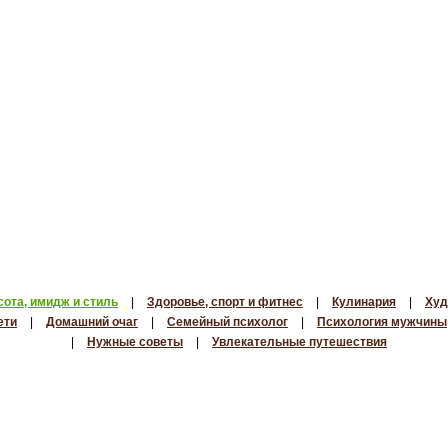
сота, имидж и стиль
|
Здоровье, спорт и фитнес
|
Кулинария
|
Худ
ети
|
Домашний очаг
|
Семейный психолог
|
Психология мужчины
|
Нужные советы
|
Увлекательные путешествия