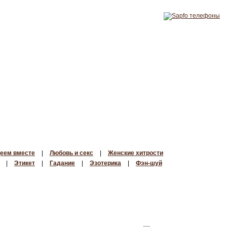
еем вместе
|
Любовь и секс
|
Женские хитрости
|
Этикет
|
Гадание
|
Эзотерика
|
Фэн-шуй