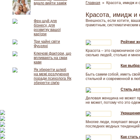
Главная
» Красота, имидж и 
вдало вийти заміж
Красота, имидж и 
Внешность, если хотите, ваша 
Фен-шуй для
грамотным, систематическим 
бізнесу, для
розвитку вашої
кар'єри
Три чайні світи
Рейтинг ж
Фуцзяні
Красота – это гармоничное с
Ключові фактори, що
сколько людей, столько и мнен
впливають на смак
кави
Как выбра
Як зберегти шлюб
на межі розлучення
Быть самим собой, иметь свой
поради психолога Як
стильной и современной в лю
зберегти сім'ю
Стиль де
Деловая женщина не может при
не может, потому что это оде
Украшения
Многие люди, покупают вещи н
последних модных тенденций 
Как стать