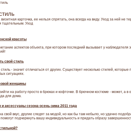
стиль
стиль
визитная карточка, ее нельзя спрятать, она всегда на виду. Уход за ней не т
и тщательным. Уход
енской красоты
очетание аспектов объекта, при котором последний вызывает у наблюдателя 
ий!
ть свой стиль
 стиль - значит отличаться от других. Существует несколько стилей, которые 
бых ситуациях.
ловой женщины
йти на работу просто в брюках и кофточке. В брючном костюме - может, а в 
жда для дома.
 и аксессуары сезона осень-зима 2011 года
а свой вкус, другие следят за модой, но как бы там небыло, но удачно подоб
помогут подчеркнуть вашу индивидуальность и придать образу завершенность
 стильной?