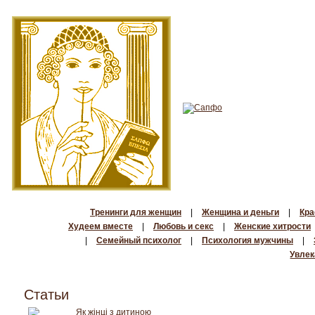
Тренинги для женщин
|
Женщина и деньги
|
Кра
Худеем вместе
|
Любовь и секс
|
Женские хитрости
|
Семейный психолог
|
Психология мужчины
|
Увлек
Статьи
Як жінці з дитиною