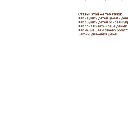
Статьи этой же тематики:
Как научить детей ценить ден
Как обучить детей основам у
Как притягивать к себе деньги
Как мы мешаем своему богатс
Законы движения Денег