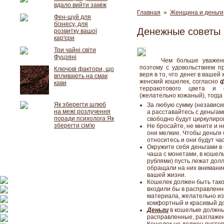
вдало вийти заміж
Главная
»
Женщина и деньги
Фен-шуй для
бізнесу, для
Денежные советы 
розвитку вашої
кар'єри
Три чайні світи
Фуцзяні
Чем больше уважени
поэтому с удовольствием пр
Ключові фактори, що
веря в то, что денег в вашей
впливають на смак
женский кошелек, согласно
ф
кави
терракотового цвета и 
(желательно кожаный), тогда 
Як зберегти шлюб
За любую сумму (независим
на межі розлучення
а расставайтесь с деньгам
поради психолога Як
свободно будут циркулиро
зберегти сім'ю
Не бросайте, не мните и 
они мелкие. Чтобы деньги 
относитесь и они будут ча
Окружите себя деньгами в 
чаша с монетами, в кошель
рублями) пусть лежат долл
обращали на них внимание
вашей жизни.
Кошелек должен быть таког
входили бы в расправленн
материала, желательно из
комфортный и красивый д
Деньги
в кошельке должны 
расправленные, разглаженны