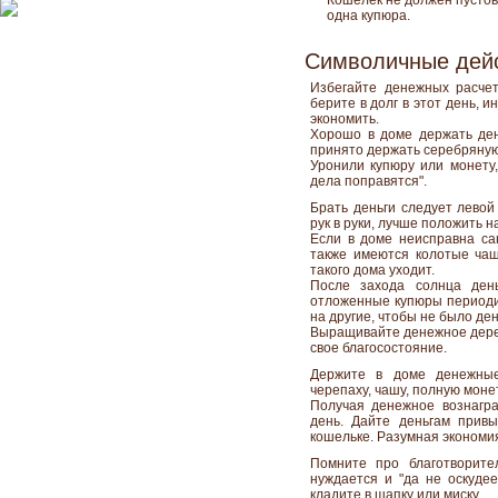
Кошелек не должен пустова
одна купюра.
Символичные дейс
Избегайте денежных расчет
берите в долг в этот день, 
экономить.
Хорошо в доме держать день
принято держать серебряную
Уронили купюру или монету,
дела поправятся".
Брать деньги следует левой
рук в руки, лучше положить н
Если в доме неисправна сан
также имеются колотые чаш
такого дома уходит.
После захода солнца день
отложенные купюры периодич
на другие, чтобы не было де
Выращивайте денежное дерев
свое благосостояние.
Держите в доме денежные
черепаху, чашу, полную монет
Получая денежное вознагра
день. Дайте деньгам привы
кошельке. Разумная экономи
Помните про благотворите
нуждается и "да не оскудее
кладите в шапку или миску.