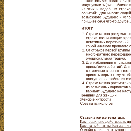
останетесь без работы. Стр
могут уволить (очень близко
из этих и подобных страхо
событий”. Для многих людей
возможного будущего и успо
поищите себе что-то другое.
ИТОГИ
Страхи можно разделить н
страхи, возникающие в ре
негативных переживаний В
собой никакого прошлого 
От страхов первой группы
многократного перекодиро
эмоциональная травма.
Для избавления от страхо
прием 'ежик событий”. Для
возможные варяанты возни
принять меры к тому, что
наступлении любого из со
Страхи можно рассматрив
из возможных вариантов в
вариант будущего не наст
Тренинги для женщин
Женские хитрости
Советы психологов
Статьи этой же тематики:
Как правильно действовать д
Как стать богатым. Как испол
Онлайн-казино: что нужно зна