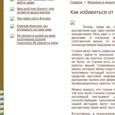
Главная
»
Женщина и деньги
вийти заміж
Фен-шуй для бізнесу, для
Как избавиться от
розвитку вашої кар'єри
Три чайні світи Фуцзяні
Ключові фактори, що
Теперь, когда вы 
впливають на смак кави
рассмотрим еще одну пробле
процветанию. Речь идет о ст
Як зберегти шлюб на межі
деньгами. А поскольку
розлучення поради
собственной жизни, то н
психолога Як зберегти сім'ю
непреодолимым барьером на 
Страхи могут иметь самую ра
лежать какое-то реальное
которого вы боитесь (созна
не было, но страхи есть, о
работы вашей “словомеша
ужасы, которые якобы подст
негативных ситуаций пост
средства массовой инфор
разорении банков или фирм
конфискационных законах, об
Можно сказать, что страхи 
той или иной степени отрав
несложный инструмент 
способствующим наполнени
нашей методики могут по
рассмотрим, какие могут быть
Естественно, в психологич