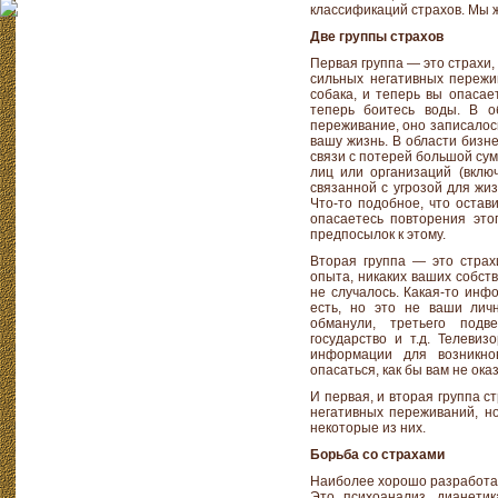
классификаций страхов. Мы ж
Две группы страхов
Первая группа — это страхи
сильных негативных пережив
собака, и теперь вы опасает
теперь боитесь воды. В о
переживание, оно записалос
вашу жизнь. В области бизн
связи с потерей большой сум
лиц или организаций (включ
связанной с угрозой для жиз
Что-то подобное, что остав
опасаетесь повторения это
предпосылок к этому.
Вторая группа — это страх
опыта, никаких ваших собст
не случалось. Какая-то инф
есть, но это не ваши личн
обманули, третьего под
государство и т.д. Телеви
информации для возникно
опасаться, как бы вам не ока
И первая, и вторая группа 
негативных переживаний, н
некоторые из них.
Борьба со страхами
Наиболее хорошо разработан
Это психоанализ, дианетик