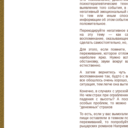
психотерапевтические те
выявление того события, в 
негативный эмоциональный и
то тем или иным способ
информации об этом событии
положительное.
Перекодируйте негативное
на эту тему — как само
воспоминание, оказывающее
сделать самостоятельно, но,
Для этого, если помните,
переживание, которое отлож
наиболее ярко. Нужно вс
обстановку, звуки вокруг в
естественно.
А затем вернитесь чуть
воспоминание так, будто с в
все обошлось очень хорошо,
ситуация, тем легче она выт
Конечно, в случаях с угрозо
Но чем страх при ограблении
падения с высоты? А поск
особых проблем, то можно 
“денежных” страхов
То есть, если у вас вымогали
пищи оставляли в темном по
переживаний, то попробуй
рыцарских романов Например