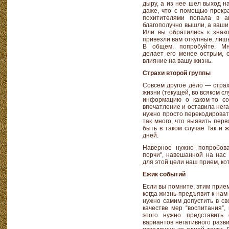
дыру, а из нее шел выход н
даже, что с помощью прекр
похитителями попала в а
благополучно вышли, а ваши
Или вы обратились к знако
привезли вам откупные, лишь
В общем, попробуйте. Мн
делает его менее острым, о
влияние на вашу жизнь.
Страхи второй группы
Совсем другое дело — страх
жизни (текущей, во всяком с
информацию о каком-то со
впечатление и оставила нега
нужно просто перекодироват
так много, что выявить пер
быть в таком случае Так и 
дней.
Наверное нужно попробова
порчи", навешанной на нас
для этой цели наш прием, ко
Ежик событий
Если вы помните, этим прие
когда жизнь предъявит к нам
нужно самим допустить в св
качестве мер “воспитания”,
этого нужно представить
вариантов негативного разви