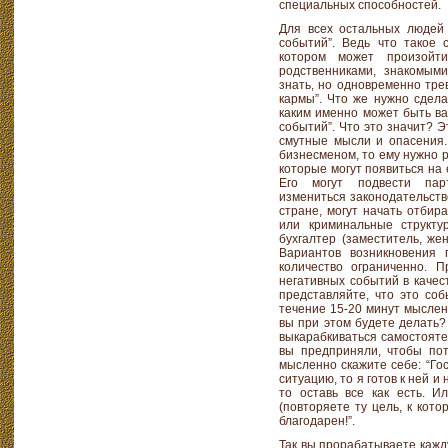
специальных способностей.
Для всех остальных людей
событий”. Ведь что такое 
котором может произойт
родственниками, знакомыми
знать, но одновременно тре
кармы”. Что же нужно сдела
каким именно может быть ва
событий”. Что это значит? Э
смутные мысли и опасения.
бизнесменом, то ему нужно 
которые могут появиться на 
Его могут подвести пар
измениться законодательств
стране, могут начать отбир
или криминальные структу
бухгалтер (заместитель, жен
Вариантов возникновения 
количество ограниченно. 
негативных событий в качес
представляйте, что это соб
течение 15-20 минут мыслен
вы при этом будете делать?
выкарабкиваться самостояте
вы предприняли, чтобы по
мысленно скажите себе: “Гос
ситуацию, то я готов к ней и
то оставь все как есть. И
(повторяете ту цель, к кото
благодарен!”.
Так вы прорабатываете кажду