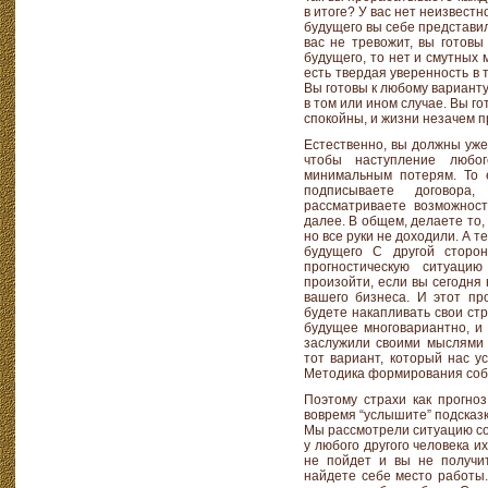
в итоге? У вас нет неизвест
будущего вы себе представил
вас не тревожит, вы готовы 
будущего, то нет и смутных 
есть твердая уверенность в 
Вы готовы к любому варианту
в том или ином случае. Вы г
спокойны, и жизни незачем п
Естественно, вы должны уже
чтобы наступление любо
минимальным потерям. То 
подписываете договора,
рассматриваете возможност
далее. В общем, делаете то,
но все руки не доходили. А 
будущего С другой сторон
прогностическую ситуаци
произойти, если вы сегодня
вашего бизнеса. И этот пр
будете накапливать свои ст
будущее многовариантно, и 
заслужили своими мыслями 
тот вариант, который нас 
Методика формирования со
Поэтому страхи как прогноз
вовремя “услышите” подсказ
Мы рассмотрели ситуацию со
у любого другого человека и
не пойдет и вы не получит
найдете себе место работы.