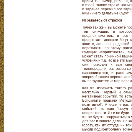
прием. Например, ребенок, 
в своей голове страхи: как м
и заранее пережил все вариа
ним ничего делать не будут.
Избавьтесь от страхов
Точно так же и вы можете п
той ситуации, в которо
предприниматель, и все 
процветает, денежки бегут 
знаете, что после радостей
переживать по этому пово
будущих неприятностей, вы
может стать причиной ваших
условиях и т.д. Но все эти мы
они приходят к вам сно
телепередачи, разговора со
накапливаются, и рано ил
энергией ваших переживаний
вы погружаетесь в мир пере
Как же избежать такого р
несколько. Первый и сам
негативных событий, то есть
Вспомните правило Методи
позитивно!”. А если у вас
событий, то ваш “сосуд 
неприятности. Их и не будет.
же не будете погружаться в 
для вас и вашего дела. Но к
голову, как их оттуда ни г
мысли под контролем? Точне