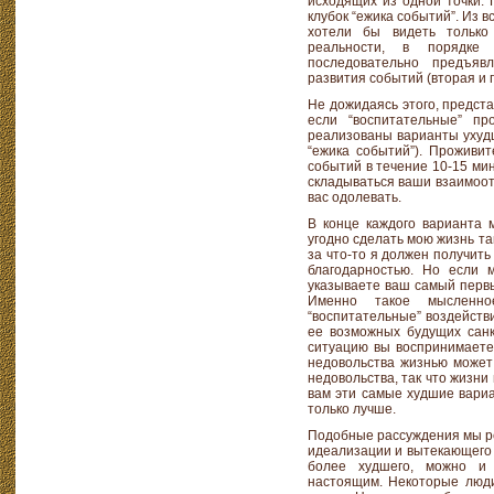
исходящих из одной точки. 
клубок “ежика событий”. Из 
хотели бы видеть только
реальности, в порядке
последовательно предъя
развития событий (вторая и 
Не дожидаясь этого, предста
если “воспитательные” пр
реализованы варианты ухуд
“ежика событий”). Проживи
событий в течение 10-15 мин
складываться ваши взаимоот
вас одолевать.
В конце каждого варианта м
угодно сделать мою жизнь та
за что-то я должен получить 
благодарностью. Но если м
указываете ваш самый первы
Именно такое мысленно
“воспитательные” воздействи
ее возможных будущих сан
ситуацию вы воспринимаете 
недовольства жизнью может 
недовольства, так что жизн
вам эти самые худшие вариа
только лучше.
Подобные рассуждения мы р
идеализации и вытекающего 
более худшего, можно и 
настоящим. Некоторые люди