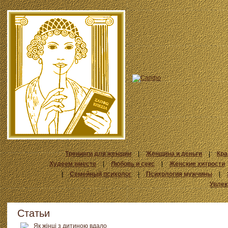
Тренинги для женщин
|
Женщина и деньги
|
Кра
Худеем вместе
|
Любовь и секс
|
Женские хитрости
|
Семейный психолог
|
Психология мужчины
|
Увлек
Статьи
Як жінці з дитиною вдало