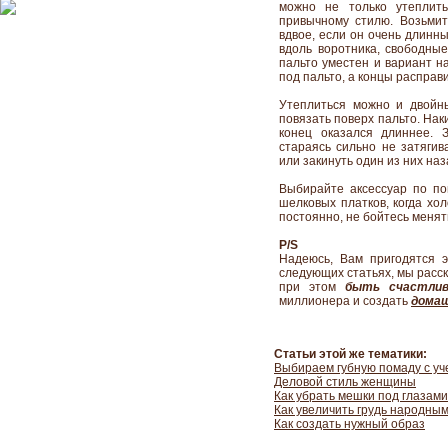
можно не только утеплить
привычному стилю. Возьми
вдвое, если он очень длинн
вдоль воротника, свободные
пальто уместен и вариант н
под пальто, а концы расправи
Утеплиться можно и двойны
повязать поверх пальто. Нак
конец оказался длиннее. 
стараясь сильно не затягив
или закинуть один из них наз
Выбирайте аксессуар по пог
шелковых платков, когда хо
постоянно, не бойтесь менят
P/S
Надеюсь, Вам пригодятся 
следующих статьях, мы расс
при этом
быть счастлив
миллионера и создать
домаш
Статьи этой же тематики:
Выбираем губную помаду с у
Деловой стиль женщины
Как убрать мешки под глазами
Как увеличить грудь народны
Как создать нужный образ