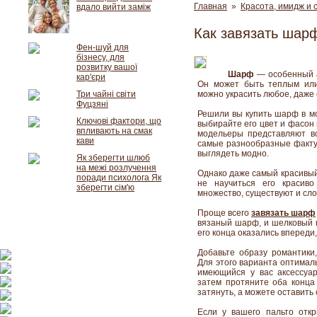
Главная
»
Красота, имидж и 
вдало вийти заміж
Как завязать шарф
Фен-шуй для
бізнесу, для
розвитку вашої
Шарф
— особенный ак
кар'єри
Он может быть теплым или
Три чайні світи
можно украсить любое, даже 
Фуцзяні
Решили вы купить шарф в м
Ключові фактори, що
выбирайте его цвет и фасон
впливають на смак
модельеры представляют в
кави
самые разнообразные фактур
выглядеть модно.
Як зберегти шлюб
на межі розлучення
Однако даже самый красивый
поради психолога Як
не научиться его красиво
зберегти сім'ю
множество, существуют и сл
Проще всего
завязать шарф
вязаный шарф, и шелковый п
его конца оказались впереди
Добавьте образу романтики,
Для этого варианта оптима
имеющийся у вас аксессуа
затем протяните оба конц
затянуть, а можете оставить
Если у вашего пальто отк