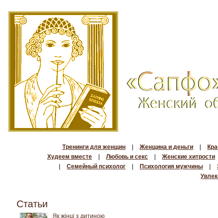
Тренинги для женщин
|
Женщина и деньги
|
Кра
Худеем вместе
|
Любовь и секс
|
Женские хитрости
|
Семейный психолог
|
Психология мужчины
|
Увлек
Статьи
Як жінці з дитиною