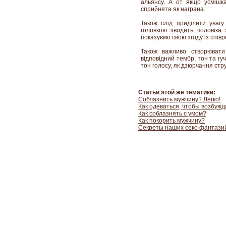
альянсу. А от якщо усмішк
сприйнята як награна.
Також слід приділити увагу
головкою зводить чоловіка
показуємо свою згоду із спів
Також важливо створювати
відповідний тембр, тон та гуч
тон голосу, як дзюрчання стр
Статьи этой же тематики:
Соблазнить мужчину? Легко!
Как одеваться, чтобы возбужд
Как соблазнять с умом?
Как покорить мужчину?
Секреты наших секс-фантази