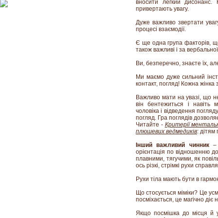
вносити легкий дисонанс. 
привертають увагу.
Дуже важливо звертати увагу
процесі взаємодії.
Є ще одна група факторів, щ
також важливі і за вербальної 
Ви, безперечно, знаєте їх, ал
Ми маємо дуже сильний інст
контакт, погляд! Кожна жінка 
Важливо мати на увазі, що н
він бентежиться і навіть 
чоловіка і відведення погляд
погляд. Гра поглядів дозволяє 
Читайте -
Критерії ментальн
плюшевих ведмедиків
: дітям
Інший важливий чинник
– 
орієнтація по відношенню до
плавними, тягучими, як повіл
ось різкі, стрімкі рухи справ
Рухи тіла мають бути в гармон
Що стосується міміки? Це усм
посміхається, це магічно діє н
Якщо посмішка до місця й 