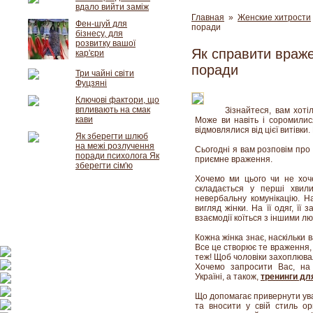
вдало вийти заміж
Главная
»
Женские хитрости
Фен-шуй для
поради
бізнесу, для
розвитку вашої
Як справити враже
кар'єри
поради
Три чайні світи
Фуцзяні
Ключові фактори, що
впливають на смак
Зізнайтеся, вам хот
кави
Може ви навіть і соромилис
відмовлялися від цієї витівки
Як зберегти шлюб
на межі розлучення
Сьогодні я вам розповім про
поради психолога Як
приємне враження.
зберегти сім'ю
Хочемо ми цього чи не хо
складається у перші хвил
невербальну комунікацію. Н
вигляд жінки. На її одяг, її
взаємодії коїться з іншими л
Кожна жінка знає, наскільки 
Все це створює те враження, 
теж! Щоб чоловіки захоплювал
Хочемо запросити Вас, н
Україні, а також,
тренинги дл
Що допомагає привернути ува
та вносити у свій стиль ор