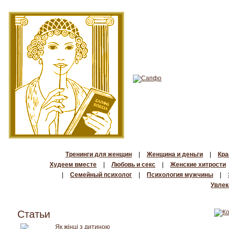
Тренинги для женщин
|
Женщина и деньги
|
Кра
Худеем вместе
|
Любовь и секс
|
Женские хитрости
|
Семейный психолог
|
Психология мужчины
|
Увлек
Статьи
Як жінці з дитиною