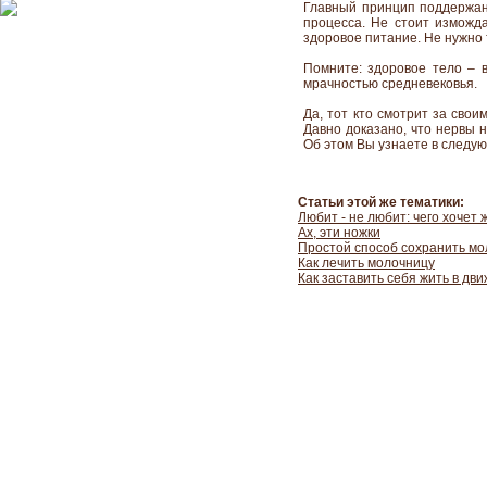
Главный принцип поддержани
процесса. Не стоит изможд
здоровое питание. Не нужно т
Помните: здоровое тело – 
мрачностью средневековья.
Да, тот кто смотрит за сво
Давно доказано, что нервы 
Об этом Вы узнаете в следую
Статьи этой же тематики:
Любит - не любит: чего хочет 
Ах, эти ножки
Простой способ сохранить мо
Как лечить молочницу
Как заставить себя жить в дв