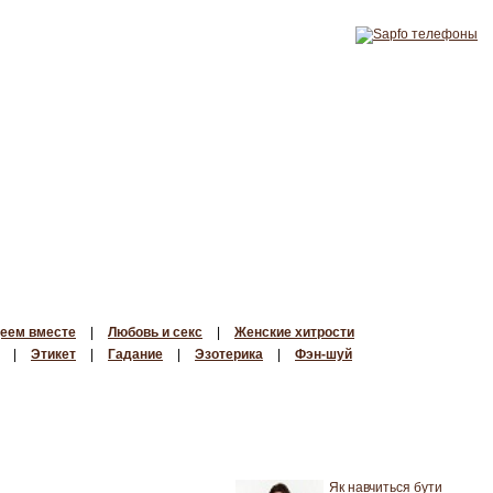
еем вместе
|
Любовь и секс
|
Женские хитрости
|
Этикет
|
Гадание
|
Эзотерика
|
Фэн-шуй
Як навчиться бути