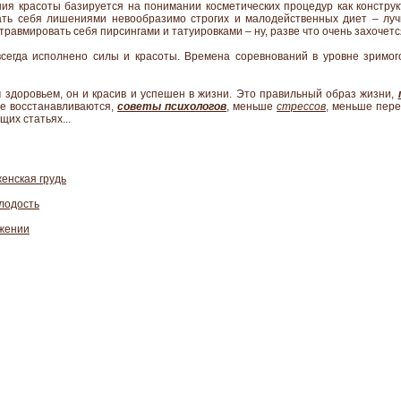
я красоты базируется на понимании косметических процедур как конструкт
ать себя лишениями невообразимо строгих и малодейственных диет – лу
равмировать себя пирсингами и татуировками – ну, разве что очень захочется
всегда исполнено силы и красоты. Времена соревнований в уровне зримог
им здоровьем, он и красив и успешен в жизни. Это правильный образ жизни,
не восстанавливаются,
советы психологов
, меньше
стрессов
, меньше пере
щих статьях...
женская грудь
лодость
ижении