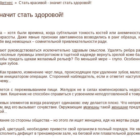
 фитнес
» Стать красивой - значит стать здоровой!
значит стать здоровой!
а – хотя были времена, когда субтильная тонкость костей или анемичност
 красоты. Даже явные признаки авитаминоза возводились в ранг образца,
ебе вид немощных – сомнительной привлекательности ради.
ют руководствоваться исключительно здравым смыслом. Удалять ребра р
олосяные луковицы электротоком в тщетной надежде вернуть зрелой коже б
тобы придать щекам желаемый рельеф? По меньшей мере – глупо. Особенн
ция зубов.
 Как правило, изменение черт лица, происходящее при удалении зубов, мал
м инициатором операции. Сторонний наблюдатель, если и отметит наступ
чему...
яется с пережевыванием пищи. Желудок не в силах компенсировать недо
вия. Кишечник не способен справиться с усвоением неподготовленной к тому
евых элементов всегда реагирует одинаково: ему делается плохо. Что непре
ым, вид его вызывает сочувствие. Окружающие
мужчины
такой
женщине
предл
й...
мание со стороны общества – но этого ли ищет женщина, идя на жертвы ради
дой, цветущей, необходимо привести свой организм в полный порядок. Не хв
осполнить дефицит в тренажерном зале, на беговой или плавательной дорожк