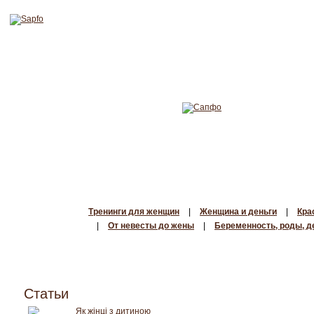
Тренинги для женщин
|
Женщина и деньги
|
Кра
|
От невесты до жены
|
Беременность, роды, д
Статьи
Як жінці з дитиною