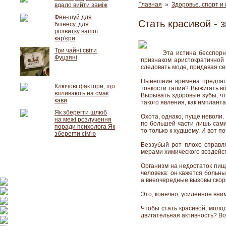
Главная
»
Здоровье, спорт и
вдало вийти заміж
Фен-шуй для
Стать красивой - 
бізнесу, для
розвитку вашої
кар'єри
Три чайні світи
Эта истина бесспорн
Фуцзяні
признаком аристократичной
следовать моде, придавая с
Нынешние времена предлага
Ключові фактори, що
тонкости талии? Выжигать в
впливають на смак
Вырывать здоровые зубы, ч
кави
такого явления, как импланта
Як зберегти шлюб
Охота, однако, пуще неволи.
на межі розлучення
по большей части лишь сами
поради психолога Як
то только к худшему. И вот по
зберегти сім'ю
Беззубый рот плохо справл
мерами химического воздейст
Организм на недостаток пищ
человека: он кажется больн
а внеочередные вызовы скоро
Это, конечно, усиленное вни
Чтобы стать красивой, моло
двигательная активность? В