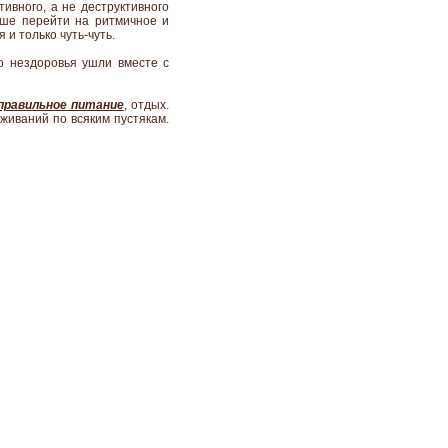
ивного, а не деструктивного
чше перейти на ритмичное и
 и только чуть-чуть.
о нездоровья ушли вместе с
правильное питание
, отдых.
живаний по всяким пустякам.