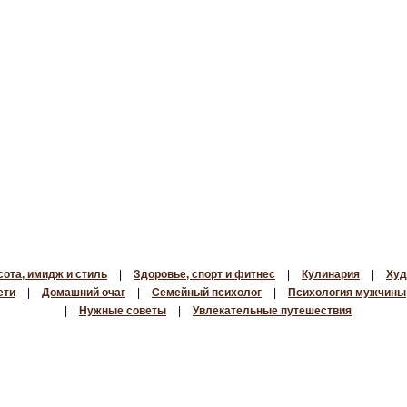
сота, имидж и стиль
|
Здоровье, спорт и фитнес
|
Кулинария
|
Худ
ети
|
Домашний очаг
|
Семейный психолог
|
Психология мужчины
|
Нужные советы
|
Увлекательные путешествия