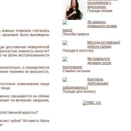
незалежною у
відносинах
Поради жінкам
Як законно
підвищити розмір
пенсії
ь кожных покровов считались
Пенсійні вимоги
 и здоровые были вынуждены
Методи оптимізації
роботи складу
ади достижения невероятной
Поради в логістиці
архатистую нежность юности?
о на фоне востребованности
Як повернути
дружину після
розлучення
означительно, и определяется
Сімейні питання
ление перемен во внешности,
Контроль
дебіторської
статочное измельчение пищи
заборгованості
 пищи.
Поради для бізнесу
менно сказывается на облике
агают не вечерние свидания,
 собственной красоты?
атает зубов? Вставить! Мала
е!