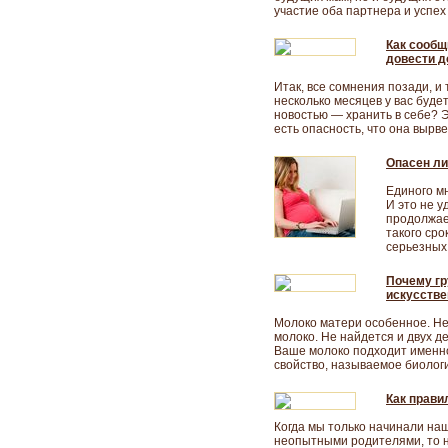
участие оба партнера и успех
Как сообщ
довести д
Итак, все сомнения позади, и
несколько месяцев у вас буде
новостью — хранить в себе? Э
есть опасность, что она вырв
Опасен л
Единого мн
И это не у
продолжает
такого ср
серьезных 
Почему гр
искусстве
Молоко матери особенное. Не
молоко. Не найдется и двух д
Ваше молоко подходит именно
свойство, называемое биолог
Как прави
Когда мы только начинали на
неопытными родителями, то на