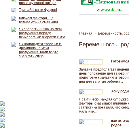
розвитку вашої кар'єри
Три чайні світи Фуцзяні
Ключові фактори, що
впливають на смак кави
Як зберегти шлюб на межі
розлучення поради
Главная
» Беременность, род
психолога Як зберегти сім'ю
Беременность, ро
Як налагодити стосунки із
дружиною на межі
розлучення. Коли варто
зберігати сім'ю
Готовимся
Зачатие предполагает ведени
день положение дел таково, чт
подготовке к зачатию и говор
дни для зачатия ребенка...
Хочу роди
Практически каждая супружес
факторы оказывают влияние н
статистика показала, что сег
мальчике...
Как избеж
родов