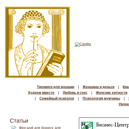
Тренинги для женщин
|
Женщина и деньги
|
Кра
Худеем вместе
|
Любовь и секс
|
Женские хитрости
|
Семейный психолог
|
Психология мужчины
|
Увлек
Статьи
Фен-шуй для бізнесу, для