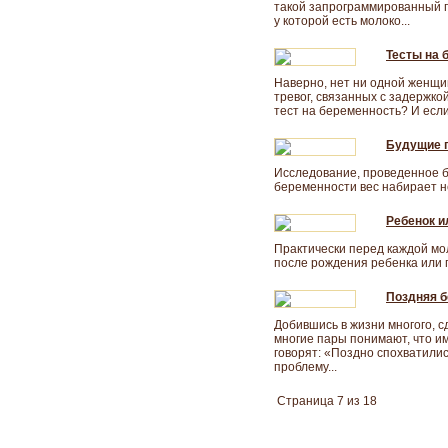
такой запрограммированный п
у которой есть молоко...
Тесты на 
Наверно, нет ни одной женщи
тревог, связанных с задержко
тест на беременность? И если т
Будущие 
Исследование, проведенное б
беременности вес набирает не
Ребенок и
Практически перед каждой мо
после рождения ребенка или п
Поздняя б
Добившись в жизни многого, сд
многие пары понимают, что им
говорят: «Поздно спохватилис
проблему...
Страница 7 из 18