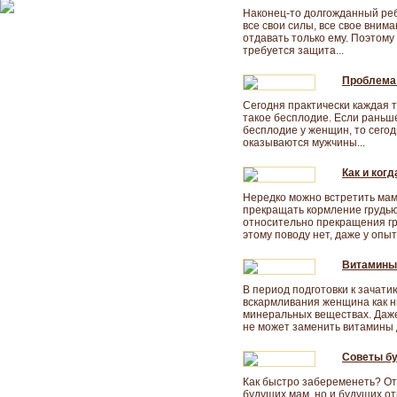
Наконец-то долгожданный ребе
все свои силы, все свое вним
отдавать только ему. Поэтом
требуется защита...
Проблема 
Сегодня практически каждая 
такое бесплодие. Если раньше
бесплодие у женщин, то сего
оказываются мужчины...
Как и ког
Нередко можно встретить мама
прекращать кормление грудью
относительно прекращения гр
этому поводу нет, даже у опы
Витамины
В период подготовки к зачати
вскармливания женщина как н
минеральных веществах. Даже
не может заменить витамины 
Советы б
Как быстро забеременеть? Отв
будущих мам, но и будущих от