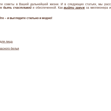
эти советы в Вашей дальнейшей жизни. И в следующих статьях, мы рас
том
быть счастливой
и обеспеченной. Как
выйти замуж
за миллионера и
те – и выглядите стильно и модно!
 для лица
ласного белья