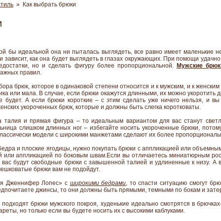
стиль
» Как выбрать брюки
и
й бы идеальной она ни пыталась выглядеть, все равно имеет маленькие нед
и зависит, как она будет выглядеть в глазах окружающих. При помощи удач
едостатки, но и сделать фигуру более пропорциональной.
Мужские брюк
важных правил.
ора брюк, которое в одинаковой степени относится и к мужским, и к женским 
ика или мала. В случае, если брюки окажутся длинными, их можно укоротить д
е будет. А если брюки короткие – с этим сделать уже ничего нельзя, и в
женских укороченных брюк, которые и должны быть слегка коротковаты.
а талия и прямая фигура – то идеальным вариантом для вас станут све
ьница слишком длинных ног – избегайте носить укороченные брюки, потом
классически модели с широкими манжетами сделают их более пропорциональ
бедра и плоские ягодицы, нужно покупать брюки с аппликацией или объемным
й или аппликацией по боковым швам.Если вы отличаетесь миниатюрным рос
вас будут свободные брюки с завышенной талией и удлиненные к низу. А в
 мешковатые брюки вам не подойдут.
ля Дженнифер Лопес» с
широкими бедрами
, то спасти ситуацию смогут бр
едпочитаете джинсы, то они должны быть прямыми, темными по бокам и зате
подходят брюки мужского покроя, худенькие идеально смотрятся в брючках
ареты, но только если вы будете носить их с высокими каблуками.