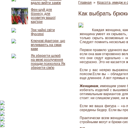
Главная
»
Красота, имидж и 
вдало вийти заміж
Фен-шуй для
Как выбрать брюк
бізнесу, для
розвитку вашої
кар'єри
Три чайні світи
Каждая женщина, како
Фуцзяні
женщина умеет их скрывать, 
только скрыть возможные н
Ключові фактори, що
Следует помнить несколько 
впливають на смак
кави
Первое правило удачного выб
если она вам откровенно вел
Як зберегти шлюб
что они сядут идеально – н
на межі розлучення
несуразно. Это не касается 
поради психолога Як
зберегти сім'ю
Если у вас неярко выражен
поясом.Если вы – обладател
еще длиннее. А вот прямые 
Женщинам
, имеющим узкие 
избегать изделий с вышивко
оптимальным вариантов для 
стоит: ни слишком узкие, ни
Если же ваша фигура – «а-
середины бедер. Если вы пр
Практически всем женщинам 
стройными могут и брюки-сиг