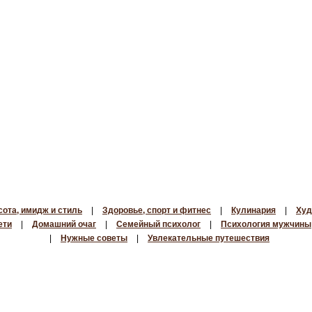
сота, имидж и стиль
|
Здоровье, спорт и фитнес
|
Кулинария
|
Худ
ети
|
Домашний очаг
|
Семейный психолог
|
Психология мужчины
|
Нужные советы
|
Увлекательные путешествия