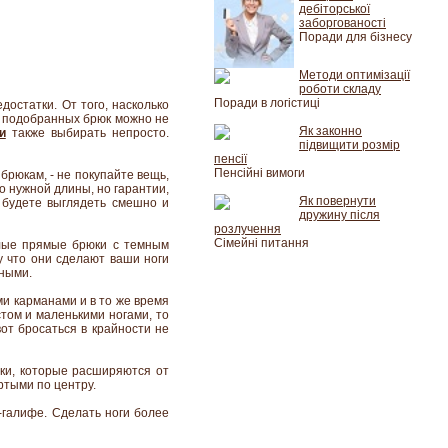
дебіторської
заборгованості
Поради для бізнесу
Методи оптимізації
роботи складу
Поради в логістиці
остатки. От того, насколько
но подобранных брюк можно не
Як законно
и
также выбирать непросто.
підвищити розмір
пенсії
Пенсійні вимоги
брюкам, - не покупайте вещь,
о нужной длины, но гарантии,
Як повернути
ы будете выглядеть смешно и
дружину після
розлучення
Сімейні питання
тлые прямые брюки с темным
у что они сделают ваши ноги
ными.
и карманами и в то же время
том и маленькими ногами, то
от бросаться в крайности не
юки, которые расширяются от
ртыми по центру.
-галифе. Сделать ноги более