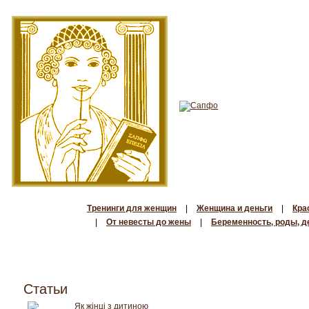
Тренинги для женщин
|
Женщина и деньги
|
Кра
|
От невесты до жены
|
Беременность, роды, д
Статьи
Як жінці з дитиною