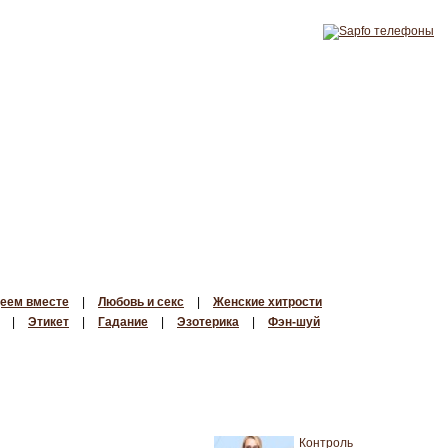
еем вместе
|
Любовь и секс
|
Женские хитрости
|
Этикет
|
Гадание
|
Эзотерика
|
Фэн-шуй
Контроль