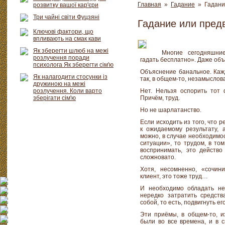
Главная
»
Гадание
» Гадани
розвитку вашої кар'єри
Три чайні світи Фуцзяні
Гадание или пред
Ключові фактори, що
впливають на смак кави
Як зберегти шлюб на межі
Многие сегодняшни
розлучення поради
гадать бесплатно». Даже о
психолога Як зберегти сім'ю
Объяснение банальное. Каж
Як налагодити стосунки із
так, в общем-то, незамыслов
дружиною на межі
розлучення. Коли варто
Нет. Нельзя оспорить тот 
зберігати сім'ю
Причём, труд.
Но не шарлатанство.
Если исходить из того, что 
к ожидаемому результату, 
можно, в случае необходимо
ситуации», то трудом, в то
воспринимать, это действо 
сложновато.
Хотя, несомненно, «сочин
клиент, это тоже труд…
И необходимо обладать не
нередко затратить средств
собой, то есть, подвигнуть ег
Эти приёмы, в общем-то, 
были во все времена, и в 