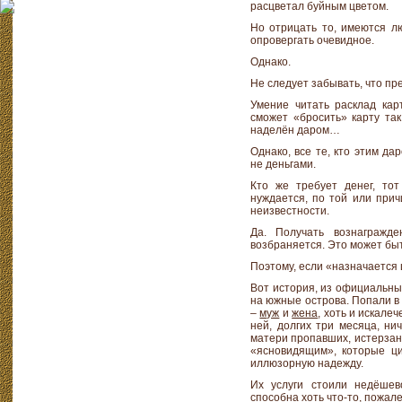
расцветал буйным цветом.
Но отрицать то, имеются л
опровергать очевидное.
Однако.
Не следует забывать, что пр
Умение читать расклад карт
сможет «бросить» карту так
наделён даром…
Однако, все те, кто этим да
не деньгами.
Кто же требует денег, тот
нуждается, по той или прич
неизвестности.
Да. Получать вознагражд
возбраняется. Это может быт
Поэтому, если «назначается 
Вот история, из официальны
на южные острова. Попали в
–
муж
и
жена
, хоть и искале
ней, долгих три месяца, ни
матери пропавших, истерзан
«ясновидящим», которые ци
иллюзорную надежду.
Их услуги стоили недёшев
способна хоть что-то, пожале