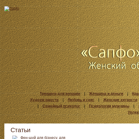
Тренинги для женщин
|
Женщина и деньги
|
Кра
Худеем вместе
|
Любовь и секс
|
Женские хитрости
|
Семейный психолог
|
Психология мужчины
|
Увлек
Статьи
Фен-шуй для бізнесу, для