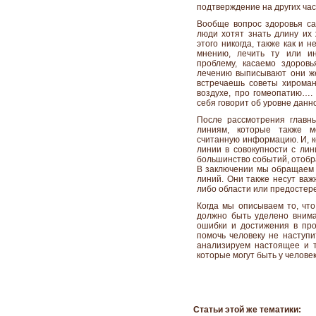
подтверждение на других час
Вообще вопрос здоровья с
люди хотят знать длину их
этого никогда, также как и 
мнению, лечить ту или и
проблему, касаемо здоров
лечению выписывают они же
встречаешь советы хироман
воздухе, про гомеопатию….
себя говорит об уровне данн
После рассмотрения главн
линиям, которые также м
считанную информацию. И, к
линии в совокупности с лин
большинство событий, отобр
В заключении мы обращаем 
линий. Они также несут важ
либо области или предостере
Когда мы описываем то, что
должно быть уделено внима
ошибки и достижения в пр
помочь человеку не наступи
анализируем настоящее и т
которые могут быть у челове
Статьи этой же тематики: