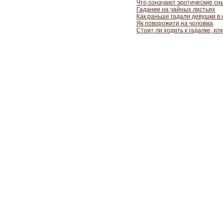
Что означают эротические сн
Гадание на чайных листьях
Как раньше гадали девушки в
Як поворожити на чоловіка
Стоит ли ходить к гадалке, и