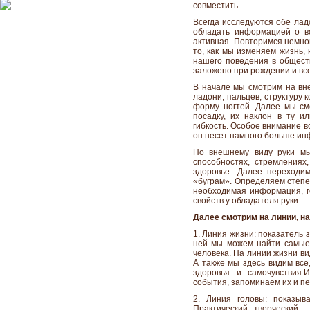
совместить.
Всегда исследуются обе ла
обладать информацией о во
активная. Повторимся немно
то, как мы изменяем жизнь, 
нашего поведения в обществ
заложено при рождении и вс
В начале мы смотрим на вн
ладони, пальцев, структуру к
форму ногтей. Далее мы с
посадку, их наклон в ту ил
гибкость. Особое внимание в
он несет намного больше ин
По внешнему виду руки мы
способностях, стремлениях
здоровье. Далее переходи
«буграм». Определяем степе
необходимая информация, г
свойств у обладателя руки.
Далее смотрим на линии, н
1. Линия жизни: показатель 
ней мы можем найти самые
человека. На линии жизни ви
А также мы здесь видим все
здоровья и самочувствия.
события, запоминаем их и п
2. Линия головы: показыв
Практический, творческий….