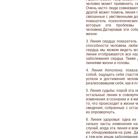
человек может применить се
Очень часто люди сомневаютс
другой может помочь линия 
связанные с умственными до
показатель психологически
которые эти проблемы 
человека.Датировав эти соб
жизни.
3. Линия сердца: показатель
способности человека люби
сердца мы можем видеть все
линии отображаются все на
заболевания сердца. Также 
линиями жизни и головы.
4. Линия Апполона: показ
собой, ощущать себя счастл
успехи и достижения челове
реализовавшим себя, как в пл
5. Линия судьбы: порой эта 
остальные линии в совокупн
изменения в сознании и в жи
то, что происходит в жизни 
сведения, собранные с оста
их опровергнуть.
6. Линия здоровья: одна их
сильно часты изменения на
случай, когда эта линия и во
ее обнаруживаем на руке. Д
к тем или иным заболевания