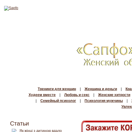
Тренинги для женщин
|
Женщина и деньги
|
Кра
Худеем вместе
|
Любовь и секс
|
Женские хитрости
|
Семейный психолог
|
Психология мужчины
|
Увлек
Статьи
Як жінці з дитиною вдало