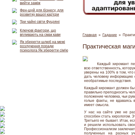
вийти заміж
Фен-шуй для бізнесу, для
розвитку вашої кар'єри
Три чайні світи Фуцзяні
Ключові фактори, що
впливають на смак кави
Главная
»
Гадание
» Практич
Як зберегти шлюб на межі
Практическая маг
розлучення поради
психолога Як зберегти сім'ю
Каждый хиромант пе
всю ответственность, котору
уверены на 100% в том, что
дать человеку информацию о
необратимые последствия.
Каждый хиромант должен быт
правильно преподносить чел
положение человека, чьи рук
голые факты, не вдаваясь 
имеет смысла.
У нас на сайте уже не ра
способен стать хирологом. Э
Третьего не бывает. Итак, ес
и решили использовать свои
Профессионализм заключаетс
полученных на разных у