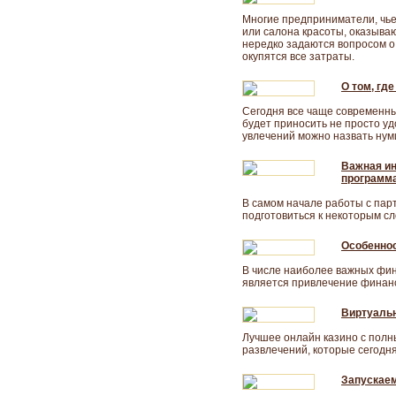
Многие предприниматели, чье
или салона красоты, оказыва
нередко задаются вопросом о 
окупятся все затраты.
О том, гд
Сегодня все чаще современны
будет приносить не просто уд
увлечений можно назвать нум
Важная ин
программ
В самом начале работы с пар
подготовиться к некоторым сл
Особеннос
В числе наиболее важных фи
является привлечение финан
Виртуаль
Лучшее онлайн казино с пол
развлечений, которые сегодн
Запускаем