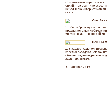
Современный мир открывает 
онлайн торговля. Что особенн
небольшого интернет-магазин
сайта.
Онлайн ка
Чтобы выбрать лучшее онлайн
предлагает ваши любимые игр
бонусов является первый бону
Цены на 
Для заработка дополнительны
изделия обладают богатой ист
обычных изделий, редкие мо
характеристиками.
Страница 2 из 16