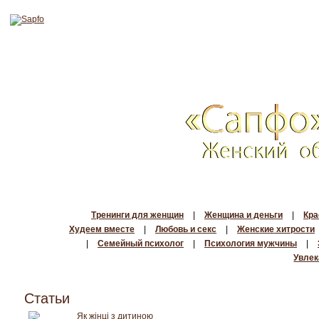
Тренинги для женщин
|
Женщина и деньги
|
Кра
Худеем вместе
|
Любовь и секс
|
Женские хитрости
|
Семейный психолог
|
Психология мужчины
|
Увлек
Статьи
Як жінці з дитиною