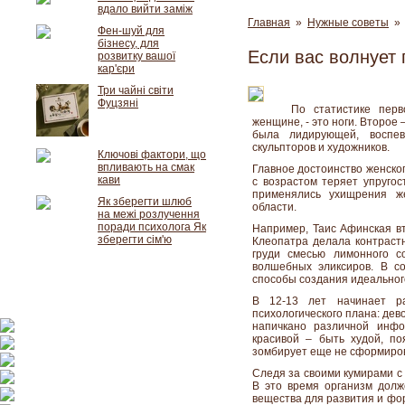
вдало вийти заміж
Главная
»
Нужные советы
» 
Фен-шуй для
бізнесу, для
Если вас волнует 
розвитку вашої
кар'єри
Три чайні світи
Фуцзяні
По статистике пер
женщине, - это ноги. Второе –
была лидирующей, воспев
скульпторов и художников.
Ключові фактори, що
впливають на смак
Главное достоинство женског
кави
с возрастом теряет упруго
применялись ухищрения ж
Як зберегти шлюб
области.
на межі розлучення
поради психолога Як
Например, Таис Афинская вт
зберегти сім'ю
Клеопатра делала контраст
груди смесью лимонного с
волшебных эликсиров. В с
способы создания идеальног
В 12-13 лет начинает р
психологического плана: де
напичкано различной инфо
красивой – быть худой, п
зомбирует еще не сформиро
Следя за своими кумирами с
В это время организм дол
вещества для развития и фо