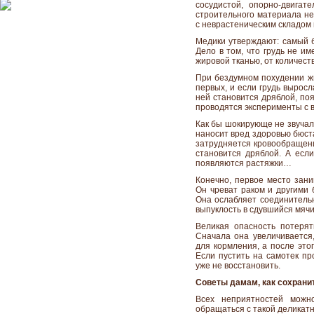
сосудистой, опорно-двигат
строительного материала не
с неврастеническим складом 
Медики утверждают: самый б
Дело в том, что грудь не и
жировой тканью, от количест
При бездумном похудении ж
первых, и если грудь выросл
ней становится дряблой, по
проводятся эксперименты с в
Как бы шокирующе не звучал
наносит вред здоровью бюста
затрудняется кровообращени
становится дряблой. А если
появляются растяжки…
Конечно, первое место зани
Он чреват раком и другими 
Она ослабляет соединитель
выпуклость в сдувшийся мячи
Великая опасность потерят
Сначала она увеличивается
для кормления, а после это
Если пустить на самотек пр
уже не восстановить.
Советы дамам, как сохранит
Всех неприятностей можн
обращаться с такой деликатн