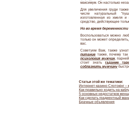
максимум. Он настолько неза
Для увеличения груди также
числе натуральный "пуш
изготовленная из хмеля и 
средство, действующее тольк
Но во время беременности 
Воспользоваться можно любы
только он может определить
вас.
Советуем Вам, также узна
питание
также,
почему та
психология мужчин
, парне
стоит знать
гадание
тар
соблазнить
мужчину
быстр
Статьи этой же тематики:
Интернет-казино Слотокінг – к
Как правильно ходить на кабл
5 основных недостатков жен
Как сделать градиентный ман
Брачные объявления