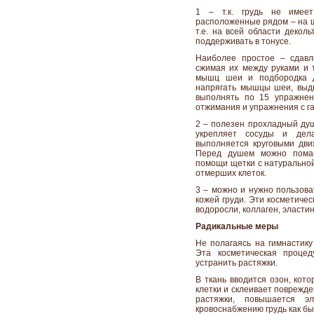
1 – т.к. грудь не имее
расположенные рядом – на ш
т.е. на всей области декол
поддерживать в тонусе.
Наиболее простое – сдавл
сжимая их между руками и 
мышц шеи и подбородка д
напрягать мышцы шеи, выдв
выполнять по 15 упражнен
отжимания и упражнения с г
2 – полезен прохладный душ
укрепляет сосуды и дел
выполняется круговыми дви
Перед душем можно помас
помощи щетки с натуральной
отмерших клеток.
3 – можно и нужно пользова
кожей груди. Эти косметиче
водоросли, коллаген, эласти
Радикальные меры
Не полагаясь на гимнастик
Эта косметическая проце
устранить растяжки.
В ткань вводится озон, ко
клетки и склеивает поврежде
растяжки, повышается эл
кровоснабжению грудь как бы