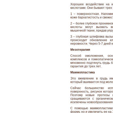
Хорошее воздействие на к
кислотами. Они бывают трех 
1 – поверхностная. Напоми
коже бархатистость и свежес
2 – более глубокое проникно
кислоты могут вызвать во
мышечной ткани, придав упру
3 – глубокая шлифовка вызы
происходит обновление к
неровности. Через 5-7 дней 
Мезотерапия
Способ омоложения, осн
комплексов и гомеопатическ
мгновенно подтянуть грудь 
гарантия до трех лет.
Маммопластика
Это вживление в грудь им
который вшивается под моло
Сейчас большинство ис
поверхность, рисунок которо
Поэтому новые протезы 
сращиваются с органическ
исключены новообразования 
С помощью маммопластики 
форму, но и увеличить ее на