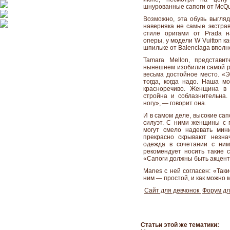
шнурованные сапоги от McQ
Возможно, эта обувь выгляд
наверняка не самые экстра
стиле оригами от Prada 
оперы, у модели W Vuitton к
шпильке от Balenciaga впол
Tamara Mellon, представи
нынешнем изобилии самой р
весьма достойное место. «Э
тогда, когда надо. Наша м
красноречиво. Женщина в 
стройна и соблазнительна.
ногу», — говорит она.
И в самом деле, высокие са
силуэт. С ними женщины с 
могут смело надевать мин
прекрасно скрывают незна
одежда в сочетании с ним
рекомендует носить такие 
«Сапоги должны быть акценто
Manes с ней согласен: «Так
ним — простой, и как можно 
Сайт для девчонок
Форум д
Статьи этой же тематики: