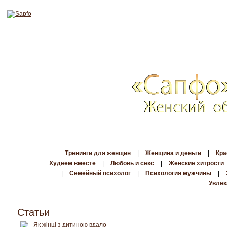
Тренинги для женщин
|
Женщина и деньги
|
Кра
Худеем вместе
|
Любовь и секс
|
Женские хитрости
|
Семейный психолог
|
Психология мужчины
|
Увлек
Статьи
Як жінці з дитиною вдало