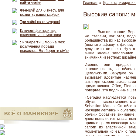
Главная
»
Красота, имидж и 
вийти заміж
Фен-шуй для бізнесу, для
Высокие сапоги: м
розвитку вашої кар'єри
Три чайні світи Фуцзяні
Ключові фактори, що
Высокие сапоги. Веро
впливають на смак кави
же степени, как этот, под
большинства из нас высокие
Як зберегти шлюб на межі
(помните афишу к фильму 
розлучення поради
девушки их не носят. Ну что 
психолога Як зберегти сім'ю
выше колена заполонили 
внимания известных дизайне
Именно они придают эл
сексапильность, а облег
щегольскими. Забудьте об 
вызывает ядовитые насмеш
выглядят скорее шикарными
представляют Office, Pied a 
поверьте, это подлинные ше
«Сегодня наблюдается пов
обуви, — таково мнение глав
Sebastian Manes. Он абсол
носящие леггинсы и облегаю
обуви.- Обратите внимание,
днем появляется масса ново
пришло время возвращаться 
сапоги из эластичной зам
моментально исчезли с прил
июне, несмотря на цену