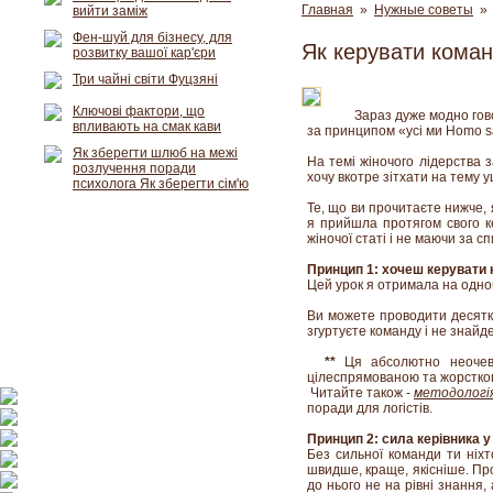
Главная
»
Нужные советы
» 
вийти заміж
Фен-шуй для бізнесу, для
Як керувати коман
розвитку вашої кар'єри
Три чайні світи Фуцзяні
Ключові фактори, що
Зараз дуже модно гово
впливають на смак кави
за принципом «усі ми Homo sa
Як зберегти шлюб на межі
На темі жіночого лідерства за
розлучення поради
хочу вкотре зітхати на тему 
психолога Як зберегти сім'ю
Те, що ви прочитаєте нижче, я
я прийшла протягом свого ке
жіночої статі і не маючи за с
Принцип 1: хочеш керувати 
Цей урок я отримала на одно
Ви можете проводити десятки
згуртуєте команду і не знайде
**
Ця абсолютно неочеви
цілеспрямованою та жорсткою,
Читайте також -
методологі
поради для логістів.
Принцип 2: сила керівника у
Без сильної команди ти ніхт
швидше, краще, якісніше. Про
до нього не на рівні знання, 