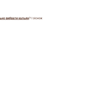
ьно вибрати кальян
? І зіснож