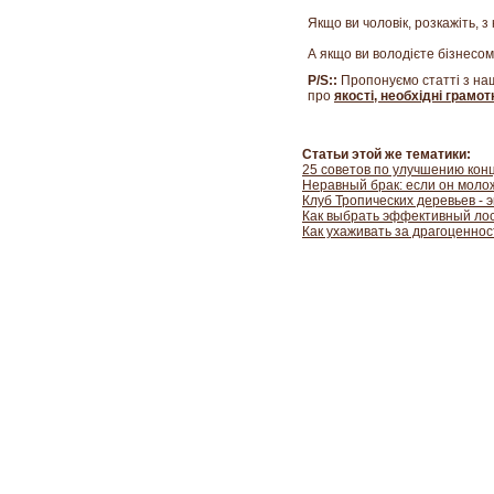
Якщо ви чоловік, розкажіть, 
А якщо ви володієте бізнесом,
P/S::
Пропонуємо статті з на
про
якості, необхідні грамо
Статьи этой же тематики:
25 советов по улучшению кон
Неравный брак: если он моло
Клуб Тропических деревьев - 
Как выбрать эффективный лос
Как ухаживать за драгоценно