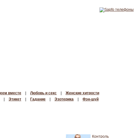
еем вместе
|
Любовь и секс
|
Женские хитрости
|
Этикет
|
Гадание
|
Эзотерика
|
Фэн-шуй
Контроль