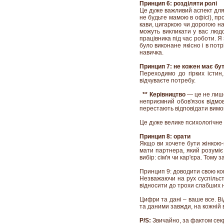
Принцип 6: розділяти ролі
Це дуже важливий аспект для 
не будьте мамою в офісі), п
кави, цигаркою чи дорогою на
можуть викликати у вас людс
працівника під час роботи. Я
було виконане якісно і в пот
навичка.
Принцип 7: не кожен має бу
Переходимо до гірких істин
відчуваєте потребу.
** Керівництво
— це не лише 
неприємний обов'язок відмов
перестають відповідати вимо
Це дуже велике психологічне
Принцип 8: орати
Якщо ви хочете бути жінкою-к
мати партнера, який розуміє
вибір: сім'я чи кар'єра. Тому
Принцип 9: доводити свою ко
Незважаючи на рух суспільств
відносити до трохи слабших н
Цифри та дані – ваше все. В
та даними завжди, на кожній в
P/S:
Звичайно, за фактом секр