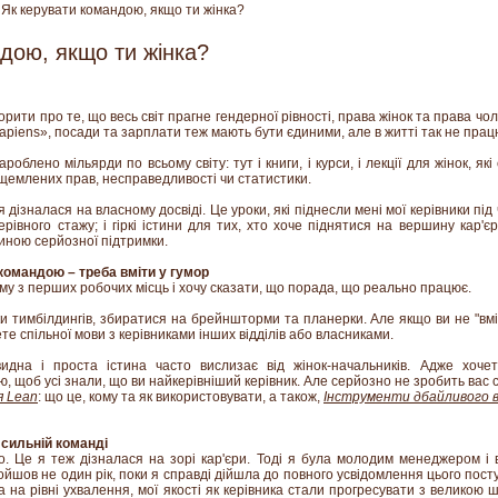
Як керувати командою, якщо ти жінка?
дою, якщо ти жінка?
рити про те, що весь світ прагне гендерної рівності, права жінок та права чо
piens», посади та зарплати теж мають бути єдиними, але в житті так не прац
роблено мільярди по всьому світу: тут і книги, і курси, і лекції для жінок, я
ущемлених прав, несправедливості чи статистики.
 дізналася на власному досвіді. Це уроки, які піднесли мені мої керівники під 
рівного стажу; і гіркі істини для тих, хто хоче піднятися на вершину кар'є
пиною серйозної підтримки.
командою – треба вміти у гумор
му з перших робочих місць і хочу сказати, що порада, що реально працює.
 тимбілдингів, збиратися на брейншторми та планерки. Але якщо ви не "вміт
те спільної мови з керівниками інших відділів або власниками.
дна і проста істина часто вислизає від жінок-начальників. Адже хоче
 щоб усі знали, що ви найкерівніший керівник. Але серйозно не зробить вас с
я Lean
: що це, кому та як використовувати, а також,
Інструменти дбайливого 
 сильній команді
о. Це я теж дізналася на зорі кар'єри. Тоді я була молодим менеджером і
йшов не один рік, поки я справді дійшла до повного усвідомлення цього посту
а на рівні ухвалення, мої якості як керівника стали прогресувати з великою ш