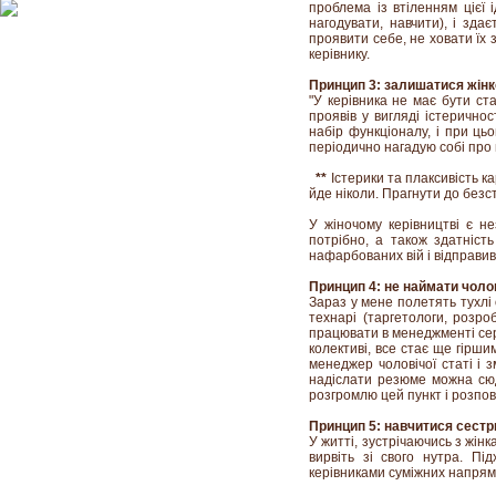
проблема із втіленням цієї 
нагодувати, навчити), і зда
проявити себе, не ховати їх
керівнику.
Принцип 3: залишатися жін
"У керівника не має бути ст
проявів у вигляді істерично
набір функціоналу, і при ць
періодично нагадую собі про 
**
Істерики та плаксивість к
йде ніколи. Прагнути до безст
У жіночому керівництві є н
потрібно, а також здатніст
нафарбованих вій і відправив
Принцип 4: не наймати чоло
Зараз у мене полетять тухлі 
технарі (таргетологи, розро
працювати в менеджменті сер
колективі, все стає ще гірш
менеджер чоловічої статі і 
надіслати резюме можна сюд
розгромлю цей пункт і розпові
Принцип 5: навчитися сестр
У житті, зустрічаючись з жін
вирвіть зі свого нутра. Пі
керівниками суміжних напрямкі