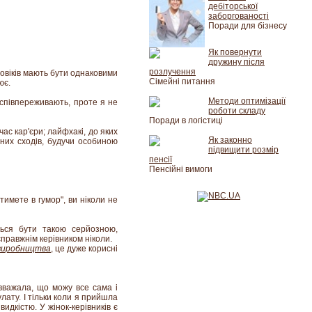
дебіторської
заборгованості
Поради для бізнесу
Як повернути
дружину після
розлучення
ловіків мають бути однаковими
Сімейні питання
ює.
Методи оптимізації
кі співпереживають, проте я не
роботи складу
Поради в логістиці
час кар'єри; лайфхакі, до яких
Як законно
рних сходів, будучи особиною
підвищити розмір
пенсії
Пенсійні вимоги
имете в гумор", ви ніколи не
ться бути такою серйозною,
правжнім керівником ніколи.
виробництва
, це дуже корисні
 вважала, що можу все сама і
лату. І тільки коли я прийшла
видкістю. У жінок-керівників є