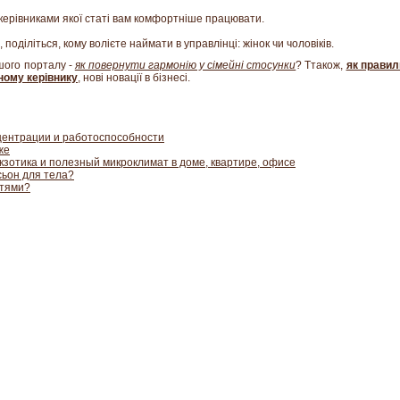
з керівниками якої статі вам комфортніше працювати.
 поділіться, кому волієте наймати в управлінці: жінок чи чоловіків.
шого порталу -
як повернути гармонію у сімейні стосунки
? Ттакож,
як правил
тному керівнику
, нові новації в бізнесі.
центрации и работоспособности
же
экзотика и полезный микроклимат в доме, квартире, офисе
ьон для тела?
стями?