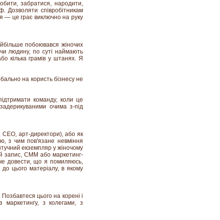
робити, забратися, народити,
іф. Дозволяти співробітникам
я — це грає виключно на руку
найбільше побоювався жіночих
ючи людину, по суті наймають
бо кілька грамів у штанях. Я
лобально на користь бізнесу не
підтримати команду, коли це
 задерикуваними очима з-під
, CEO, арт-директори), або як
аю, з чим пов'язане невміння
штучний екземпляр у жіночому
ий запис, СММ або маркетинг-
оче довести, що я помиляюсь,
до цього матеріалу, в якому
 Позбавтеся цього на корені і
з маркетингу, з колегами, з