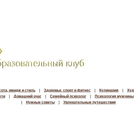
сота, имидж и стиль
|
Здоровье, спорт и фитнес
|
Кулинария
|
Худ
ети
|
Домашний очаг
|
Семейный психолог
|
Психология мужчины
|
Нужные советы
|
Увлекательные путешествия