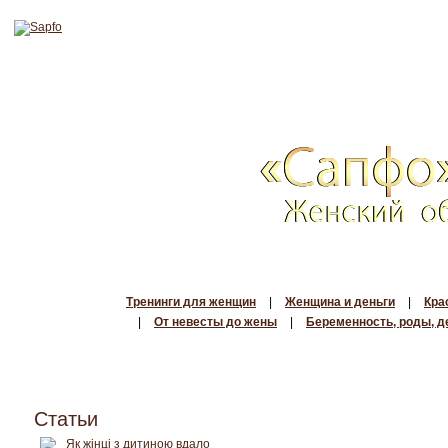
Тренинги для женщин
|
Женщина и деньги
|
Кра
|
От невесты до жены
|
Беременность, роды, д
Статьи
Як жінці з дитиною вдало