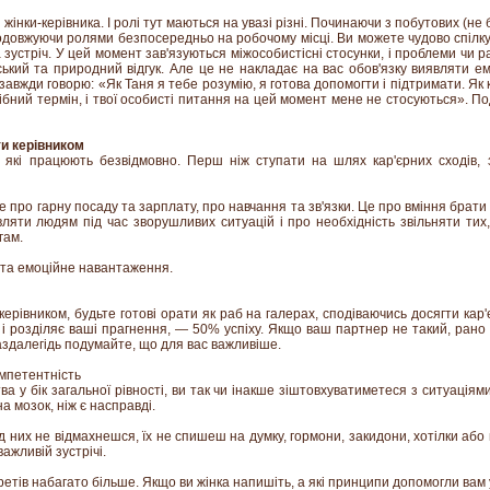
жінки-керівника. І ролі тут маються на увазі різні. Починаючи з побутових (не
родовжуючи ролями безпосередньо на робочому місці. Ви можете чудово спілк
 зустріч. У цей момент зав'язуються міжособистісні стосунки, і проблеми чи 
ький та природний відгук. Але це не накладає на вас обов'язку виявляти 
 завжди говорю: «Як Таня я тебе розумію, я готова допомогти і підтримати. Як 
рібний термін, і твої особисті питання на цей момент мене не стосуються». П
ти керівником
, які працюють безвідмовно. Перш ніж ступати на шлях кар'єрних сходів,
про гарну посаду та зарплату, про навчання та зв'язки. Це про вміння брати 
ляти людям під час зворушливих ситуацій і про необхідність звільняти тих
гам.
 та емоційне навантаження.
ерівником, будьте готові орати як раб на галерах, сподіваючись досягти кар'є
 і розділяє ваші прагнення, — 50% успіху. Якщо ваш партнер не такий, рано
 заздалегідь подумайте, що для вас важливіше.
мпетентність
а у бік загальної рівності, ви так чи інакше зіштовхуватиметеся з ситуаціями
а мозок, ніж є насправді.
ід них не відмахнешся, їх не спишеш на думку, гормони, закидони, хотілки а
ажливій зустрічі.
етів набагато більше. Якщо ви жінка напишіть, а які принципи допомогли вам у