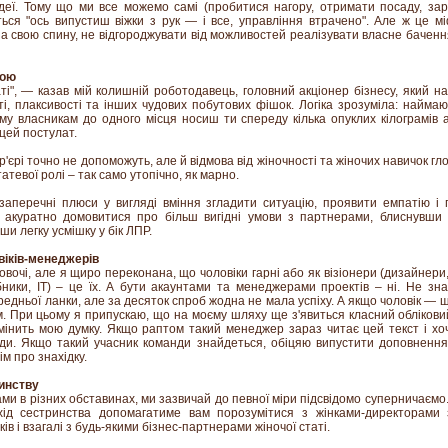
ідеї. Тому що ми все можемо самі (пробитися нагору, отримати посаду, за
ється "ось випустиш віжки з рук — і все, управління втрачено". Але ж це м
 за свою спину, не відгороджувати від можливостей реалізувати власне баченн
кою
аті", — казав мій колишній роботодавець, головний акціонер бізнесу, який 
сті, плаксивості та інших чудових побутових фішок. Логіка зрозуміла: найма
ому власникам до одного місця носиш ти спереду кілька опуклих кілограмів а
цей постулат.
ар'єрі точно не допоможуть, але й відмова від жіночності та жіночих навичок г
атевої ролі – так само утопічно, як марно.
езаперечні плюси у вигляді вміння згладити ситуацію, проявити емпатію і 
ь акуратно домовитися про більш вигідні умови з партнерами, блиснувши
ши легку усмішку у бік ЛПР.
віків-менеджерів
овочі, але я щиро переконана, що чоловіки гарні або як візіонери (дизайнери
бники, IT) – це їх. А бути акаунтами та менеджерами проектів – ні. Не зн
едньої ланки, але за десяток спроб жодна не мала успіху. А якщо чоловік — 
им. При цьому я припускаю, що на моєму шляху ще з'явиться класний обліков
змінить мою думку. Якщо раптом такий менеджер зараз читає цей текст і х
и. Якщо такий учасник команди знайдеться, обіцяю випустити доповнення 
м про знахідку.
инству
ками в різних обставинах, ми зазвичай до певної міри підсвідомо суперничаємо.
дхід сестринства допомагатиме вам порозумітися з жінками-директорами 
в і взагалі з будь-якими бізнес-партнерами жіночої статі.