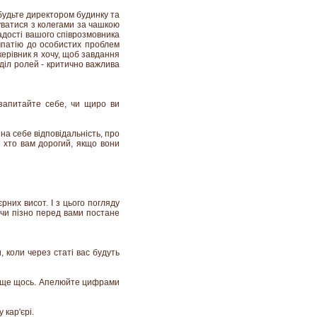
 будьте директором будинку та
уватися з колегами за чашкою
радості вашого співрозмовника
емпатію до особистих проблем
керівник я хочу, щоб завдання
оділ ролей - критично важлива
 запитайте себе, чи щиро ви
на себе відповідальність, про
, хто вам дорогий, якщо вони
рних висот. І з цього погляду
 чи пізно перед вами постане
, коли через статі вас будуть
бо ще щось. Апелюйте цифрами
 кар'єрі.