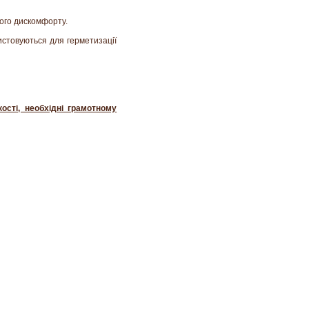
ого дискомфорту.
истовуються для герметизації
кості, необхідні грамотному