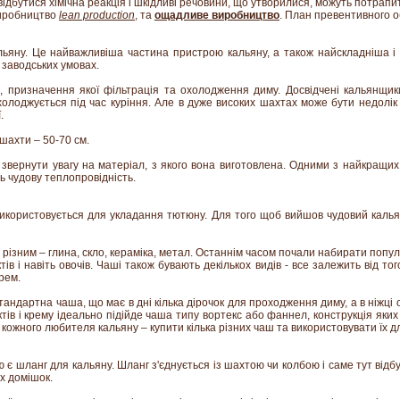
відбутися хімічна реакція і шкідливі речовини, що утворилися, можуть потрапит
виробництво
lean production
, та
ощадливе виробництво
. План превентивного 
ьяну. Це найважливіша частина пристрою кальяну, а також найскладніша і
заводських умовах.
, призначення якої фільтрація та охолодження диму. Досвідчені кальянщик
олоджується під час куріння. Але в дуже високих шахтах може бути недолік
.
ахти – 50-70 см.
звернути увагу на матеріал, з якого вона виготовлена. Одними з найкращи
ть чудову теплопровідність.
икористовується для укладання тютюну. Для того щоб вийшов чудовий калья
різним – глина, скло, кераміка, метал. Останнім часом почали набирати популя
тів і навіть овочів. Чаші також бувають декількох видів - все залежить від т
рем.
тандартна чаша, що має в дні кілька дірочок для проходження диму, а в ніжці 
тів і крему ідеально підійде чаша типу вортекс або фаннел, конструкція яких
 кожного любителя кальяну – купити кілька різних чаш та використовувати їх д
є шланг для кальяну. Шланг з'єднується із шахтою чи колбою і саме тут від
х домішок.