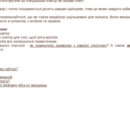
ти вугілля на спеціальній плитці чи газовій плиті.
жар і тепло поширюється досить швидко щипцями, тому це може завдати зайв
 переконайтеся, що ви також придбали ущільнювачі для кальяну. Вони викор
ахти зі шлангом, з колбою та чашкою.
зане:
 щипці;
плитку для того, щоб гріти вугілля;
щоби все залишалося герметичним.
нашого порталу -
як повернути гармонію у сімейні стосунки
? А також,
я
сі.
их сайтах?
ужчиной
огата?
ют мужчину уйти от женщины