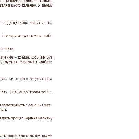
ю. При виборі шланга потрібно
игляд цього кальяну. У цьому
а підлогу. Воно кріпиться на
талі використовують метал або
о шахти.
начення – краще, щоб він був
 що дуже велике може зробити
ахти чи шлангу. Ущільнювачі
няти. Силіконові трохи тонші,
ерметичність з'єднань і мати
лей.
облять процес куріння кальяну
іть щипці для кальяну, якими