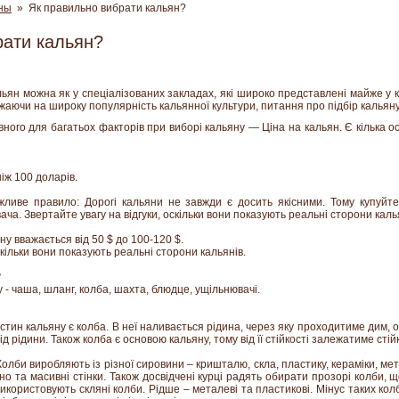
ны
» Як правильно вибрати кальян?
рати кальян?
ьян можна як у спеціалізованих закладах, які широко представлені майже у кож
жаючи на широку популярність кальянної культури, питання про підбір кальяну
ного для багатьох факторів при виборі кальяну — Ціна на кальян. Є кілька о
іж 100 доларів.
жливе правило: Дорогі кальяни не завжди є досить якісними. Тому купуйте 
ча. Звертайте увагу на відгуки, оскільки вони показують реальні сторони каль
у вважається від 50 $ до 100-120 $.
скільки вони показують реальні сторони кальянів.
?
 - чаша, шланг, колба, шахта, блюдце, ущільнювачі.
стин кальяну є колба. В неї наливається рідина, через яку проходитиме дим, 
 рідини. Також колба є основою кальяну, тому від її стійкості залежатиме стійк
олби виробляють із різної сировини – кришталю, скла, пластику, кераміки, ме
но та масивні стінки. Також досвідчені курці радять обирати прозорі колби,
икористовують скляні колби. Рідше – металеві та пластикові. Мінус таких колб