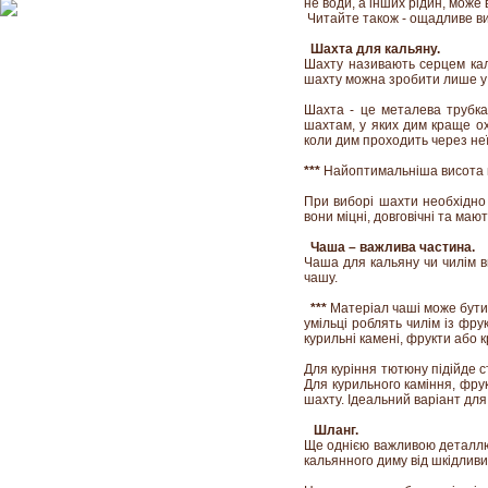
не води, а інших рідин, може 
Читайте також - ощадливе 
Шахта для кальяну.
Шахту називають серцем кал
шахту можна зробити лише у 
Шахта - це металева трубка
шахтам, у яких дим краще ох
коли дим проходить через неї
***
Найоптимальніша висота ш
При виборі шахти необхідно 
вони міцні, довговічні та маю
Чаша – важлива частина.
Чаша для кальяну чи чилім в
чашу.
***
Матеріал чаші може бути 
умільці роблять чилім із фрук
курильні камені, фрукти або к
Для куріння тютюну підійде с
Для курильного каміння, фрук
шахту. Ідеальний варіант для
Шланг.
Ще однією важливою деталлю 
кальянного диму від шкідливи