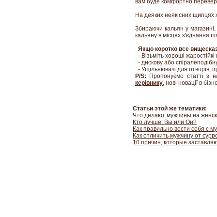
вам буде комфортно переверта
На деяких неякісних щипцях 
Збираючи кальян у магазині,
кальяну в місцях з'єднання ш
Якщо коротко все вищеска
- Візьміть хороші жаростійкі
- дискову або спіралеподібну 
- Ущільнювачі для отворів, 
P/S:
Пропонуємо статті з 
керівнику
, нові новації в бізне
Статьи этой же тематики:
Что делают мужчины на женск
Кто лучше: Вы или Он?
Как правильно вести себя с м
Как отличить мужчину от сурр
10 причин, которые заставля