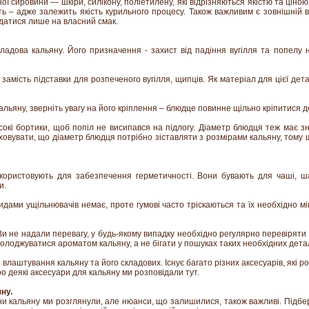
ої сировини — шкіри, силікону, поліетилену, які відрізняються якістю та ціно
ть – адже залежить якість курильного процесу. Також важливим є зовнішній в
датися лише на власний смак.
адова кальяну. Його призначення - захист від падіння вугілля та попелу н
замість підставки для розпеченого вугілля, щипців. Як матеріал для цієї де
ьяну, зверніть увагу на його кріплення – блюдце повинне щільно кріпитися д
сокі бортики, щоб попіл не висипався на підлогу. Діаметр блюдця теж має з
аховувати, що діаметр блюдця потрібно зіставляти з розмірами кальяну, тому
користовують для забезпечення герметичності. Вони бувають для чаші, ш
и.
идами ущільнювачів немає, проте гумові часто тріскаються та їх необхідно мі
 не надали перевагу, у будь-якому випадку необхідно регулярно перевіряти г
олоджуватися ароматом кальяну, а не бігати у пошуках таких необхідних дета
влаштування кальяну та його складових. Існує багато різних аксесуарів, які р
 деякі аксесуари для кальяну ми розповідали тут.
ну.
и кальяну ми розглянули, але нюанси, що залишилися, також важливі. Підбер