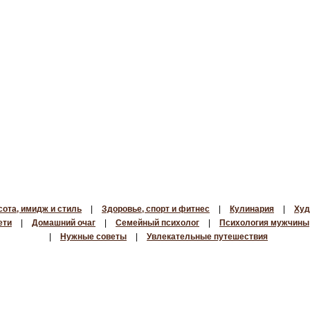
сота, имидж и стиль
|
Здоровье, спорт и фитнес
|
Кулинария
|
Худ
ети
|
Домашний очаг
|
Семейный психолог
|
Психология мужчины
|
Нужные советы
|
Увлекательные путешествия