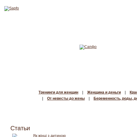
Тренинги для женщин
|
Женщина и деньги
|
Кра
|
От невесты до жены
|
Беременность, роды, д
Статьи
Як жінці з дитиною