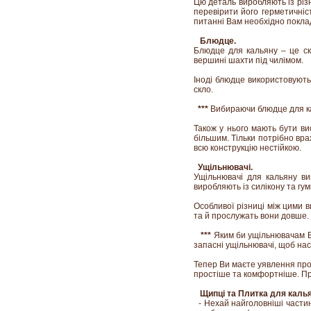
Цю деталь виробляють із різн
перевірити його герметичніс
питанні Вам необхідно покла
Блюдце.
Блюдце для кальяну – це скл
вершині шахти під чилімом.
Іноді блюдце використовують 
скло.
***
Вибираючи блюдце для кал
Також у нього мають бути ви
більшим. Тільки потрібно вр
всю конструкцію нестійкою.
Ущільнювачі.
Ущільнювачі для кальяну ви
виробляють із силікону та гум
Особливої різниці між цими в
та й прослужать вони довше.
***
Яким би ущільнювачам Ви
запасні ущільнювачі, щоб нас
Тепер Ви маєте уявлення про 
простіше та комфортніше. Про
Щипці та Плитка для калья
- Нехай найголовніші частин