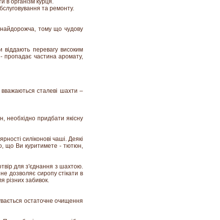
и в організм курця.
обслуговування та ремонту.
 найдорожча, тому що чудову
и віддають перевагу високим
 - пропадає частина аромату,
х вважаються сталеві шахти –
н, необхідно придбати якісну
рності силіконові чаші. Деякі
ого, що Ви куритимете - тютюн,
отвір для з'єднання з шахтою.
 не дозволяє сиропу стікати в
ля різних забивок.
бувається остаточне очищення