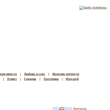
еем вместе
|
Любовь и секс
|
Женские хитрости
|
Этикет
|
Гадание
|
Эзотерика
|
Фэн-шуй
Контроль