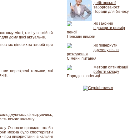
дебіторської
заборгованості
Поради для бізнесу
Як законно
підвищити розмір
пенсії
ному місті, так і у спокійній
Пенсійні вимоги
 для дому досі актуальне.
сновних цінових категорій при
Як повернути
дружину після
розлучення
Сімейні питання
Методи оптимізації
вже перевірені кальяни, які
роботи складу
янів.
Поради в логістиці
охолоджуючись, фільтруючись,
ість всього кальяну.
талу. Основне правило - колба
 щоби можна було спостерігати
 - при використанні в кальяні