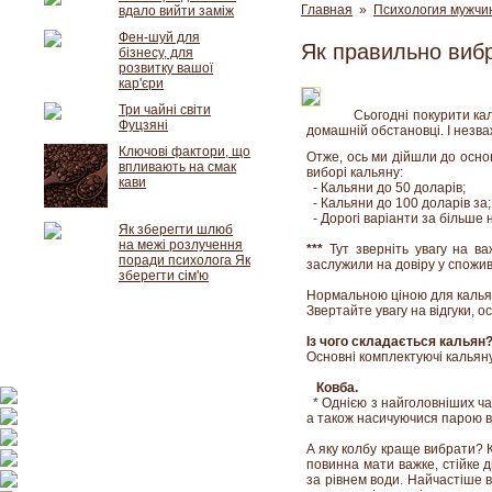
Главная
»
Психология мужчи
вдало вийти заміж
Фен-шуй для
Як правильно виб
бізнесу, для
розвитку вашої
кар'єри
Три чайні світи
Сьогодні покурити кал
Фуцзяні
домашній обстановці. І незва
Ключові фактори, що
Отже, ось ми дійшли до основ
впливають на смак
виборі кальяну:
кави
- Кальяни до 50 доларів;
- Кальяни до 100 доларів за;
- Дорогі варіанти за більше н
Як зберегти шлюб
на межі розлучення
***
Тут зверніть увагу на ва
поради психолога Як
заслужили на довіру у спожива
зберегти сім'ю
Нормальною ціною для кальян
Звертайте увагу на відгуки, о
Із чого складається кальян
Основні комплектуючі кальяну
Ковба.
* Однією з найголовніших ча
а також насичуючися парою від
А яку колбу краще вибрати? К
повинна мати важке, стійке д
за рівнем води. Найчастіше в