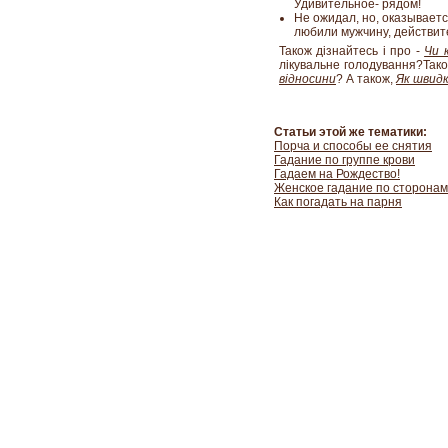
Удивительное- рядом!
Не ожидал, но, оказываетс
любили мужчину, действит
Також дізнайтесь і про -
Чи 
лікувальне голодування?Та
відносини
? А також,
Як швидк
Статьи этой же тематики:
Порча и способы ее снятия
Гадание по группе крови
Гадаем на Рождество!
Женское гадание по сторонам
Как погадать на парня