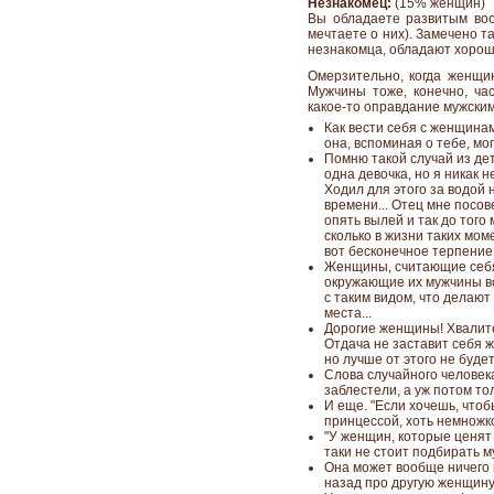
Незнакомец:
(15% женщин)
Вы обладаете развитым во
мечтаете о них). Замечено т
незнакомца, обладают хорош
Омерзительно, когда женщин
Мужчины тоже, конечно, ча
какое-то оправдание мужским
Как вести себя с женщинам
она, вспоминая о тебе, мог
Помню такой случай из де
одна девочка, но я никак н
Ходил для этого за водой н
времени... Отец мне посов
опять вылей и так до того 
сколько в жизни таких мом
вот бесконечное терпение 
Женщины, считающие себя 
окружающие их мужчины вс
с таким видом, что делают
места...
Дорогие женщины! Хвалите
Отдача не заставит себя жд
но лучше от этого не будет
Слова случайного человека
заблестели, а уж потом тол
И еще. "Если хочешь, что
принцессой, хоть немножко
"У женщин, которые ценят 
таки не стоит подбирать м
Она может вообще ничего н
назад про другую женщину