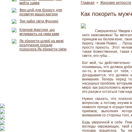
Главная
»
Женские хитрости
вийти заміж
Фен-шуй для бізнесу, для
Как покорить муж
розвитку вашої кар'єри
Три чайні світи Фуцзяні
Ключові фактори, що
Свершилось! Увидев е
впливають на смак кави
него невозможна! Ты мечтал
принцем на белом коне, тво
Як зберегти шлюб на межі
берегу, твоим Ромео…. Прош
розлучення поради
просто прихоть. Этот челов
психолога Як зберегти сім'ю
такая божественная, такая 
свете, его губы…
Бог мой, ты действительно 
понимаешь, что должна доби
он-то, в отличие от тебя,
догадывается, что должен н
внимания. Теперь перед т
насущных проблем, которыми
мира: как расположить мужчин
его разум и остаться там над
Нужно сказать, что психол
вопросом, а потому, изучив 
немного проще в осуществлен
приёмов, выполняя котор
вниманием со стороны того, 
Будь уверенной в себе. Пом
взгляды окружающих, твой 
походка грациозна. Ты н