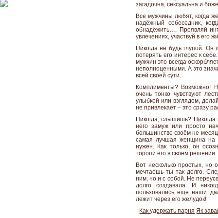
загадочна, сексуальна и бо
Все мужчины любят, когда ж
надёжный собеседник, когд
обнадёжить…. Проявляй инте
увлечениях, участвуй в его ж
Никогда не будь глупой. Он 
потерять его интерес к себе
мужчин это всегда оскорбляе
неполноценными. А это значи
всей своей сути.
Комплименты? Возможно! Н
очень тонко чувствуют лест
улыбкой или взглядом, делай
не привлекает – это сразу ра
Никогда, слышишь? Никогда 
него замуж или просто на
большинстве своём не месяц 
самая лучшая женщина на с
нужен. Как только, он осоз
торопи его в своём решении.
Вот несколько простых, но о
мечтаешь ты так долго. Сле
ним, но и с собой. Не переус
долго создавала. И никог
пользовались ещё наши дал
лежит через его желудок!
Как удержать парня
Як зава