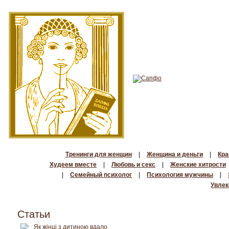
Тренинги для женщин
|
Женщина и деньги
|
Кра
Худеем вместе
|
Любовь и секс
|
Женские хитрости
|
Семейный психолог
|
Психология мужчины
|
Увлек
Статьи
Як жінці з дитиною вдало