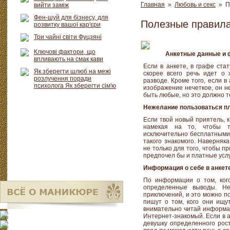
Главная
»
Любовь и секс
» По
вийти заміж
Фен-шуй для бізнесу, для
Полезные правила
розвитку вашої кар'єри
Три чайні світи Фуцзяні
Ключові фактори, що
Анкетные данные и 
впливають на смак кави
Если в анкете, в графе ста
Як зберегти шлюб на межі
скорее всего речь идет о
розлучення поради
разводе. Кроме того, если 
психолога Як зберегти сім'ю
изображение нечеткое, он не
быть любые, но это должно т
Нежелание пользоваться пл
Если твой новый приятель, 
намекая на то, чтобы т
исключительно бесплатными 
такого знакомого. Наверняк
не только для того, чтобы п
предпочел бы и платные услу
Информация о себе в анкет
По информации о том, ког
определенные выводы. Н
приключений, и это можно по
пишут о том, кого они ищут
внимательно читай информа
Интернет-знакомый. Если в 
девушку определенного роста