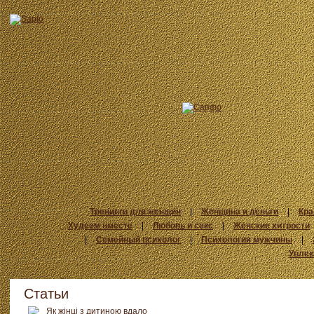
Тренинги для женщин
|
Женщина и деньги
|
Кра
Худеем вместе
|
Любовь и секс
|
Женские хитрости
|
Семейный психолог
|
Психология мужчины
|
Увлек
Статьи
Як жінці з дитиною вдало