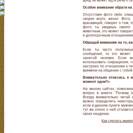
вряд ли может идти речь о с
Особое внимание обрати на
Отсутствие фото либо слишк
скорее всего, женат. Фото
красавицей, говорит о том, 
фото ты увидишь своего 
животным, это может говорит
и долгосрочным отношениям
Обращай внимание на то, ка
Если ты часто получаеш
сообщения, то это может 
занятой человек. Если 
использовать сокращения, то
настроен по отношению к теб
времени на общение с тобой
Внимательно отнесись к 
момент одни?»
На многих сайтах, помогаю
вопрос в анкете: "Почему 
Всегда внимательно читай 
можно определить некоторые
если в данном пункте мужчин
тут же плохо о ней отзовется
своих неудачах.
Как сделать маки