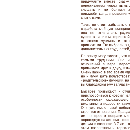
придумайте вместе сказк
переживаниях через вымы
слушать и не бояться з
понадобиться для решения «
спит с вами.
Также не стоит забывать о 
выработать общую принципи
она не отличалась ради
существовали в материнской 
от своего мужчины и гот
привычками. Его выбрали вы,
дополнительных трудностей,
По опыту могу сказать, что
самыми трудными. Оно и
отношений в паре, перес
привыкают друг к другу, и
Очень важно в это время уд
но и мужу. Дать почувствова
«родительской» функции, на 
вы благодарны ему за участи
Быстрее привыкают к отчи
приспособиться к новому че
особенности окружающег
школьники и подростки такж
Они уже имеют свой небол
строятся отношения. Правда
им не просто понравиться
«проверку» на авторитетност
детьми в возрасте 3-7 лет, 
этом возрастном интервал