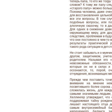
теперь папа, то кто же тогд
словом? К тому же папу след
«старого папу» можно больш
Психика человека, даже оче
для восстановления цельной
все эти вопросы. В том слу
подобные вопросы, или по
алогичную сказочку, то в д
Для одних в снижении дове
окружающему миру, для друг
следствие, проблемам в буд
что они постоянно в чем-то 
результаты практической 
такого рода ситуации в детст
Не стоит забывать и о мужчи
другом, защитником, учи
родителем. Называя его «
невозможные обязанности
которые он не в силах и 
осознаются, то, порой, о
отчуждения, возникающих ме
Прежде чем поставить точк
внимание на мнение неме
посвятившего более сорока л
сложилась жизнь, для кажд
самыми значимыми людьми, 
Хеллингер утверждает, что 
поддерживая тайну рожден
лишает настоящего отца д
самым внутрисемейный ба
нарушенного баланса за