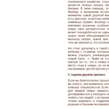
психического развития, ста
касается личных границ, п
близких. В свою очередь, э
Фрейду, и мальчишки вступ
внимание самой дорогой жен
есть внятная, понятная реб
семейных правил. Вообще н
ключевое значение, особенн
семье свое авторитетное 
может понадобиться не один 
знаю» легко обесцениваются
малыша, скорее, чужой, чем
того же мнения и, что особен
Не стоит допускать и такой
ребенка с отчимом, особенн
можно слышать унижающие 
новый папа…». Также не сто
смотря на то, что в семье 
место отца в семью, но не в
настраивает детей против от
С годами дружба крепнет.
Если вы благополучно прошл
вы знаете, как правильно ис
помощи специалистов. Если
для каждой семьи: уважать
договариваться и находить 
любить тех людей, с которым
только радовать и поддерж
родным и близким человеком