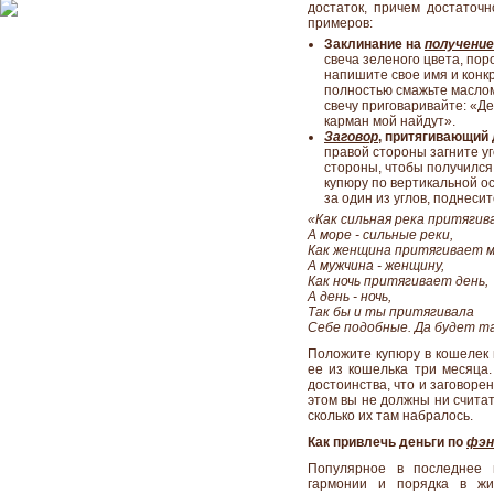
достаток, причем достаточ
примеров:
Заклинание на
получение
свеча зеленого цвета, пор
напишите свое имя и конкр
полностью смажьте маслом
свечу приговаривайте: «Ден
карман мой найдут».
Заговор
, притягивающий 
правой стороны загните уг
стороны, чтобы получился
купюру по вертикальной ос
за один из углов, поднеси
«Как сильная река притягив
А море - сильные реки,
Как женщина притягивает м
А мужчина - женщину,
Как ночь притягивает день,
А день - ночь,
Так бы и ты притягивала
Себе подобные. Да будет т
Положите купюру в кошелек 
ее из кошелька три месяца.
достоинства, что и заговоре
этом вы не должны ни считать
сколько их там набралось.
Как привлечь деньги по
фэн
Популярное в последнее 
гармонии и порядка в жи