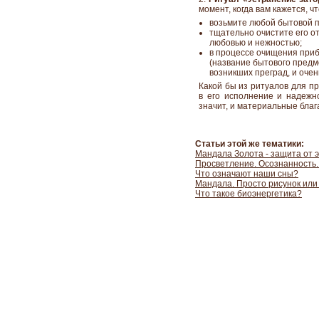
момент, когда вам кажется, ч
возьмите любой бытовой пр
тщательно очистите его от
любовью и нежностью;
в процессе очищения приб
(название бытового предм
возникших преград, и очен
Какой бы из ритуалов для пр
в его исполнение и надежн
значит, и материальные благ
Статьи этой же тематики:
Мандала Золота - защита от 
Просветление. Осознанность.
Что означают наши сны?
Мандала. Просто рисунок или
Что такое биоэнергетика?