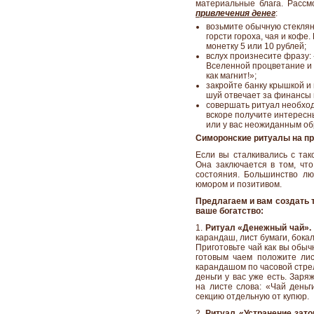
материальные блага. Рассм
привлечения денег
:
возьмите обычную стеклян
горсти гороха, чая и кофе
монетку 5 или 10 рублей;
вслух произнесите фразу:
Вселенной процветание и б
как магнит!»;
закройте банку крышкой и 
шуй отвечает за финансы и
совершать ритуал необход
вскоре получите интересн
или у вас неожиданным об
Симоронские ритуалы на пр
Если вы сталкивались с так
Она заключается в том, что
состояния. Большинство л
юмором и позитивом.
Предлагаем и вам создать т
ваше богатство:
1.
Ритуал «Денежный чай».
карандаш, лист бумаги, бокал
Приготовьте чай как вы обыч
готовым чаем положите лис
карандашом по часовой стре
деньги у вас уже есть. За
на листе слова: «Чай деньг
секцию отдельную от купюр.
2.
Ритуал «Устранение зато