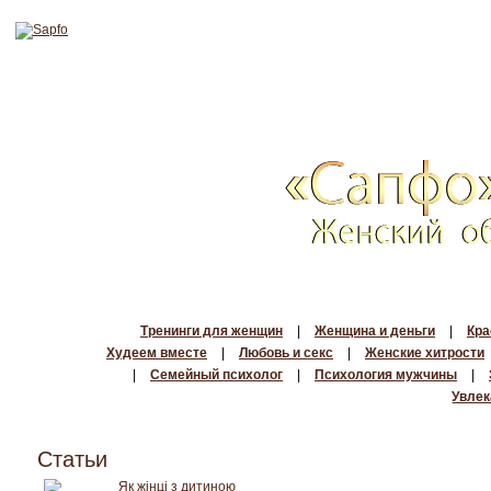
Тренинги для женщин
|
Женщина и деньги
|
Кра
Худеем вместе
|
Любовь и секс
|
Женские хитрости
|
Семейный психолог
|
Психология мужчины
|
Увлек
Статьи
Як жінці з дитиною