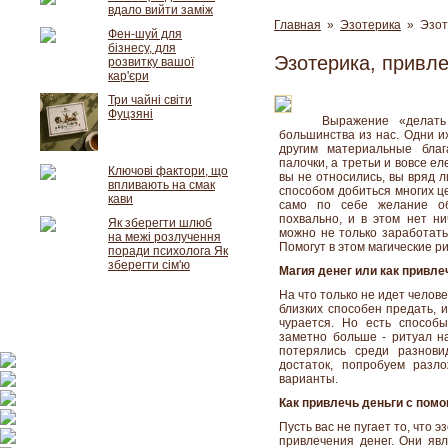
вдало вийти заміж
Главная
»
Эзотерика
» Эзоте
Фен-шуй для
бізнесу, для
Эзотерика, привле
розвитку вашої
кар'єри
Три чайні світи
Фуцзяні
Выражение «делать
большинства из нас. Одни и
другим материальные бла
палочки, а третьи и вовсе ел
Ключові фактори, що
вы не относились, вы вряд 
впливають на смак
способом добиться многих ц
кави
само по себе желание об
похвально, и в этом нет ни
Як зберегти шлюб
можно не только заработать,
на межі розлучення
Помогут в этом магические р
поради психолога Як
зберегти сім'ю
Магия денег или как привл
На что только не идет челове
близких способен предать, 
чурается. Но есть способ
заметно больше - ритуал н
потерялись среди разнови
достаток, попробуем разл
варианты.
Как привлечь деньги с пом
Пусть вас не пугает то, что 
привлечения денег. Они яв