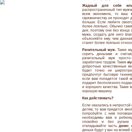
Жадный для себя или 
распространенный тип мужчин
всем экономила, то ваш м
скряжничеству не проходит д
больше. Если любите своего
более лояльно. Обычно таки
дне, поэтому они без конца
мужа, создать для него бла
объясняйте ему, чем данная
станет более лояльно относи
Рачительный муж.
Такие му
сорить деньгами и счита
рачительный муж просто
заработано трудом. Такие
м
добротные качественные вещ
будет точно не ширпотр
предпочтут бытовую техник
если вам попадется такой м
подарит бесполезного подарк
и хорошего качества. Такие
хорошую машину.
Как действовать?
Если оказались в непростой 
детям, то вам придется мно
попробуйте с ним поговор
необходимы вам и ребенку
спокойно и без ругани
откладывайте часть
денег
,
деньги будут у вас на всякий 