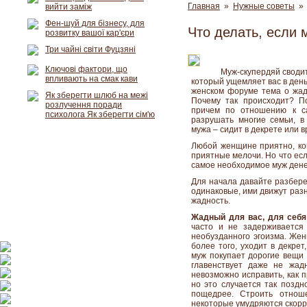
Главная
»
Нужные советы
» 
вийти заміж
Фен-шуй для бізнесу, для
Что делать, если
розвитку вашої кар'єри
Три чайні світи Фуцзяні
Ключові фактори, що
Муж-скупердяй сводит
впливають на смак кави
который ущемляет вас в день
женском форуме тема о жад
Як зберегти шлюб на межі
Почему так происходит? П
розлучення поради
причем по отношению к с
психолога Як зберегти сім'ю
разрушать многие семьи, 
мужа – сидит в декрете или 
Любой женщине приятно, ког
приятные мелочи. Но что есл
самое необходимое муж дене
Для начала давайте разбере
одинаковые, ими движут раз
жадность.
Жадный для вас, для себя
часто и не задерживается
необузданного эгоизма. Жен
более того, уходит в декрет
муж покупает дорогие вещи 
главенствует даже не жад
невозможно исправить, как п
но это случается так поздн
пощедрее. Строить отнош
некоторые умудряются скорре