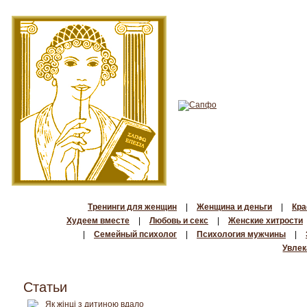
Тренинги для женщин
|
Женщина и деньги
|
Кра
Худеем вместе
|
Любовь и секс
|
Женские хитрости
|
Семейный психолог
|
Психология мужчины
|
Увлек
Статьи
Як жінці з дитиною вдало