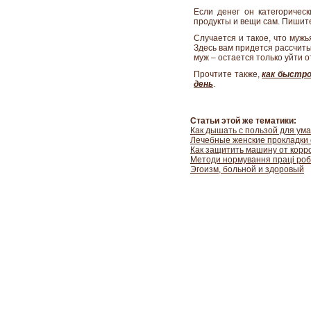
Если денег он категорическ
продукты и вещи сам. Пишите
Случается и такое, что мужь
Здесь вам придется рассчиты
муж – остается только уйти 
Прочтите также,
как быстр
день
.
Статьи этой же тематики:
Как дышать с пользой для ума
Лечебные женские прокладки
Как защитить машину от корр
Методи нормування праці робі
Эгоизм, больной и здоровый