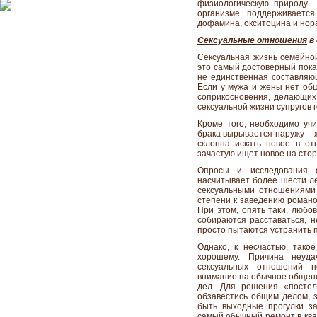
физиологическую природу –
организме поддерживаетс
дофамина, окситоцина и нор
Сексуальные отношения
в 
Сексуальная жизнь семейной
это самый достоверный показ
не единственная составля
Если у мужа и жены нет общ
соприкосновения, делающих 
сексуальной жизни супругов г
Кроме того, необходимо учи
брака вырывается наружу – 
склонна искать новое в от
зачастую ищет новое на сторо
Опросы и исследования 
насчитывает более шести ле
сексуальными отношениями 
степени к заведению романов
При этом, опять таки, любов
собираются расставаться, н
просто пытаются устранить 
Однако, к несчастью, так
хорошему. Причина неуд
сексуальных отношений н
внимание на обычное обще
дел. Для решения «постел
обзавестись общим делом, 
быть выходные прогулки за
самый обычный ремонт в ква