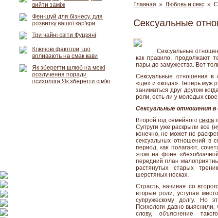
Главная
»
Любовь и секс
» Се
вийти заміж
Фен-шуй для бізнесу, для
Сексуальные отно
розвитку вашої кар'єри
Три чайні світи Фуцзяні
Ключові фактори, що
Сексуальные отношен
впливають на смак кави
как правило, продолжают т
пары до замужества. Вот то
Як зберегти шлюб на межі
розлучення поради
Сексуальные отношения в 
психолога Як зберегти сім'ю
«где» и «когда». Теперь муж
заниматься друг другом когда
роли, есть ли у молодых свое
Сексуальные отношения в с
Второй год семейного
секса
п
Супруги уже раскрыли все (ну
конечно, не может не раскр
сексуальных отношений в с
период, как полагают, сочет
этом на фоне «безоблачной
передний план малоприятные
растянутых старых трени
шерстяных носках.
Страсть, начиная со второг
вторые роли, уступая место
супружескому долгу. Но э
Психологи давно выяснили, ч
слову, объяснение тако