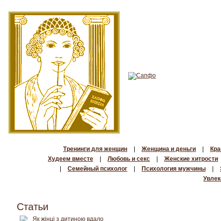
Тренинги для женщин
|
Женщина и деньги
|
Кра
Худеем вместе
|
Любовь и секс
|
Женские хитрости
|
Семейный психолог
|
Психология мужчины
|
Увлек
Статьи
Як жінці з дитиною вдало