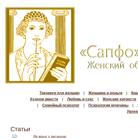
Тренинги для женщин
|
Женщина и деньги
|
Кра
Худеем вместе
|
Любовь и секс
|
Женские хитрости
|
Семейный психолог
|
Психология мужчины
|
Увлек
Статьи
Як жінці з дитиною