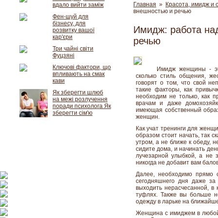
Главная
»
Красота, имидж и 
вдало вийти заміж
внешностью и речью
Фен-шуй для
бізнесу, для
Имидж: работа на
розвитку вашої
кар'єри
речью
Три чайні світи
Фуцзяні
Ключові фактори, що
Имидж женщины - эт
впливають на смак
сколько стиль общения, же
кави
говорят о том, что свой не
такие факторы, как привыч
Як зберегти шлюб
необходим не только, как п
на межі розлучення
врачам и даже домохозяйк
поради психолога Як
имеющая собственный образ,
зберегти сім'ю
женщин.
Как учат тренинги для женщ
образом стоит начать, так с
утром, а не ближе к обеду, 
сидите дома, и начинать ден
лучезарной улыбкой, а не 
никогда не добавит вам бало
Далее, необходимо прямо с
сегодняшнего дня даже за
выходить нерасчесанной, в 
туфлях. Также вы больше н
одежду в ларьке на ближайш
Женщина с имиджем в любой