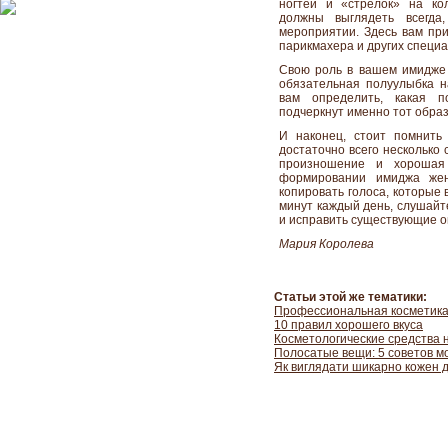
ногтей и «стрелок» на ко
должны выглядеть всегда
мероприятии. Здесь вам при
парикмахера и других специа
Свою роль в вашем имидже 
обязательная полуулыбка н
вам определить, какая п
подчеркнут именно тот образ
И наконец, стоит помнить
достаточно всего несколько 
произношение и хорошая
формировании имиджа же
копировать голоса, которые 
минут каждый день, слушайте
и исправить существующие о
Мария Королева
Статьи этой же тематики:
Профессиональная косметика
10 правил хорошего вкуса
Косметологические средства н
Полосатые вещи: 5 советов 
Як виглядати шикарно кожен 