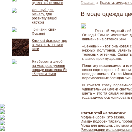
Главная
»
Красота, имидж и 
вдало вийти заміж
Фен-шуй для
В моде одежда цв
бізнесу, для
розвитку вашої
кар'єри
Три чайні світи
Главный модный лейт
Фуцзяні
Отнюдь! Самые именитые диз
внимание на оттенок беж!
Ключові фактори, що
впливають на смак
«Бежевый» - вот она новая 
кави
нежных полутонов. Заявить
телесных оттенков. Сыграть
главное преимущество.
Як зберегти шлюб
на межі розлучення
Политику независимости или
поради психолога Як
сезон еще с прошлой осени.
зберегти сім'ю
неподражаемая Стела Маккар
перечисленных брендов очен
И хочется сразу поразмысл
удивительные блузки светлых
цвета – это та самая жизнен
года вздумалось копировать 
Статьи этой же тематики:
Модные брови! это важно.
Имидж подобен тарану, проб
Мода для девушки, стильная 
Рекомендации желающим заня