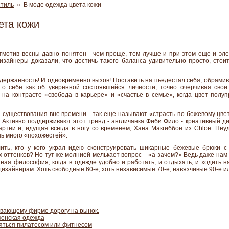
стиль
» В моде одежда цвета кожи
ета кожи
мотив весны давно понятен - чем проще, тем лучше и при этом еще и эле
айнеры доказали, что достичь такого баланса удивительно просто, стои
сдержанность! И одновременно вызов! Поставить на пьедестал себя, обрами
 о себе как об уверенной состоявшейся личности, точно очерчивая св
 на контрасте «свобода в карьере» и «счастье в семье», когда цвет полу
 существования вне времени - так еще называют «страсть по бежевому цве
 Активно поддерживают этот тренд - англичанка Фиби Фило - креативный ди
тни и, идущая всегда в ногу со временем, Хана Макгиббон из Chloe. Неуд
ь много «похожестей».
ить, кто у кого украл идею сконструировать шикарные бежевые брюки с
 оттенков? Но тут же молнией мелькает вопрос – «а зачем?» Ведь даже нам
ная философия, когда в одежде удобно и работать, и отдыхать, и ходить н
дизайнерам. Хоть свободные 60-е, хоть независимые 70-е, навязчивые 90-е и
ивающему фирме дорогу на рынок.
женская одежда
ться пилатесом или фитнесом