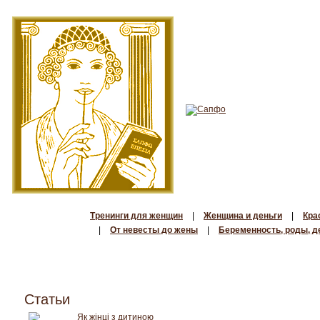
Тренинги для женщин
|
Женщина и деньги
|
Кра
|
От невесты до жены
|
Беременность, роды, д
Статьи
Як жінці з дитиною