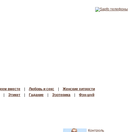
еем вместе
|
Любовь и секс
|
Женские хитрости
|
Этикет
|
Гадание
|
Эзотерика
|
Фэн-шуй
Контроль