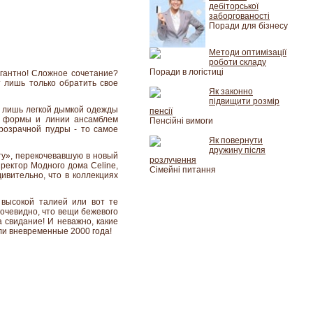
дебіторської
заборгованості
Поради для бізнесу
Методи оптимізації
роботи складу
Поради в логістиці
гантно! Сложное сочетание?
т лишь только обратить свое
Як законно
підвищити розмір
в лишь легкой дымкой одежды
пенсії
ои формы и линии ансамблем
Пенсійні вимоги
прозрачной пудры - то самое
Як повернути
дружину після
ту», перекочевавшую в новый
розлучення
ректор Модного дома Celine,
Сімейні питання
ивительно, что в коллекциях
 высокой талией или вот те
 очевидно, что вещи бежевого
а свидание! И неважно, какие
ли вневременные 2000 года!