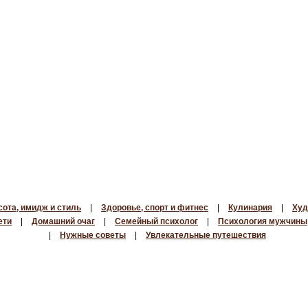
сота, имидж и стиль
|
Здоровье, спорт и фитнес
|
Кулинария
|
Худ
ети
|
Домашний очаг
|
Семейный психолог
|
Психология мужчины
|
Нужные советы
|
Увлекательные путешествия