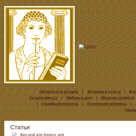
Тренинги для женщин
|
Женщина и деньги
|
Кра
Худеем вместе
|
Любовь и секс
|
Женские хитрости
|
Семейный психолог
|
Психология мужчины
|
Увлек
Статьи
Фен-шуй для бізнесу, для