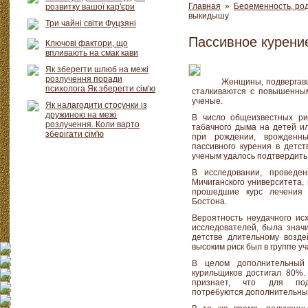
Главная
»
Беременность, род
розвитку вашої кар'єри
выкидышу
Три чайні світи Фуцзяні
Пассивное курени
Ключові фактори, що
впливають на смак кави
Як зберегти шлюб на межі
розлучення поради
Женщины, подвергавш
психолога Як зберегти сім'ю
сталкиваются с повышенны
ученые.
Як налагодити стосунки із
дружиною на межі
В число общеизвестных ри
розлучення. Коли варто
табачного дыма на детей ил
зберігати сім'ю
при рождении, врожденн
пассивного курения в детс
ученым удалось подтвердить
В исследовании, проведе
Мичиганского университета,
прошедшие курс лечения в
Бостона.
Вероятность неудачного ис
исследователей, была значи
детстве длительному возд
высоким риск был в группе уч
В целом дополнительный
курильщиков достигал 80%
признает, что для под
потребуются дополнительны