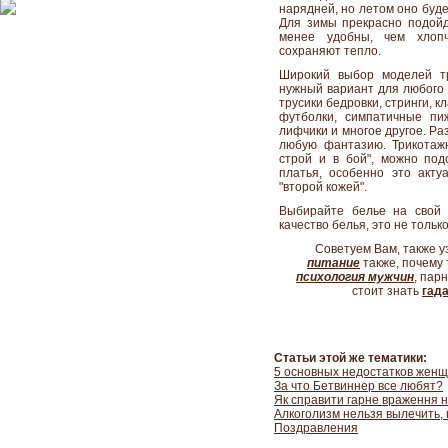
нарядней, но летом оно буде
Для зимы прекрасно подой
менее удобны, чем хлоп
сохраняют тепло.
Широкий выбор моделей тр
нужный вариант для любого 
трусики бедровки, стринги, к
футболки, симпатичные пи
лифчики и многое другое. Ра
любую фантазию. Трикотаж
строй и в бой", можно по
платья, особенно это акту
"второй кожей".
Выбирайте белье на свой 
качество белья, это не тольк
Советуем Вам, также у
питание
также,
почему 
психология мужчин
, пар
стоит знать
гад
Статьи этой же тематики:
5 основных недостатков жен
За что Бетвиннер все любят?
Як справити гарне враження 
Алкоголизм нельзя вылечить, 
Поздравления