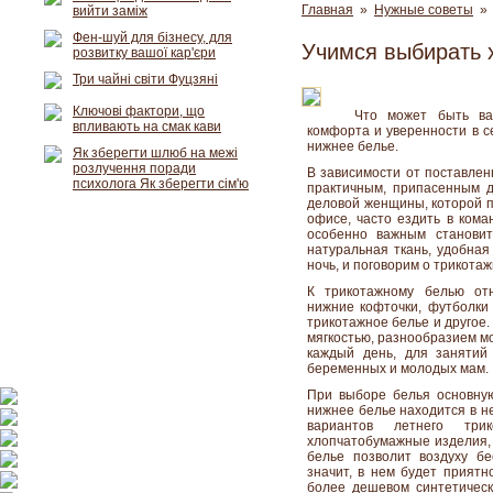
Главная
»
Нужные советы
» 
вийти заміж
Фен-шуй для бізнесу, для
Учимся выбирать 
розвитку вашої кар'єри
Три чайні світи Фуцзяні
Ключові фактори, що
Что может быть ва
впливають на смак кави
комфорта и уверенности в с
нижнее белье.
Як зберегти шлюб на межі
розлучення поради
В зависимости от поставлен
психолога Як зберегти сім'ю
практичным, припасенным д
деловой женщины, которой п
офисе, часто ездить в кома
особенно важным становит
натуральная ткань, удобная
ночь, и поговорим о трикота
К трикотажному белью отн
нижние кофточки, футболки
трикотажное белье и другое.
мягкостью, разнообразием м
каждый день, для занятий
беременных и молодых мам.
При выборе белья основную
нижнее белье находится в н
вариантов летнего трик
хлопчатобумажные изделия, и
белье позволит воздуху бе
значит, в нем будет приятн
более дешевом синтетическ