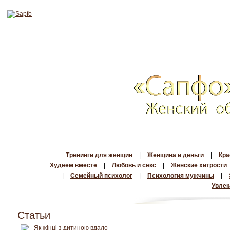
Тренинги для женщин
|
Женщина и деньги
|
Кра
Худеем вместе
|
Любовь и секс
|
Женские хитрости
|
Семейный психолог
|
Психология мужчины
|
Увлек
Статьи
Як жінці з дитиною вдало