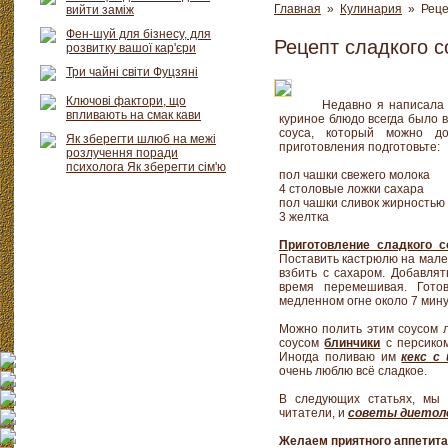
Главная
»
Кулинария
» Рецеп
вийти заміж
Фен-шуй для бізнесу, для
Рецепт сладкого с
розвитку вашої кар'єри
Три чайні світи Фуцзяні
Ключові фактори, що
Недавно я написала
впливають на смак кави
куриное блюдо всегда было в
соуса, который можно д
Як зберегти шлюб на межі
приготовления подготовьте:
розлучення поради
психолога Як зберегти сім'ю
пол чашки свежего молока
4 столовые ложки сахара
пол чашки сливок жирностью
3 желтка
Приготовление сладкого с
Поставить кастрюлю на мален
взбить с сахаром. Добавлят
время перемешивая. Гото
медленном огне около 7 мину
Можно полить этим соусом л
соусом
блинчики
с персиком
Иногда поливаю им
кекс с
очень люблю всё сладкое.
В следующих статьях, мы
читатели, и
советы диетол
Желаем приятного аппетита