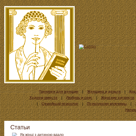
Тренинги для женщин
|
Женщина и деньги
|
Кра
Худеем вместе
|
Любовь и секс
|
Женские хитрости
|
Семейный психолог
|
Психология мужчины
|
Увлек
Статьи
Як жінці з дитиною вдало