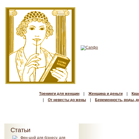
Тренинги для женщин
|
Женщина и деньги
|
Кра
|
От невесты до жены
|
Беременность, роды, д
Статьи
Фен-шуй для бізнесу, для