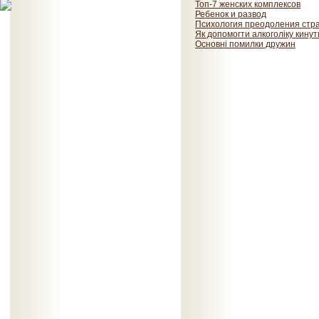
Топ-7 женских комплексов
Ребенок и развод
Психология преодоления стр
Як допомогти алкоголіку кину
Основні помилки дружин