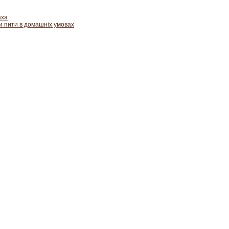
аха
ти пити в домашніх умовах