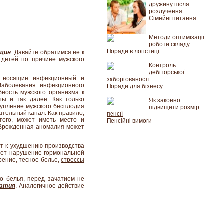
дружину після
розлучення
Сімейні питання
Методи оптимізації
роботи складу
Поради в логістиці
нщин
. Давайте обратимся не к
 детей по причине мужского
Контроль
дебіторської
я, носящие инфекционный и
заборгованості
Заболевания инфекционного
Поради для бізнесу
бность мужского организма к
ты и так далее. Как только
Як законно
тупление мужского бесплодия
підвищити розмір
ательный канал. Как правило,
пенсії
этого, может иметь место и
Пенсійні вимоги
 Врожденная аномалия может
ит к ухудшению производства
вает нарушение гормональной
рение, тесное белье,
стрессы
го белья, перед зачатием не
чатия
. Аналогичное действие