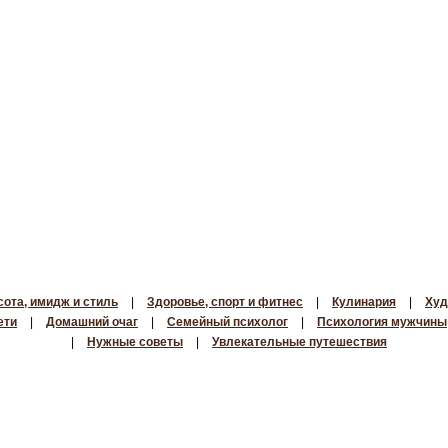
сота, имидж и стиль
|
Здоровье, спорт и фитнес
|
Кулинария
|
Худ
ети
|
Домашний очаг
|
Семейный психолог
|
Психология мужчины
|
Нужные советы
|
Увлекательные путешествия