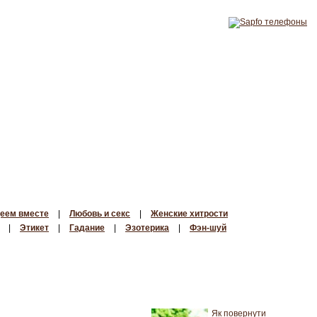
еем вместе
|
Любовь и секс
|
Женские хитрости
|
Этикет
|
Гадание
|
Эзотерика
|
Фэн-шуй
Як повернути