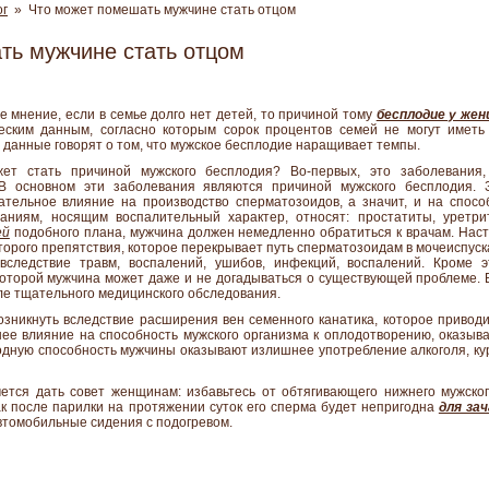
ог
» Что может помешать мужчине стать отцом
ть мужчине стать отцом
 мнение, если в семье долго нет детей, то причиной тому
бесплодие у же
ческим данным, согласно которым сорок процентов семей не могут иметь
данные говорят о том, что мужское бесплодие
наращивает темпы.
жет стать причиной мужского бесплодия? Во-первых, это заболевани
 В основном эти заболевания являются причиной мужского бесплодия. 
тельное влияние на производство сперматозоидов, а значит, и на спосо
аниям, носящим воспалительный характер, относят: простатиты, уретри
ей
подобного плана, мужчина должен немедленно обратиться к врачам. Нас
орого препятствия, которое перекрывает путь сперматозоидам в мочеиспуск
вследствие травм, воспалений, ушибов, инфекций, воспалений. Кроме 
которой мужчина может даже и не догадываться о существующей проблеме.
ле тщательного медицинского обследования.
зникнуть вследствие расширения вен семенного канатика, которое привод
ее влияние на способность мужского организма к оплодотворению, оказы
одную способность мужчины оказывают излишнее употребление алкоголя, ку
ется дать совет женщинам: избавьтесь от обтягивающего нижнего мужско
как после парилки на протяжении суток его сперма будет непригодна
для за
автомобильные сидения с подогревом.