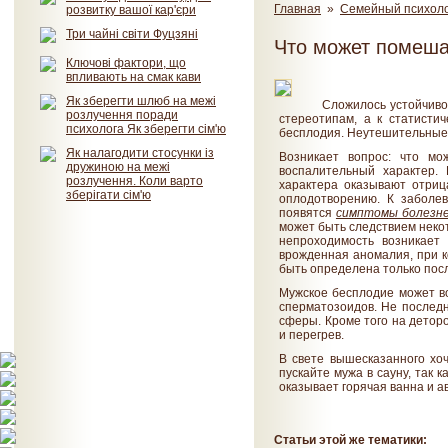
Главная
»
Семейный психол
розвитку вашої кар'єри
Три чайні світи Фуцзяні
Что может помеша
Ключові фактори, що
впливають на смак кави
Як зберегти шлюб на межі
Сложилось устойчивое
розлучення поради
стереотипам, а к статисти
психолога Як зберегти сім'ю
бесплодия. Неутешительные 
Як налагодити стосунки із
Возникает вопрос: что мо
дружиною на межі
воспалительный характер.
розлучення. Коли варто
характера оказывают отрица
зберігати сім'ю
оплодотворению. К заболев
появятся
симптомы болезн
может быть следствием некот
непроходимость возникает 
врожденная аномалия, при 
быть определена только пос
Мужское бесплодие может во
сперматозоидов. Не последн
сферы. Кроме того на детор
и перегрев.
В свете вышесказанного хоч
пускайте мужа в сауну, так 
оказывает горячая ванна и 
Статьи этой же тематики: