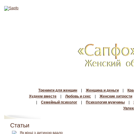
Тренинги для женщин
|
Женщина и деньги
|
Кра
Худеем вместе
|
Любовь и секс
|
Женские хитрости
|
Семейный психолог
|
Психология мужчины
|
Увлек
Статьи
Як жінці з дитиною вдало