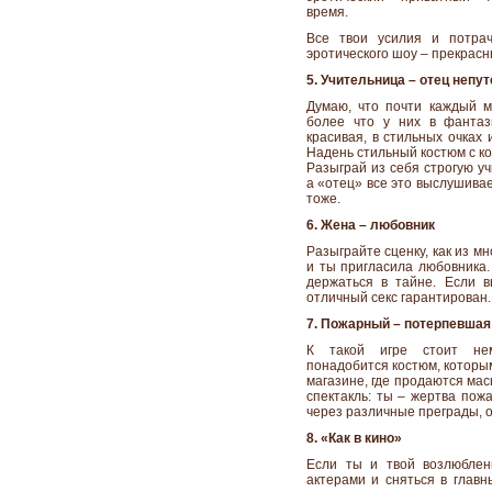
время.
Все твои усилия и потрач
эротического шоу – прекрасн
5. Учительница – отец непу
Думаю, что почти каждый м
более что у них в фантаз
красивая, в стильных очках 
Надень стильный костюм с коро
Разыграй из себя строгую уч
а «отец» все это выслушивае
тоже.
6. Жена – любовник
Разыграйте сценку, как из мн
и ты пригласила любовника.
держаться в тайне. Если в
отличный секс гарантирован.
7. Пожарный – потерпевшая
К такой игре стоит нем
понадобится костюм, которы
магазине, где продаются ма
спектакль: ты – жертва пож
через различные преграды, о
8. «Как в кино»
Если ты и твой возлюблен
актерами и сняться в главн