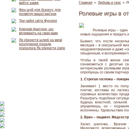
Главная
»
Любовь и секс
» Ро
вийти заміж
Фен-шуй для бізнесу, для
Ролевые игры в о
розвитку вашої кар'єри
Три чайні світи Фуцзяні
Ключові фактори, що
Ролевые игры – один 
впливають на смак кави
новые ощущения и придать н
Як зберегти шлюб на межі
Бывает, что после несколь
розлучення поради
месяцев – в сексуальной жи
психолога Як зберегти сім'ю
неудовлетворение и даже «ск
обыденным, и воспринимается
Чтобы в твоей жизни секс
ознакомиться с десятью с
интересными ролевыми играм
опробуешь со своим партне
1. Строгая госпожа – покор
Занимает 1 место по попу
плетки, костюмы из латекса
огромных количествах прода
Разыграть подобные ситуаци
будешь властной, сильной
управляешь, он – подчиня
исполнены. Удовольствие по
2. Врач – пациент. Медсест
Халат, шапочка… Врачом 
Медосмотр, всевозможные у