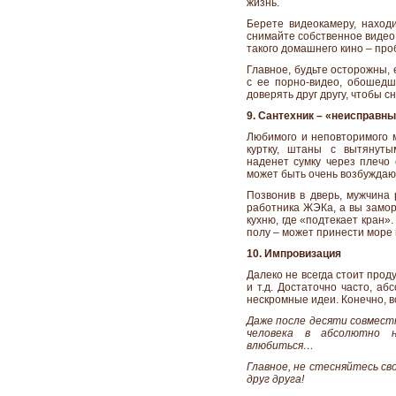
жизнь.
Берете видеокамеру, наход
снимайте собственное видео 
такого домашнего кино – про
Главное, будьте осторожны, 
с ее порно-видео, обошедш
доверять друг другу, чтобы 
9. Сантехник – «неисправны
Любимого и неповторимого 
куртку, штаны с вытянуты
наденет сумку через плечо 
может быть очень возбуждающ
Позвонив в дверь, мужчина 
работника ЖЭКа, а вы замор
кухню, где «подтекает кран».
полу – может принести море
10. Импровизация
Далеко не всегда стоит прод
и т.д. Достаточно часто, а
нескромные идеи. Конечно, в
Даже после десяти совмест
человека в абсолютно н
влюбиться…
Главное, не стесняйтесь св
друг друга!