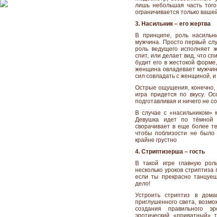
лишь небольшая часть того,
ограничивается только ваше
3. Насильник – его жертва
В принципе, роль насильн
мужчина. Просто первый слу
роль ведущего исполняет 
спит, или делает вид, что с
будит его в жестокой форме,
женщина овладевает мужчино
сил совладать с женщиной, и
Острые ощущения, конечно, 
игра придется по вкусу. О
подготавливая и ничего не с
В случае с «насильником» 
Девушка идет по тёмной у
сворачивает в еще более те
чтобы поблизости не было 
крайне грустно
4. Стриптизерша – гость
В такой игре главную рол
несколько уроков стриптиза 
если ты прекрасно танцуеш
дело!
Устроить стриптиз в дома
приглушенного света, возмож
создания правильного эр
эротический «приватный» 