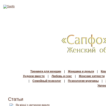
Тренинги для женщин
|
Женщина и деньги
|
Кра
Худеем вместе
|
Любовь и секс
|
Женские хитрости
|
Семейный психолог
|
Психология мужчины
|
Увлек
Статьи
Як жінці з дитиною вдало