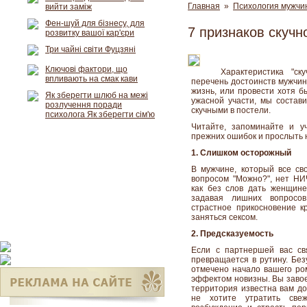
Главная
»
Психология мужчи
вийти заміж
Фен-шуй для бізнесу, для
7 признаков скучн
розвитку вашої кар'єри
Три чайні світи Фуцзяні
Ключові фактори, що
Характеристика "с
впливають на смак кави
перечень достоинств мужчин
жизнь, или провести хотя б
Як зберегти шлюб на межі
ужасной участи, мы состав
розлучення поради
скучными в постели.
психолога Як зберегти сім'ю
Читайте, запоминайте и у
прежних ошибок и прослыть 
1. Слишком осторожный
В мужчине, который все св
вопросом "Можно?", нет НИ
как без слов дать женщине
задавая лишних вопросов
страстное прикосновение к
заняться сексом.
2. Предсказуемость
Если с партнершей вас св
превращается в рутину. Без
отмечено начало вашего ро
эффектом новизны. Вы завое
территория известна вам до
не хотите утратить све