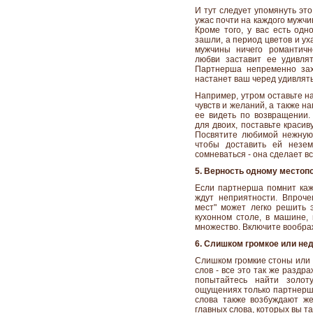
И тут следует упомянуть это
ужас почти на каждого мужчи
Кроме того, у вас есть одн
зашли, а период цветов и у
мужчины ничего романтичн
любви заставит ее удивля
Партнерша непременно захо
настанет ваш черед удивлять
Например, утром оставьте н
чувств и желаний, а также н
ее видеть по возвращении.
для двоих, поставьте краси
Посвятите любимой нежную
чтобы доставить ей незе
сомневаться - она сделает в
5. Верность одному место
Если партнерша помнит каж
ждут неприятности. Впроче
мест" может легко решить э
кухонном столе, в машине, 
множество. Включите воображ
6. Слишком громкое или не
Слишком громкие стоны или 
слов - все это так же раздр
попытайтесь найти золо
ощущениях только партнерше
слова также возбуждают же
главных слова, которых вы т