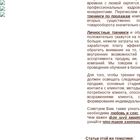
времени с лихвой окупятся
профессиональных кадр
конкурентами. Перечислим 
тренинги по продажам
комп
вторых, существенно п
товарооборота значительно 
Личностные тренинги
и обу
положительно скажутся на п
больше, нежели затраты на 
заработную плату эффек
обратить внимание на то, 
внутренних возможностей
ассортимента продукц ии,
компаний. Мы говорим о
проведения обучения в бизн
Для того, чтобы тренинг 
должен освещать следующие
продажи, основные стади
контакта с клиентом, метод
потребности клиента, спос
возражениями клиента, 
формирование индивидуальн
Советуем Вам, также узна
необходима
любовь и секс
,
Чем важен
фэн шуй
квар
узнайте
что такое эзотери
Статьи этой же тематики: