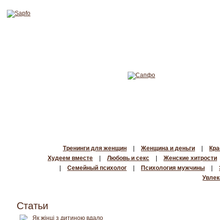
Тренинги для женщин
|
Женщина и деньги
|
Кра
Худеем вместе
|
Любовь и секс
|
Женские хитрости
|
Семейный психолог
|
Психология мужчины
|
Увлек
Статьи
Як жінці з дитиною вдало