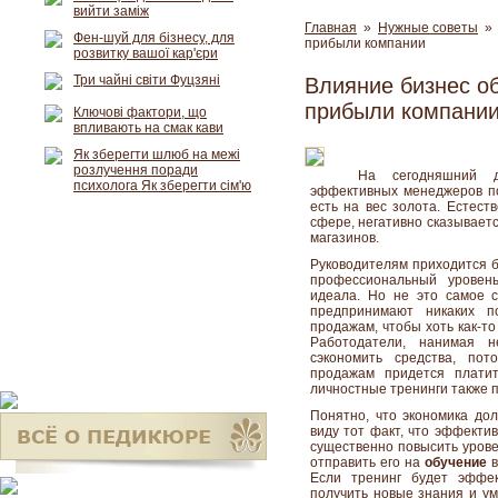
вийти заміж
Главная
»
Нужные советы
» 
Фен-шуй для бізнесу, для
прибыли компании
розвитку вашої кар'єри
Три чайні світи Фуцзяні
Влияние бизнес о
прибыли компани
Ключові фактори, що
впливають на смак кави
Як зберегти шлюб на межі
розлучення поради
На сегодняшний де
психолога Як зберегти сім'ю
эффективных менеджеров по
есть на вес золота. Естест
сфере, негативно сказываетс
магазинов.
Руководителям приходится б
профессиональный уровен
идеала. Но не это самое 
предпринимают никаких 
продажам, чтобы хоть как-т
Работодатели, нанимая н
сэкономить средства, по
продажам придется платит
личностные тренинги также 
Понятно, что экономика дол
виду тот факт, что эффект
существенно повысить урове
отправить его на
обучение
в
Если тренинг будет эффек
получить новые знания и ум