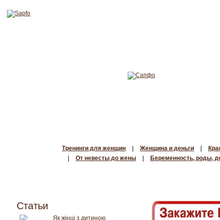
Тренинги для женщин
|
Женщина и деньги
|
Кра
|
От невесты до жены
|
Беременность, роды, д
Статьи
Як жінці з дитиною