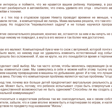
е интересы и поймете, что же нравится вашем ребенку. Например, в раз
чтает разбираться в автомобилях, что очень удивило его отца - опытного а
бви к технике.
 и с тех пор в отцовском гараже Никита проводит времени не меньше, ч
или летом... в компьютерный же лагерь. Мама мальчика решила, что там его
ушку. Но подросток "перевыполнил задачу" и не только научился прогр
ятие окончательного решения, конечно же, останется за ним и вы ничуть не
еще никому не повредил, а кнута в его жизни и так более чем достаточно.
 как его малюют. Компьютерный бум в чем-то схож с ветрянкой, которой почти 
 было мало, но никому еще не удавалось изменить естественный ход собы
прошла без осложнений. И, как ни крути, на это понадобятся время и терпен
сделает свой выбор. Мы так часто хотим, чтобы менялись окружающие (а ка
товы измениться сами. Мы замкнулись в себе и можем найти этому тысячу оп
ием нашему превращению в машины по добыванию денег. И в том, что лучши
а вина. Потому что компьютерная проблема является частью проблемы "отцов
над тем, почему все больше детей предпочитают виртуальную реальность 
м. Может быть, потому, что ребенок испытывает страх быть отвергнутым
о единственной возможностью не быть одиноким? Способны ли мы создать 
ональной коммуникации?
относиться к недостаткам ребенка так же снисходительно, как к своим собс
одители, забыли, что и сами вполне можем быть и партнерами по играм, и на
дством по предмету под названием "Жизнь".