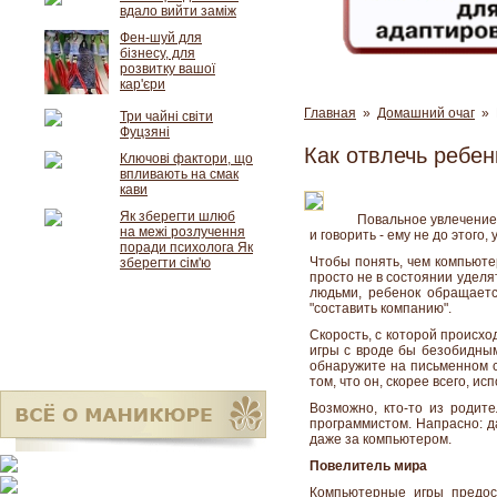
вдало вийти заміж
Фен-шуй для
бізнесу, для
розвитку вашої
кар'єри
Главная
»
Домашний очаг
» К
Три чайні світи
Фуцзяні
Как отвлечь ребен
Ключові фактори, що
впливають на смак
кави
Як зберегти шлюб
Повальное увлечение 
на межі розлучення
и говорить - ему не до этого
поради психолога Як
Чтобы понять, чем компьюте
зберегти сім'ю
просто не в состоянии уделя
людьми, ребенок обращается
"составить компанию".
Скорость, с которой происхо
игры с вроде бы безобидным
обнаружите на письменном с
том, что он, скорее всего, ис
Возможно, кто-то из родит
программистом. Напрасно: д
даже за компьютером.
Повелитель мира
Компьютерные игры предос