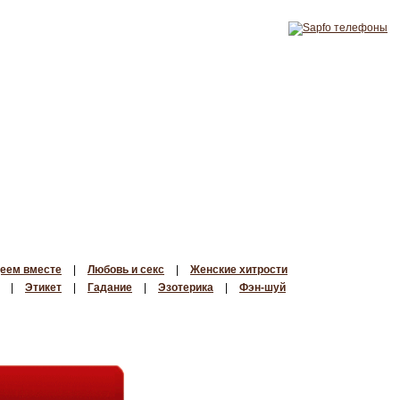
еем вместе
|
Любовь и секс
|
Женские хитрости
|
Этикет
|
Гадание
|
Эзотерика
|
Фэн-шуй