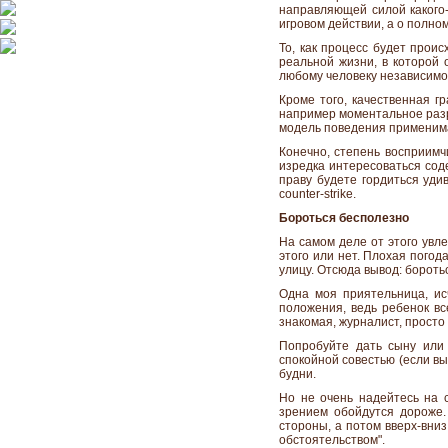
направляющей силой какого-
игровом действии, а о полно
То, как процесс будет прои
реальной жизни, в которой 
любому человеку независимо 
Кроме того, качественная 
например моментальное разр
модель поведения применима
Конечно, степень восприимч
изредка интересоваться сод
праву будете гордиться уди
counter-strike.
Бороться бесполезно
На самом деле от этого увл
этого или нет. Плохая погод
улицу. Отсюда вывод: бороть
Одна моя приятельница, ис
положения, ведь ребенок вс
знакомая, журналист, просто
Попробуйте дать сыну или 
спокойной совестью (если вы
будни.
Но не очень надейтесь на 
зрением обойдутся дороже.
стороны, а потом вверх-вниз
обстоятельством".