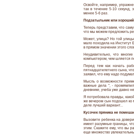
Освойте, например, упражнен
так в течение 5-10 секунд,
менее 5-6 раз.
Подзатыльник или хороший
Теперь представим, что сам
что мы можем предложить реб
Может, улица? Но той улицы
мало походила на Институт Б
в прямом значении этого сло
Неудивительно, что многие
компьютером, чем шляется п
Перед тем как начать раб
пятнадцатилетнего сына, что
заявил, что ему надо подума
Мысль о возможности приме
важные дела ", - промямлил
дневнике, учеба уже давно н
Я потребовала правды, какой
же вечером сын подошел ко м
деле лучший вариант...
Кусочек пряника не помеша
Вызовите ребенка на доверит
имеет разумные границы, что
этим. Скажите ему, что вы р
еще множество увлекательны