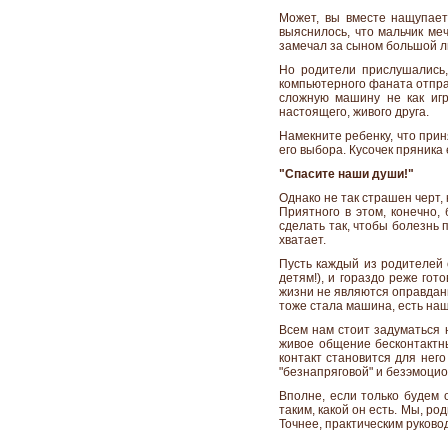
Может, вы вместе нащупает
выяснилось, что мальчик ме
замечал за сыном большой лю
Но родители прислушались,
компьютерного фаната отправ
сложную машину не как игр
настоящего, живого друга.
Намекните ребенку, что прин
его выбора. Кусочек пряника 
"Спасите наши души!"
Однако не так страшен черт,
Приятного в этом, конечно,
сделать так, чтобы болезнь 
хватает.
Пусть каждый из родителей 
детям!), и гораздо реже го
жизни не являются оправдан
тоже стала машина, есть наш
Всем нам стоит задуматься 
живое общение бесконтактны
контакт становится для нег
"безнапряговой" и безэмоци
Вполне, если только будем 
таким, какой он есть. Мы, р
Точнее, практическим руково