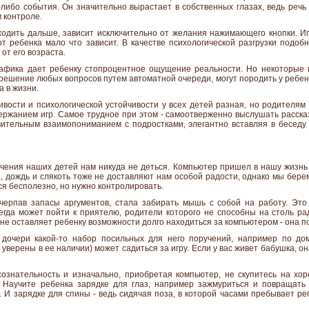
либо события. Он значительно вырастает в собственных глазах, ведь речь 
м контроле.
сходить дальше, зависит исключительно от желания нажимающего кнопки. И
от ребенка мало что зависит. В качестве психологической разгрузки подо
от его возраста.
графика дает ребенку стопроцентное ощущение реальности. Но некоторые 
ешение любых вопросов путем автоматной очереди, могут породить у ребенк
 в жизни.
ивости и психологической устойчивости у всех детей разная, но родителям
ержанием игр. Самое трудное при этом - самоотверженно выслушать рассказ
вительным взаимопониманием с подростками, элегантно вставляя в беседу с
ечения наших детей нам никуда не деться. Компьютер пришел в нашу жизнь 
а, дождь и слякоть тоже не доставляют нам особой радости, однако мы бере
ся бесполезно, но нужно контролировать.
черпав запасы аргументов, стала забирать мышь с собой на работу. Эт
егда может пойти к приятелю, родители которого не способны на столь р
 не оставляет ребенку возможности долго находиться за компьютером - она п
дочери какой-то набор посильных для него поручений, например по до
 уверены в ее наличии) может садиться за игру. Если у вас живет бабушка, о
сознательность и изначально, приобретая компьютер, не скупитесь на хо
 Научите ребенка зарядке для глаз, например зажмуриться и повращать
. И зарядке для спины - ведь сидячая поза, в которой часами пребывает р