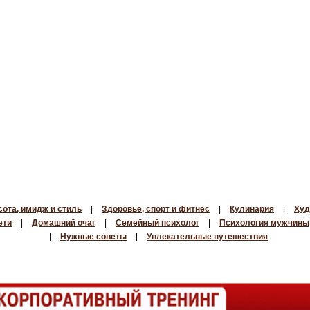
сота, имидж и стиль
|
Здоровье, спорт и фитнес
|
Кулинария
|
Худ
ети
|
Домашний очаг
|
Семейный психолог
|
Психология мужчины
|
Нужные советы
|
Увлекательные путешествия