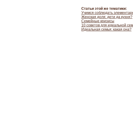
Статьи этой же тематики:
Учимся соблюдать элементар
Женская доля: дети да кухня?
Семейные кризисы
10 советов для идеальной се
Идеальная семья: какая она?