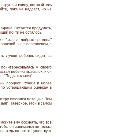
 округляя спину, оставайтесь
йте, пока не надоест, но не
экрана. Остается продумать,
кций почти не осталось.
и в "старые добрые времена"
опасной - не в переносном, а
сть лучше ребенок сидит за
поинтересовалась у своего
астал ребенка врасплох, и он
л: "Подзатыльник".
ый процесс. "Учеба и более
дя по устрашающим оценкам в
ютеру оказался мотоцикл! Тем
зья!" Наверное, этой в самом
могите ему осознать, что все
чтобы он занимался не только
 но ведь на свете существует