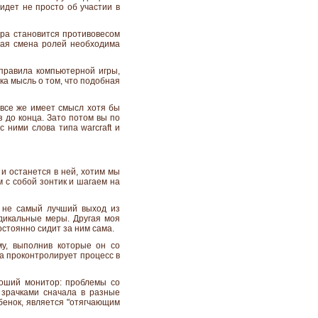
идет не просто об участии в
гра становится противовесом
бная смена ролей необходима
правила компьютерной игры,
а мысль о том, что подобная
 все же имеет смысл хотя бы
 до конца. Зато потом вы по
 ними слова типа warcraft и
и останется в ней, хотим мы
м с собой зонтик и шагаем на
о не самый лучший выход из
адикальные меры. Другая моя
остоянно сидит за ним сама.
му, выполнив которые он со
на проконтролирует процесс в
роший монитор: проблемы со
 зрачками сначала в разные
ебенок, является "отягчающим