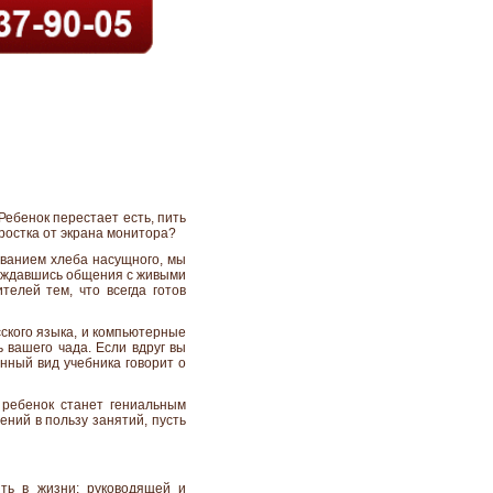
Ребенок перестает есть, пить
дростка от экрана монитора?
ыванием хлеба насущного, мы
 дождавшись общения с живыми
телей тем, что всегда готов
сского языка, и компьютерные
 вашего чада. Если вдруг вы
нный вид учебника говорит о
 ребенок станет гениальным
ний в пользу занятий, пусть
ть в жизни: руководящей и