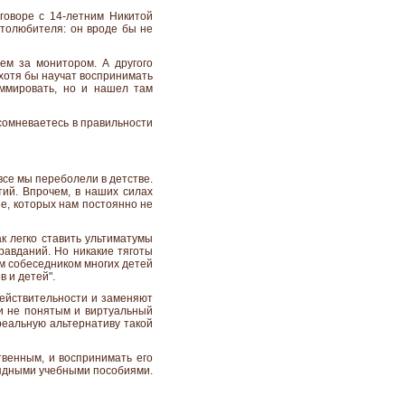
говоре с 14-летним Никитой
втолюбителя: он вроде бы не
ем за монитором. А другого
 хотя бы научат воспринимать
аммировать, но и нашел там
 сомневаетесь в правильности
все мы переболели в детстве.
тий. Впрочем, в наших силах
ие, которых нам постоянно не
к легко ставить ультиматумы
равданий. Но никакие тяготы
м собеседником многих детей
 и детей".
действительности и заменяют
 и не понятым и виртуальный
реальную альтернативу такой
твенным, и воспринимать его
глядными учебными пособиями.