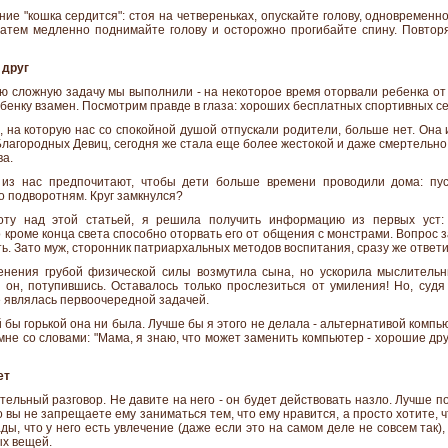
ие "кошка сердится": стоя на четвереньках, опускайте голову, одновременно
 затем медленно поднимайте голову и осторожно прогибайте спину. Повторя
 друг
ую сложную задачу мы выполнили - на некоторое время оторвали ребенка от 
енку взамен. Посмотрим правде в глаза: хороших бесплатных спортивных се
, на которую нас со спокойной душой отпускали родители, больше нет. Она 
лагородных Девиц, сегодня же стала еще более жестокой и даже смертельно 
ва.
 из нас предпочитают, чтобы дети больше времени проводили дома: пу
о подворотням. Круг замкнулся?
оту над этой статьей, я решила получить информацию из первых уст: 
 кроме конца света способно оторвать его от общения с монстрами. Вопрос з
ть. Зато муж, сторонник патриархальных методов воспитания, сразу же ответи
нения грубой физической силы возмутила сына, но ускорила мыслительн
 он, потупившись. Оставалось только прослезиться от умиления! Но, су
е являлась первоочередной задачей.
 бы горькой она ни была. Лучше бы я этого не делала - альтернативой компь
не со словами: "Мама, я знаю, что может заменить компьютер - хорошие дру
ет
ельный разговор. Не давите на него - он будет действовать назло. Лучше по
 вы не запрещаете ему заниматься тем, что ему нравится, а просто хотите, 
ады, что у него есть увлечение (даже если это на самом деле не совсем так),
х вещей.