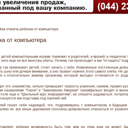
ак отвлечь ребенка от компьютера
ка от компьютера
детей компьютерными играми тревожит и родителей, и врачей, и педагогов. 
, у него еще не все монстры убиты. Почему так происходит и как "оттащить" по
р так привлекает детей, стоит начать с себя. Измученные постоянным доб
ть сыну или дочери внимание, а оно бывает нужнее этого самого хлеба. Не
 к относительно живому организму, который выгодно отличается от роди
дит это знакомство, сильно превышает скорость усвоения, скажем, правил ру
и названиями "Герои" и "Завоевание Америки" триумфально входят в жизнь
толе еще и "Школьный курс информатики", не спешите радоваться: потрепа
пользуется как подставка под горячий чай.
елей тешит себя надеждой, что, подружившись с компьютером, в будущем
алеко не. все юные дарования способны добровольно отказаться от развлече
тавляют ребенку возможность быть тем, кем он пока еще не может бы