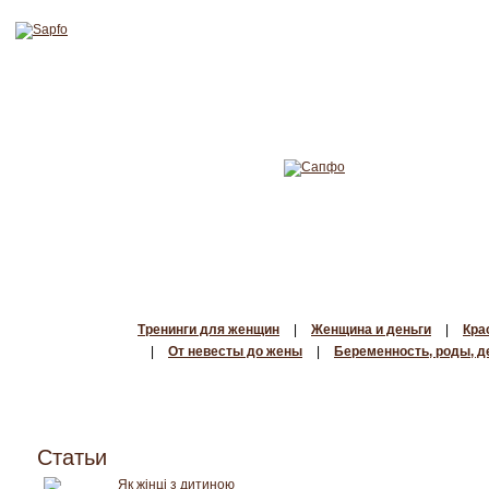
Тренинги для женщин
|
Женщина и деньги
|
Кра
|
От невесты до жены
|
Беременность, роды, д
Статьи
Як жінці з дитиною