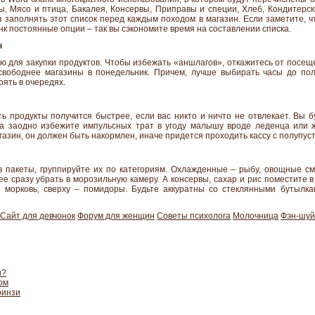
, Мясо и птица, Бакалея, Консервы, Приправы и специи, Хлеб, Кондитерск
 заполнять этот список перед каждым походом в магазин. Если заметите, ч
анк постоянные опции – так вы сэкономите время на составлении списка.
н
ю для закупки продуктов. Чтобы избежать «аншлагов», откажитесь от посещ
свободнее магазины в понедельник. Причем, лучше выбирать часы до пол
оять в очередях.
ь продукты получится быстрее, если вас никто и ничто не отвлекает. Вы 
 а заодно избежите импульсных трат в угоду малышу вроде леденца или 
газин, он должен быть накормлен, иначе придется проходить кассу с полупуст
 пакеты, группируйте их по категориям. Охлажденные – рыбу, овощные см
ее сразу убрать в морозильную камеру. А консервы, сахар и рис поместите в
 морковь, сверху – помидоры. Будьте аккуратны со стеклянными бутылкам
Сайт для девчонок
Форум для женщин
Советы психолога
Молочница
Фэн-шуй
и?
ом
ринзи