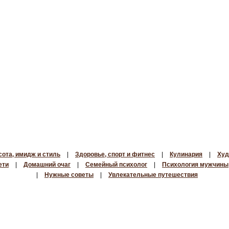
сота, имидж и стиль
|
Здоровье, спорт и фитнес
|
Кулинария
|
Худ
ети
|
Домашний очаг
|
Семейный психолог
|
Психология мужчины
|
Нужные советы
|
Увлекательные путешествия