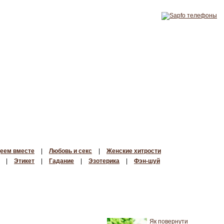
еем вместе
|
Любовь и секс
|
Женские хитрости
|
Этикет
|
Гадание
|
Эзотерика
|
Фэн-шуй
Як повернути