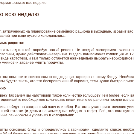
кормить семью всю неделю
ю всю неделю
т, затраченных на планирование семейного рациона в выходные, избавит ва
ваний при виде пустого холодильника.
мых рецептов
вать над плитой, опробуя новый рецепт. Не каждый эксперимент члены с
овольны, нужно действовать наверняка. И здесь вам поможет коллекция из 
виде картотеки, и вам только останется еженедельно выбрать необходимое 
 ужинов) и заранее купить продукты.
птом поместите список самых подходящих гарниров к этому блюду. Необяза
о вы будете знать, что это беспроигрышный вариант, если нужно быстро приго
жно
век? Так зачем вы наготовили такое количество голубцов? Тем более, если
 оценивайте необходимое количество пищи, иначе ее рано или поздно все ра
жина пойдут на завтрашний ланч или обед. В этом случае приготовление уж
шней готовке (и деньги на «выездные обеды» в кафе). Всё, что вам нужно
ые ланч-боксы и убрать их в холодильник.
епты основных блюд и определились с гарнирами, сделайте список необх
 в Word бланк многократного использования, в котором будут перечислены 