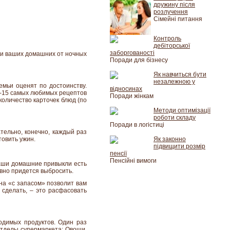
дружину після
розлучення
Сімейні питання
Контроль
дебіторської
заборгованості
с и ваших домашних от ночных
Поради для бізнесу
Як навчиться бути
незалежною у
емьи оценят по достоинству.
відносинах
12-15 самых любимых рецептов
Поради жінкам
количество карточек блюд (по
Методи оптимізації
роботи складу
Поради в логістиці
тельно, конечно, каждый раз
товить ужин.
Як законно
підвищити розмір
пенсії
Пенсійні вимоги
 ваши домашние привыкли есть
вно придется выбросить.
ина «с запасом» позволит вам
 сделать, – это расфасовать
одимых продуктов. Один раз
отделы супермаркета: Овощи,