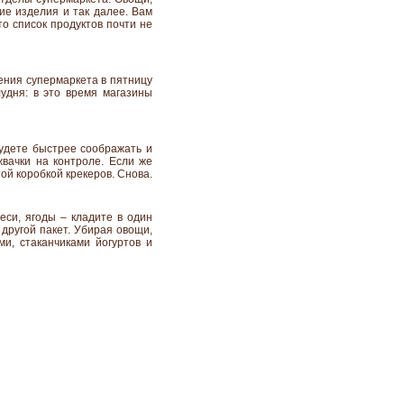
ие изделия и так далее. Вам
то список продуктов почти не
ения супермаркета в пятницу
удня: в это время магазины
будете быстрее соображать и
жвачки на контроле. Если же
ой коробкой крекеров. Снова.
еси, ягоды – кладите в один
 другой пакет. Убирая овощи,
и, стаканчиками йогуртов и