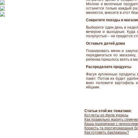
Молоко и молочные продукты
останется только каждый раз
меняется, внесите в этот бл
Сократите походы в магази
Выберите один день в недел
вечером и выходные. Куда 
полупустые – не придется ст
Оставьте детей дома
Планировать меню и закупат
передвигаться по магазину,
ребенка пришлось взять в ма
Распределите продукты
Фасуя купленные продукты в
пакет. Потом их будет удобн
вниз положите картофель и
яйцами.
Статьи этой же тематики:
Котлеты из филе курицы
Как правильно жарить семечк
Каша пшеничная с чернослив
Користь та протипоказання б
Как готовить баклажаны?