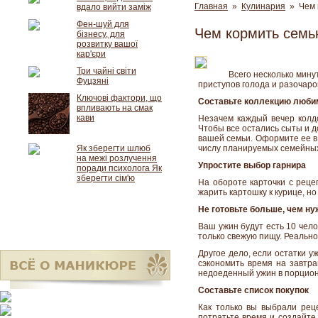
Главная
»
Кулинария
» Чем 
вдало вийти заміж
Фен-шуй для
Чем кормить семь
бізнесу, для
розвитку вашої
кар'єри
Три чайні світи
Всего несколько мину
Фуцзяні
приступов голода и разочаро
Ключові фактори, що
Составьте коллекцию люби
впливають на смак
кави
Незачем каждый вечер колдо
Чтобы все остались сыты и д
вашей семьи. Оформите ее в 
Як зберегти шлюб
числу планируемых семейных
на межі розлучення
Упростите выбор гарнира
поради психолога Як
зберегти сім'ю
На обороте карточки с реце
жарить картошку к курице, н
Не готовьте больше, чем ну
Ваш ужин будут есть 10 чело
только свежую пищу. Реально
Другое дело, если остатки у
сэкономить время на завтра
недоеденный ужин в порционн
Составьте список покупок
Как только вы выбрали рец
потратьте время и создайте