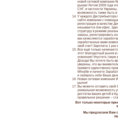
новой сетевой компании Win
рынка! Летом 2009 года п
СНГ, в частности Украины,
возможность также быть в
У каждого Дистрибьютора 
сайте компании с помощью
регистрации в качестве Ди
называется бэк-офис. Зде
структуру в режиме реаль
заказы, регистрировать но
как начисляются заработан
заработанные вами комиси
свой счет! Зарплата 1 раз
Все ещё только начинаетс
этот благодатный рынок в
освоения! Упустить такую
Дохода! Вы хотите быть вр
уверены, что вы внимател
примите единственно пра
Winalite и начнете Зараба
и забирать себе Ваши день
Новая сетевая компания W
рынок!
Вы можете оставить свой 
уникальная возможность у
достатка ваших детей в б
правильное решение – ст
Вот только некоторые пре
Мы предлагаем Вам ст
за