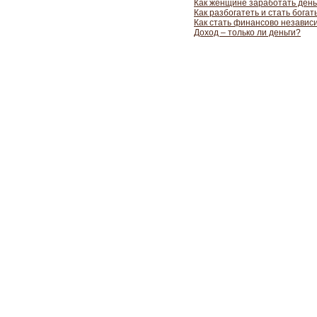
Как женщине заработать день
Как разбогатеть и стать богат
Как стать финансово незави
Доход – только ли деньги?