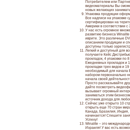
Потребителем или Партне
видеоматериалы Вы сможе
новых желающих занимать
Упаковка продукции оформ
Все надписи на упаковке с
сертифицирован на терито
Америки в соответствии с 
У нас есть огромное множ
развитию бизнеса Winalite
иврите. Это различные DV
описанием продукции и сп
доступны только зарегис
Легкий и доступный для все
получаете Кейс Дистрибью
прокладок, 4 упаковки по 
Ежедневных прокладок и 1
прокладки трех видов и 19
необходимый для начала 
набором первоначально н
начала своей дейтельности
Просто рассказывайте друз
дайте посмотреть видеофи
вызывает огромный интере
заниматься этим бизнесом
источник дохода для любо
Сейчас уже открыто 10 ст
открыть еще 70 стран мира
Канада, Бразилия, Индия,
начинается! Спешите занят
Успеху!
Winalite – это междунаро
Израиля! У вас есть возм