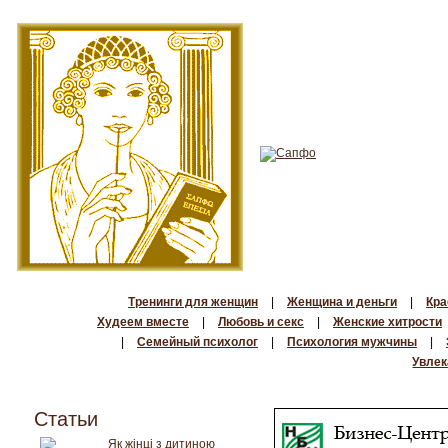
Тренинги для женщин
|
Женщина и деньги
|
Кра
Худеем вместе
|
Любовь и секс
|
Женские хитрости
|
Семейный психолог
|
Психология мужчины
|
Увлек
Статьи
Як жінці з дитиною