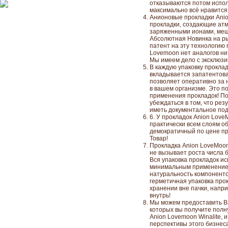
отказываются потом испол
максимально всё нравится
Анионовые прокладки Anio
прокладки, создающие ат
заряженными ионами, ме
Абсолютная Новинка на ры
патент на эту технологию 
Lovemoon нет аналогов ни
Мы имеем дело с эксклюзи
В каждую упаковку проклад
вкладывается запатентов
позволяет оперативно за 
в вашем организме. Это п
применения прокладок! По
убеждаться в том, что резу
иметь документальное под
6. У прокладок Anion Lov
практически всем слоям о
демократичный по цене пр
Товар!
Прокладка Anion LoveMoon
не вызывает роста числа б
Вся упаковка прокладок и
минимальным применением
натуральность компоненто
герметичная упаковка про
хранении вне пачки, напри
внутрь!
Мы можем предоставить В
которых вы получите пол
Anion Lovemoon Winalite, 
перспективы этого бизнес