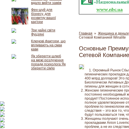
вдало вийти заміж
Фен-шуй для
бізнесу, для
розвитку вашої
кар'єри
Три чайні світи
Главная
»
Женщина и деньги
Фуцзяні
Сетевой Компанией Winalite
Ключові фактори, що
впливають на смак
Основные Преимущ
кави
Сетевой Компанией
Як зберегти шлюб
на межі розлучення
поради психолога Як
зберегти сім'ю
Огромный Рынок Сбыт
гигиенических прокладок 
400 млрд долларов! Это п
Биологически Активных До
гигиены для женщин в сотн
Женские гигиенические про
постоянно необходимый ж
продукт! Постоянное испол
полное удовлетворение от
проблем по гинекологии им
следствия – это все то, ч
будут пользоваться тем, ч
Женщины получают очень 
прокладками Anion Lovemo
проблем, а не их следстви