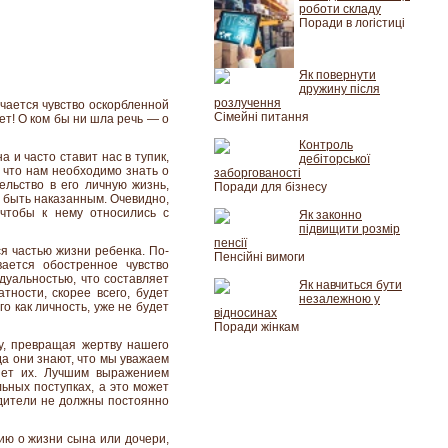
роботи складу
Поради в логістиці
Як повернути
дружину після
розлучення
ичается чувство оскорбленной
Сімейні питання
ет! О ком бы ни шла речь — о
Контроль
 и часто ставит нас в тупик,
дебіторської
, что нам необходимо знать о
заборгованості
ельство в его личную жизнь,
Поради для бізнесу
а быть наказанным. Очевидно,
 чтобы к нему относились с
Як законно
підвищити розмір
пенсії
я частью жизни ребенка. По-
Пенсійні вимоги
вается обостренное чувство
дуальностью, что составляет
Як навчиться бути
тности, скорее всего, будет
незалежною у
го как личность, уже не будет
відносинах
Поради жінкам
у, превращая жертву нашего
да они знают, что мы уважаем
яет их. Лучшим выражением
ьных поступках, а это может
одители не должны постоянно
ию о жизни сына или дочери,