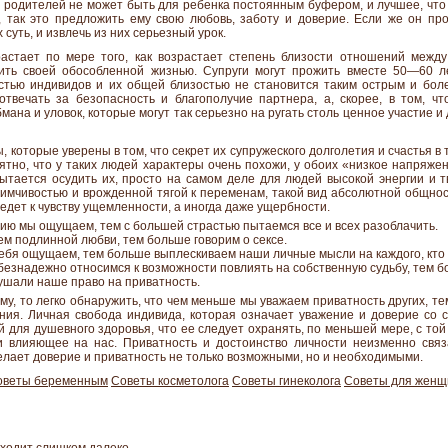
з родителей не может быть для ребенка постоянным буфером, и лучшее, что 
, так это предложить ему свою любовь, заботу и доверие. Если же он пр
 суть, и извлечь из них серьезный урок.
астает по мере того, как возрастает степень близости отношений межд
ить своей обособленной жизнью. Супруги могут прожить вместе 50—60 ле
тью индивидов и их общей близостью не становится таким острым и боле
отвечать за безопасность и благополучие партнера, а, скорее, в том, ч
бмана и уловок, которые могут так серьезно на ругать столь ценное участие и
 которые уверены в том, что секрет их супружеского долголетия и счастья в 
оятно, что у таких людей характеры очень похожи, у обоих «низкое напряже
пытается осудить их, просто на самом деле для людей высокой энергии и т
мчивостью и врожденной тягой к переменам, такой вид абсолютной общнос
ведет к чувству ущемленности, а иногда даже ущербности.
ю мы ощущаем, тем с большей страстью пытаемся все и всех разоблачить.
 подлинной любви, тем больше говорим о сексе.
бя ощущаем, тем больше выплескиваем наши личные мысли на каждого, кто 
безнадежно относимся к возможности повлиять на собственную судьбу, тем б
рушали наше право на приватность.
ему, то легко обнаружить, что чем меньше мы уважаем приватность других, т
ия. Личная свобода индивида, которая означает уважение и доверие со с
 для душевного здоровья, что ее следует охранять, по меньшей мере, с той ж
 влияющее на нас. Приватность и достоинство личности неизменно связа
делает доверие и приватность не только возможными, но и необходимыми.
оветы беременным
Советы косметолога
Советы гинеколога
Советы для женщ