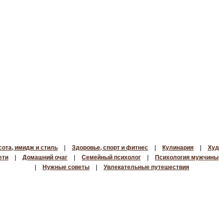
сота, имидж и стиль
|
Здоровье, спорт и фитнес
|
Кулинария
|
Худ
ети
|
Домашний очаг
|
Семейный психолог
|
Психология мужчины
|
Нужные советы
|
Увлекательные путешествия