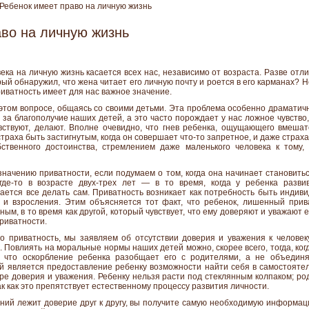
ебенок имеет право на личную жизнь
аво на личную жизнь
ека на личную жизнь касается всех нас, независимо от возраста. Разве отл
орый обнаружил, что жена читает его личную почту и роется в его карманах? Н
иватность имеет для нас важное значение.
том вопросе, общаясь со своими детьми. Эта проблема особенно драматична
за благополучие наших детей, а это часто порождает у нас ложное чувство
увствуют, делают. Вполне очевидно, что гнев ребенка, ощущающего вмешат
траха быть застигнутым, когда он совершает что-то запретное, и даже страх
бственного достоинства, стремлением даже маленького человека к тому,
начению приватности, если подумаем о том, когда она начинает становитьс
где-то в возрасте двух-трех лет — в то время, когда у ребенка разви
ается все делать сам. Приватность возникает как потребность быть индиви
и взросления. Этим объясняется тот факт, что ребенок, лишенный прива
ым, в то время как другой, который чувствует, что ему доверяют и уважают е
риватности.
о приватность, мы заявляем об отсутствии доверия и уважения к человек
. Повлиять на моральные нормы наших детей можно, скорее всего, тогда, ког
о, что оскорбление ребенка разобщает его с родителями, а не объедин
 является предоставление ребенку возможности найти себя в самостоятел
ре доверия и уважения. Ребенку нельзя расти под стеклянным колпаком; р
ак как это препятствует естественному процессу развития личности.
ний лежит доверие друг к другу, вы получите самую необходимую информац