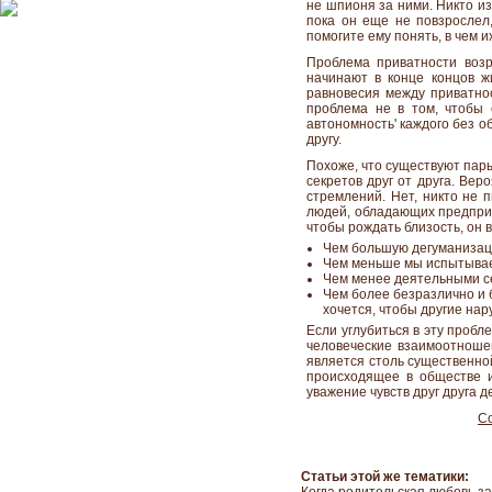
не шпионя за ними. Никто и
пока он еще не повзрослел
помогите ему понять, в чем их
Проблема приватности возр
начинают в конце концов ж
равновесия между приватнос
проблема не в том, чтобы 
автономность' каждого без о
другу.
Похоже, что существуют пары,
секретов друг от друга. Вер
стремлений. Нет, никто не 
людей, обладающих предприи
чтобы рождать близость, он 
Чем большую дегуманизаци
Чем меньше мы испытываем
Чем менее деятельными се
Чем более безразлично и 
хочется, чтобы другие на
Если углубиться в эту пробл
человеческие взаимоотношен
является столь существенной
происходящее в обществе и
уважение чувств друг друга 
С
Статьи этой же тематики: