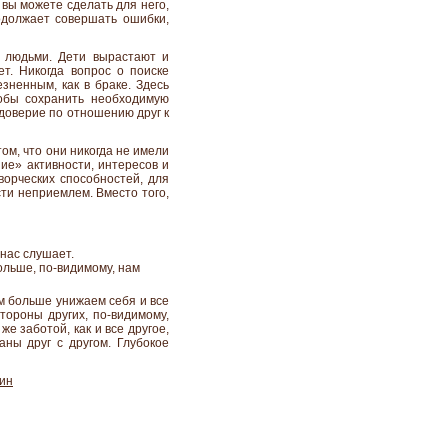
вы можете сделать для него,
одолжает совершать ошибки,
у людьми. Дети вырастают и
т. Никогда вопрос о поиске
зненным, как в браке. Здесь
тобы сохранить необходимую
 доверие по отношению друг к
том, что они никогда не имели
ние» активности, интересов и
ворческих способностей, для
ти неприемлем. Вместо того,
нас слушает.
ольше, по-видимому, нам
ем больше унижаем себя и все
тороны других, по-видимому,
е заботой, как и все другое,
ны друг с другом. Глубокое
ин