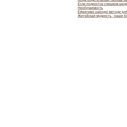
Когда родительская любовь з
Если подросток слишком щед
Необучаемость
Ефективні народні методи для
Житейская мудрость - наше б