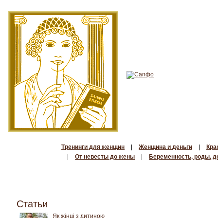
Тренинги для женщин
|
Женщина и деньги
|
Кра
|
От невесты до жены
|
Беременность, роды, д
Статьи
Як жінці з дитиною