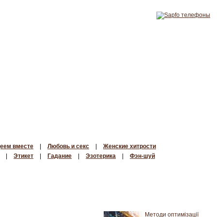
еем вместе
|
Любовь и секс
|
Женские хитрости
|
Этикет
|
Гадание
|
Эзотерика
|
Фэн-шуй
Методи оптимізації