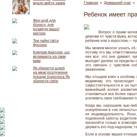
Главная
»
Домашний очаг
» Р
вдало вийти заміж
Ребенок имеет пр
Фен-шуй для
бізнесу, для
розвитку вашої
Вопрос о праве челов
кар'єри
девочки от чувств мужа, кот
Три чайні світи
ребенке или о взрослом,— пр
Фуцзяні
Мы можем многое узнать об э
Ключові фактори, що
потому что мы ответственны 
впливають на смак
них все: что они думают, ч
кави
выходит далеко за пределы с
это связано с чувством со
Як зберегти шлюб
уважением.
на межі розлучення
поради психолога Як
Мы отыщем ключ к особому з
зберегти сім'ю
видимому, это происходит 
самостоятельности и он пыт
важнейший аспект развития 
становиться все более скрытн
усиливать свои требования п
Когда мы нарушаем чью-либ
оскорбления в «не личность»
их индивидуальность. Ясн
подлинной заботы родителей
произойти только в атмосфе
держать его под надзором, т
Если в основе ваших отноше