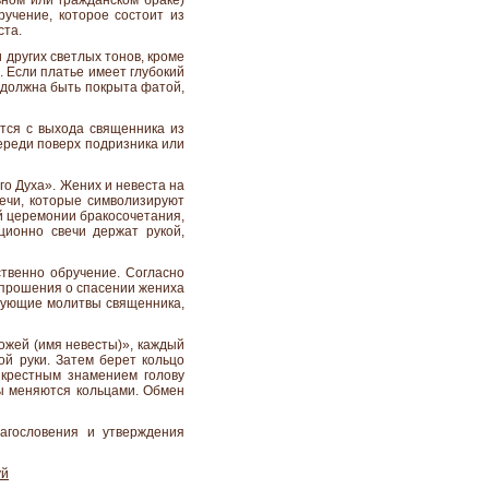
ьном или гражданском браке)
ручение, которое состоит из
ста.
 других светлых тонов, кроме
. Если платье имеет глубокий
 должна быть покрыта фатой,
ется с выхода священника из
ереди поверх подризника или
го Духа». Жених и невеста на
ечи, которые символизируют
ей церемонии бракосочетания,
ционно свечи держат рукой,
ственно обручение. Согласно
 прошения о спасении жениха
твующие молитвы священника,
ожей (имя невесты)», каждый
ой руки. Затем берет кольцо
 крестным знамением голову
ды меняются кольцами. Обмен
агословения и утверждения
уй