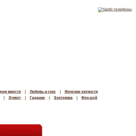
еем вместе
|
Любовь и секс
|
Женские хитрости
|
Этикет
|
Гадание
|
Эзотерика
|
Фэн-шуй