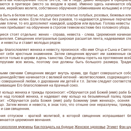
быть как новобрачные после ЗАГСа, так и люди, давно живущие в официал
аются в притворе (место за входом в храм). Именно здесь начинается об
нии, иерейских молитв, собственно обручения (обменивание кольцами) и отпу
 быть в белом платье, но допускается платье голубых, розовых, бежевых или
ыть ниже колен. Если платье без рукавов, то надеваются длинные перчатки
ыми плечи, то его дополняют накидкой, шарфом или вуалью. Голова невесты
них прибывает на обручение в строгом темном костюме без головного убора.
еся стоят отдельно: жених - справа, невеста - слева. Церемония начина
вангелия. Священник епитрахилью (широкая расшитая лента, надеваемая сп
 и невесты и ставит молодых рядом.
ы благословляет жениха и невесту, произнося: «Во имя Отца и Сына и Свято
яют себя крестным знамением. Затем священник вручает им зажженные св
аются только в церкви в день таинства. Они должны гореть на протяжение вс
упругами всю жизнь, поэтому они должны быть большого размера. Тради
ыми свечами Священник вводит внутрь храма, где будет совершаться соб
щеннодействие начинается с великой ектений - молитвословия, содержащего
м совершенной любви, о даровании им детей и т.п. Затем следуют соответс
ивающие Его благословения на брачный союз.
т кольцо жениха и трижды произносит: «Обручается раб Божий (имя) рабе Б
е над головой жениха, и надевает ему кольцо на безымянный палец прав
ит: «Обручается раба Божия (имя) рабу Божиему (имя жениха)», осеняя
ьцо. Затем жених и невеста, в знак того, что отныне они неразлучны, триж
 и сам священник.
ния отпуском - краткой молитвой, в которой священник испрашивает бл
ачинается церемония венчания.
сихология мужчины
Как погадать на будуще
Женское здоровье
Этикет
Фэн-ш