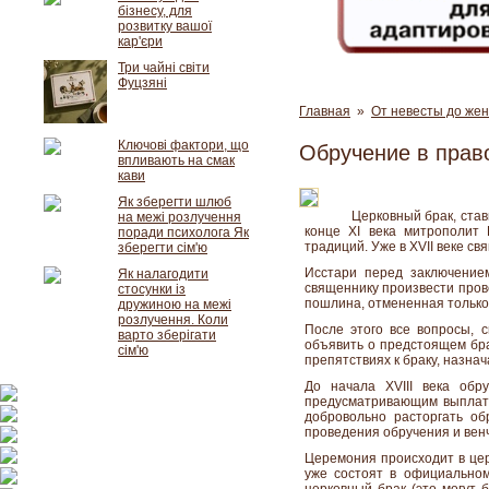
бізнесу, для
розвитку вашої
кар'єри
Три чайні світи
Фуцзяні
Главная
»
От невесты до же
Ключові фактори, що
Обручение в прав
впливають на смак
кави
Як зберегти шлюб
Церковный брак, став
на межі розлучення
конце XI века митрополит
поради психолога Як
традиций. Уже в XVII веке с
зберегти сім'ю
Исстари перед заключение
Як налагодити
священнику произвести прове
стосунки із
пошлина, отмененная только 
дружиною на межі
розлучення. Коли
После этого все вопросы, 
варто зберігати
объявить о предстоящем бра
сім'ю
препятствиях к браку, назна
До начала XVIII века обр
предусматривающим выплату 
добровольно расторгать о
проведения обручения и вен
Церемония происходит в цер
уже состоят в официальном