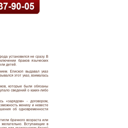
рода установился не сразу. В
ключении браков языческих
ели детей.
ием. Епископ выдавал указ
зывался этот указ, взималась
иков, которые были обязаны
упало сведений о каких-либо
сь «зарядом» - договором,
озможность жениху и невесте
ешения об одновременности
тигли брачного возраста или
о желательно. Вступающие в