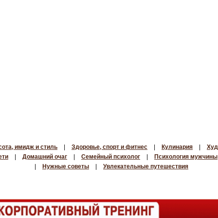
сота, имидж и стиль
|
Здоровье, спорт и фитнес
|
Кулинария
|
Худ
ети
|
Домашний очаг
|
Семейный психолог
|
Психология мужчины
|
Нужные советы
|
Увлекательные путешествия