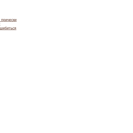
 прически
!
ошибиться