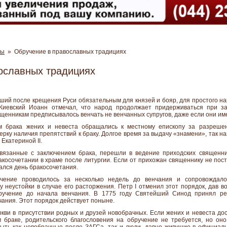
ны
» Обручение в православных традициях
ославных традициях
ший после крещения Руси обязательным для князей и бояр, для простого на
 Киевский Иоанн отмечал, что народ продолжает придерживаться при за
вященникам предписывалось венчать не венчанных супругов, даже если они им
м брака жених и невеста обращались к местному епископу за разрешен
рку наличия препятствий к браку. Долгое время за выдачу «знамени», так на
Екатериной II.
связанные с заключением брака, перешли в ведение приходских священн
косочетании в храме после литургии. Если от прихожан священнику не пост
чался день бракосочетания.
учение проводилось за несколько недель до венчания и сопровождало
неустойки в случае его расторжения. Петр I отменил этот порядок, дав в
бручение до начала венчания. В 1775 году Святейший Синод принял р
чания. Этот порядок действует поныне.
кви в присутствии родных и друзей новобрачных. Если жених и невеста дос
 браке, родительского благословения на обручение не требуется, но он