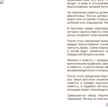
церковный брак (это могут 
входят в храм и останавлив
благословения, великой екте
На обручении невеста должна
фиолетовых. Платье должно б
вырез или оставляет открыт
шляпкой или покрывалом. Же
В притворе храма обручающи
алтаря и выноса Креста и Е
рясы) соединяет руки жениха
После этого священник трижд
каждое благословение осен
святость брака. Свечи покуп
а затем будут храниться с
прикрытой белым платком.
Жениха и невесту с зажженн
каноническим правилам, свя
и невесты, о ниспослании и
восхваляющие Бога и испраш
После этого священник бере
раз творя крестное знамени
невесты и трижды произнос
невесты, и надевает ей кол
кольцами может производить
Завершается обряд обруче
обручения. Вслед за этим н
П