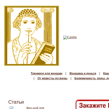
Тренинги для женщин
|
Женщина и деньги
|
Кра
|
От невесты до жены
|
Беременность, роды, д
Статьи
Фен-шуй для