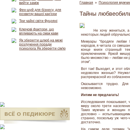
Главная
»
Психология мужчи
вийти заміж
Фен-шуй для бізнесу, для
Тайны любвеобил
розвитку вашої кар'єри
Три чайні світи Фуцзяні
Ключові фактори, що
Не хочу жениться, 
впливають на смак кави
некоторых людей обручально
Як зберегти шлюб на межі
Мемуары "бродяги любви К
розлучення поради
народов, я читала со смешан
психолога Як зберегти сім'ю
конце книги странный те
приключением. Яркой мишу
было множество – любви ни р
этом".
Вот так! Выходит, и этот о
недоволен жизнью? Неужел
распрекрасной из соблазнен
Оказывается трудно. Для 
невозможно.
Интим не предлагать!
Исследования показывают, ч
миру около трети населения
Таких мужчин и женщин п
дословно – испытывающими
странно, поскольку уж чего-
достаточно.
На самом деле термин "и