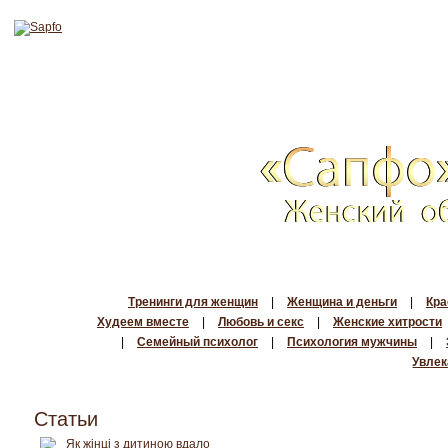
Тренинги для женщин
|
Женщина и деньги
|
Кра
Худеем вместе
|
Любовь и секс
|
Женские хитрости
|
Семейный психолог
|
Психология мужчины
|
Увлек
Статьи
Як жінці з дитиною вдало