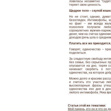
ловеласы незаметно "садят
теряет свою ценность.
Щедрое тело – скупой коше
Но не стоит, однако, дума
безогляден. Интимофобы, ка
но факт – им всегда жаль
психологи получили люб
сорокалетних мужчин-парижа
денег, чем на счетах одинок
доходов (речь шла о среднем 
Платить все же приходится..
Говорят, одиночество – при
поделиться.
За сладостную свободу инти
без семьи, без серьезных п
опускается на дно, теряя с
начинает скорбеть о по
одиночества, на которое доб
Можно долго и красиво расс
и считать это участью лю
высокопарные фразы утеша
одиночества изо дня в ден
любого интимофоба. Река врем
Статьи этой же тематики:
Мой парень, кто он и что он д