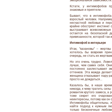
эмоциональной зависимости.
Кстати, у интимофобов пр
знакомые и приятели.
Бывает, что в интимофоба
взрослый человек. Наприме
несчастной любовью и пер
крайне обостряет инстинкт 
выстраивает всевозможные
остается на безопасной д
привязанности, которой так и
Интимофоб в интерьере
Итак, "казановы" – жертвы 
хотелось бы вовремя прин
очередь, не стать их жертвам
Но это очень трудно. Лов
лучше, чем самих себя. Они
постоянно захлестывают эм
оттенков. Эта жажда делает
женщина отказывает пару ра
просто не дождаться...
Казалось бы, в наше время
никогда, к чему тратить сил
романтик крутого замеса, а 
тоже секрет его очарова
неинтересны, потому как он 
Интимофобы общительны, ле
найти подход к нужным лю
только бесконечные любов