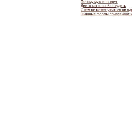
Почему мужчины врут
Диета как способ похудеть
С кем не может ужиться ни о
Пышные формы привлекают 