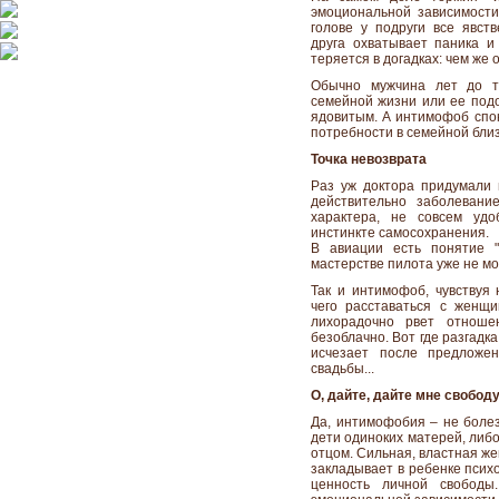
эмоциональной зависимости 
голове у подруги все явс
друга охватывает паника и
теряется в догадках: чем же 
Обычно мужчина лет до т
семейной жизни или ее подо
ядовитым. А интимофоб спок
потребности в семейной близ
Точка невозврата
Раз уж доктора придумали 
действительно заболевани
характера, не совсем уд
инстинкте самосохранения.
В авиации есть понятие "
мастерстве пилота уже не м
Так и интимофоб, чувствуя 
чего расставаться с женщ
лихорадочно рвет отношен
безоблачно. Вот где разгадк
исчезает после предложе
свадьбы...
О, дайте, дайте мне свободу
Да, интимофобия – не боле
дети одиноких матерей, либо
отцом. Сильная, властная жен
закладывает в ребенке псих
ценность личной свобод