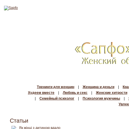
Тренинги для женщин
|
Женщина и деньги
|
Кра
Худеем вместе
|
Любовь и секс
|
Женские хитрости
|
Семейный психолог
|
Психология мужчины
|
Увлек
Статьи
Як жінці з дитиною вдало