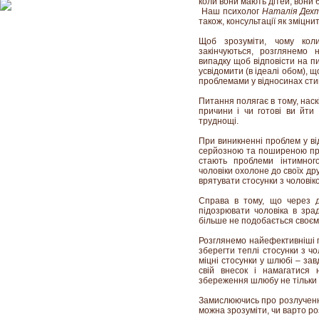
коли вони мають дітей, вони 
Наш психолог
Наталія Дех
також, консультації як зміцни
Щоб зрозуміти, чому кол
закінчуються, розглянемо
випадку щоб відповісти на 
усвідомити (в ідеалі обом), 
проблемами у відносинах стик
Питання полягає в тому, наскі
причини і чи готові ви йти
труднощі.
При виникненні проблем у ві
серйозною та поширеною про
стають проблеми інтимного
чоловіки охолоне до своїх др
врятувати стосунки з чоловік
Справа в тому, що через д
підозрювати чоловіка в зра
більше не подобається своєм
Розглянемо найефективніші п
зберегти теплі стосунки з 
міцні стосунки у шлюбі – за
свій внесок і намагатися н
збереження шлюбу не тільки н
Замислюючись про розлучення
можна зрозуміти, чи варто р