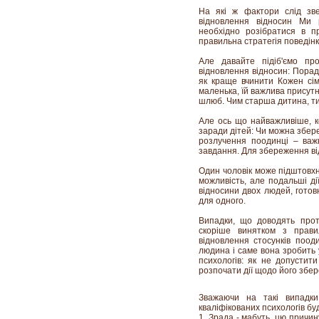
На які ж фактори слід зве
відновлення відносин Ми 
необхідно розібратися в п
правильна стратегія поведінк
Але давайте підіб'ємо пр
відновлення відносин: Порад
як краще вчинити Кожен сім
маленька, їй важлива присутн
шлюб. Чим старша дитина, ти
Але ось що найважливіше, к
заради дітей: Чи можна збер
розлучення поодинці – важк
завдання. Для збереження від
Один чоловік може підштовхн
можливість, але подальші д
відносини двох людей, готов
для одного.
Випадки, що доводять проти
скоріше винятком з прави
відновлення стосунків поод
людина і саме вона зробить 
психологів: як не допустит
розпочати дії щодо його збе
Зважаючи на такі випадки
кваліфікованих психологів бу
1. Зрада - мабуть, цю причи