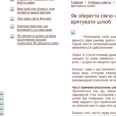
Главная
»
Нужные советы
» 
вийти заміж
врятувати шлюб
Фен-шуй для бізнесу, для
розвитку вашої кар'єри
Як зберегти сім'ю 
Три чайні світи Фуцзяні
врятувати шлюб
Ключові фактори, що
впливають на смак кави
Як зберегти шлюб на межі
Пов'язуючи себе уза
розлучення поради
вірності один одному, дають о
психолога Як зберегти сім'ю
Однак життя непередбачуван
виявляються здійсненними.
Згідно зі статистичними дан
перших 10 років сімейного 
різні, і ці дані не говорять п
Власне, саме з цієї причини г
якщо ваші стосунки переб
основні причини, через які 
рекомендації психологів, як з
Часті причини розлучень сі
Трапляється так, що через 
одруження стає поспішним 
шлюб був помилкою. Але в бі
який свідчить про серйозний
не уявляли життя один без о
Більше того, часто люди розл