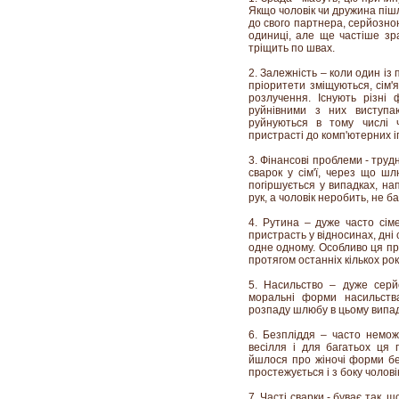
Якщо чоловік чи дружина піш
до свого партнера, серйозно
одиниці, але ще частіше зр
тріщить по швах.
2. Залежність – коли один із
пріоритети зміщуються, сім'
розлучення. Існують різні
руйнівними з них виступа
руйнуються в тому числі ч
пристрасті до комп'ютерних і
3. Фінансові проблеми - тру
сварок у сім'ї, через що ш
погіршується у випадках, н
рук, а чоловік неробить, не б
4. Рутина – дуже часто сім
пристрасть у відносинах, дн
одне одному. Особливо ця пр
протягом останніх кількох рок
5. Насильство – дуже серйо
моральні форми насильств
розпаду шлюбу в цьому випадк
6. Безпліддя – часто немож
весілля і для багатьох ця
йшлося про жіночі форми бе
простежується і з боку чоловік
7. Часті сварки - буває так,