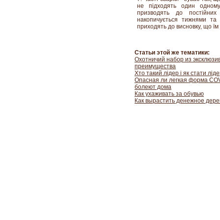
не підходять один одному
призводять до постійних
накопичується тижнями та м
приходять до висновку, що їм
Статьи этой же тематики:
Охотничий набор из эксклюзи
преимущества
Хто такий лідер і як стати лід
Опасная ли легкая форма COV
болеют дома
Как ухаживать за обувью
Как вырастить денежное дере