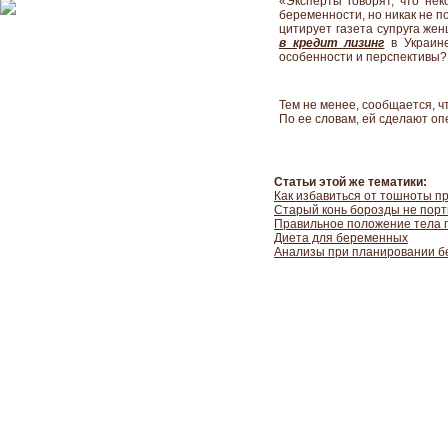
«Эксперты говорят, что не
беременности, но никак не п
цитирует газета супруга ж
в кредит лизинг
в Украин
особенности и перспективы?
Тем не менее, сообщается, 
По ее словам, ей сделают оп
Статьи этой же тематики:
Как избавиться от тошноты п
Старый конь борозды не порт
Правильное положение тела 
Диета для беременных
Анализы при планировании б