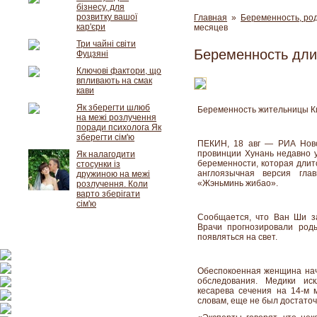
бізнесу, для
розвитку вашої
Главная
»
Беременность, род
кар'єри
месяцев
Три чайні світи
Беременность дли
Фуцзяні
Ключові фактори, що
впливають на смак
кави
Як зберегти шлюб
Беременность жительницы К
на межі розлучення
поради психолога Як
зберегти сім'ю
ПЕКИН, 18 авг — РИА Ново
провинции Хунань недавно у
Як налагодити
беременности, которая дли
стосунки із
англоязычная версия гла
дружиною на межі
«Жэньминь жибао».
розлучення. Коли
варто зберігати
сім'ю
Сообщается, что Ван Ши з
Врачи прогнозировали род
появляться на свет.
Обеспокоенная женщина нач
обследования. Медики ис
кесарева сечения на 14-м м
словам, еще не был достаточ