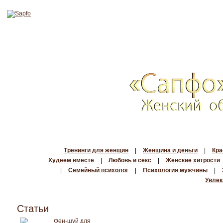
Тренинги для женщин
|
Женщина и деньги
|
Кра
Худеем вместе
|
Любовь и секс
|
Женские хитрости
|
Семейный психолог
|
Психология мужчины
|
Увлек
Статьи
Фен-шуй для