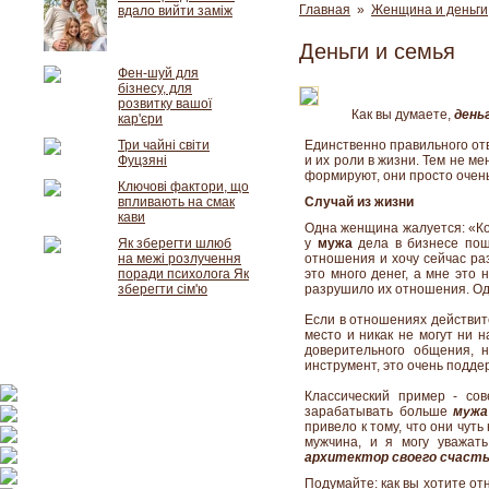
Главная
»
Женщина и деньги
вдало вийти заміж
Деньги и семья
Фен-шуй для
бізнесу, для
розвитку вашої
Как вы думаете,
день
кар'єри
Три чайні світи
Единственно правильного отв
Фуцзяні
и их роли в жизни. Тем не м
формируют, они просто очень
Ключові фактори, що
впливають на смак
Случай из жизни
кави
Одна женщина жалуется: «Ког
Як зберегти шлюб
у
мужа
дела в бизнесе пошл
на межі розлучення
отношения и хочу сейчас ра
поради психолога Як
это много денег, а мне это 
зберегти сім'ю
разрушило их отношения. Одн
Если в отношениях действит
место и никак не могут ни н
доверительного общения, 
инструмент, это очень подд
Классический пример - со
зарабатывать больше
мужа
привело к тому, что они чут
мужчина, и я могу уважат
архитектор своего счаст
Подумайте: как вы хотите от