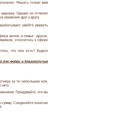
нозначно. Решать только вам
 карьера. Однако он отлично
 уважения друг к другу.
арабатывает, умейте уважать
фера жизни, а семья - другая,
уважали, относитесь к сфере
тесь, что они есть? Будьте
й для любви и благополучия
ртнеру за те небольшие или,
 него.
важением. Придумайте, что вы
ую сумму. Соединяйте понятие
й.