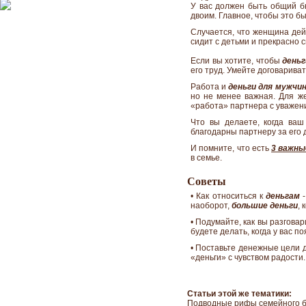
У вас должен быть общий бю
двоим. Главное, чтобы это б
Случается, что женщина дей
сидит с детьми и прекрасно 
Если вы хотите, чтобы
деньг
его труд. Умейте договарива
Работа и
деньги для мужчи
но не менее важная. Для же
«работа» партнера с уважен
Что вы делаете, когда ва
благодарны партнеру за его 
И помните, что есть
3 важны
в семье.
Советы
• Как относиться к
деньгам
-
наоборот,
большие деньги
,
• Подумайте, как вы разгова
будете делать, когда у вас п
• Поставьте денежные цели
«деньги» с чувством радости.
Статьи этой же тематики:
Подводные рифы семейного 