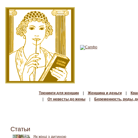
Тренинги для женщин
|
Женщина и деньги
|
Кра
|
От невесты до жены
|
Беременность, роды, д
Статьи
Як жінці з дитиною