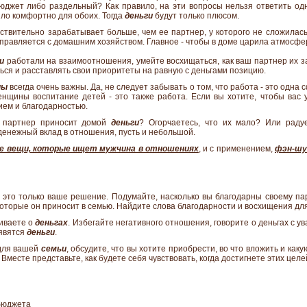
джет либо раздельный? Как правило, на эти вопросы нельзя ответить од
ыло комфортно для обоих. Тогда
деньги
будут только плюсом.
ствительно зарабатывает больше, чем ее партнер, у которого не сложилась
справляется с домашним хозяйством. Главное - чтобы в доме царила атмосфера
и
работали на взаимоотношения, умейте восхищаться, как ваш партнер их з
ться и расставлять свои приоритеты на равную с деньгами позицию.
ны
всегда очень важны. Да, не следует забывать о том, что работа - это одна с
нщины воспитание детей - это также работа. Если вы хотите, чтобы вас 
ием и благодарностью.
ш партнер приносит домой
деньги
? Огорчаетесь, что их мало? Или радуе
денежный вклад в отношения, пусть и небольшой.
е вещи, которые ищет мужчина в отношениях
, и с применением,
фэн-шу
 это только ваше решение. Подумайте, насколько вы благодарны своему па
 которые он приносит в семью. Найдите слова благодарности и восхищения для
риваете о
деньгах
. Избегайте негативного отношения, говорите о деньгах с у
оявятся
деньги
.
 для вашей
семьи
, обсудите, что вы хотите приобрести, во что вложить и как
 Вместе представьте, как будете себя чувствовать, когда достигнете этих целе
бюджета