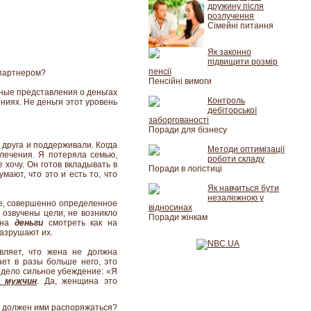
дружину після
розлучення
Сімейні питання
Як законно
підвищити розмір
пенсії
 партнером?
Пенсійні вимоги
зные представления о деньгах
Контроль
ниях. Не деньги этот уровень
дебіторської
заборгованості
Поради для бізнесу
 друга и поддерживали. Когда
Методи оптимізації
влечения. Я потеряла семью,
роботи складу
 хочу. Он готов вкладывать в
Поради в логістиці
мают, что это и есть то, что
Як навчиться бути
незалежною у
ое, совершенно определенное
відносинах
о озвучены цели, не возникло
Поради жінкам
и на
деньги
смотреть как на
разрушают их.
вляет, что жена не должна
ет в разы больше него, это
сидело сильное убеждение: «Я
я мужчин
. Да, женщина это
то должен ими распоряжаться?