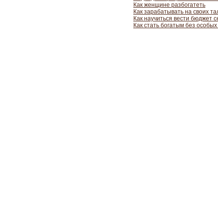
Как женщине разбогатеть
Как зарабатывать на своих та
Как научиться вести бюджет 
Как стать богатым без особых