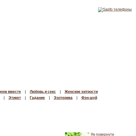
еем вместе
|
Любовь и секс
|
Женские хитрости
|
Этикет
|
Гадание
|
Эзотерика
|
Фэн-шуй
Як повернути