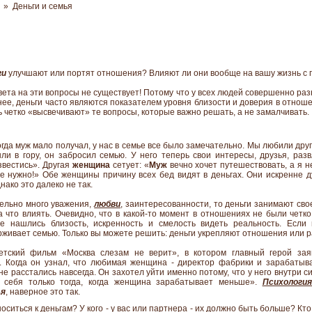
» Деньги и семья
ги
улучшают или портят отношения? Влияют ли они вообще на вашу жизнь с
ета на эти вопросы не существует! Потому что у всех людей совершенно ра
енее, деньги часто являются показателем уровня близости и доверия в отноше
 четко «высвечивают» те вопросы, которые важно решать, а не замалчивать.
да муж мало получал, у нас в семье все было замечательно. Мы любили друг
и в гору, он забросил семью. У него теперь свои интересы, друзья, раз
звестись». Другая
женщина
сетует: «
Муж
вечно хочет путешествовать, а я не
не нужно!» Обе женщины причину всех бед видят в деньгах. Они искренне ду
ако это далеко не так.
ельно много уважения,
любви
, заинтересованности, то деньги занимают св
а что влиять. Очевидно, что в какой-то момент в отношениях не были четк
не нашлись близость, искренность и смелость видеть реальность. Есл
ерживает семью. Только вы можете решить: деньги укрепляют отношения или 
ветский фильм «Москва слезам не верит», в котором главный герой зая
. Когда он узнал, что любимая женщина - директор фабрики и зарабатыва
ь не расстались навсегда. Он захотел уйти именно потому, что у него внутри 
ь себя только тогда, когда женщина зарабатывает меньше».
Психологи
ья
, наверное это так.
носиться к деньгам? У кого - у вас или партнера - их должно быть больше? К