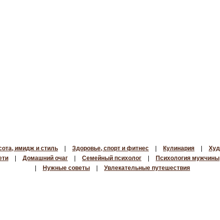
сота, имидж и стиль
|
Здоровье, спорт и фитнес
|
Кулинария
|
Худ
ети
|
Домашний очаг
|
Семейный психолог
|
Психология мужчины
|
Нужные советы
|
Увлекательные путешествия