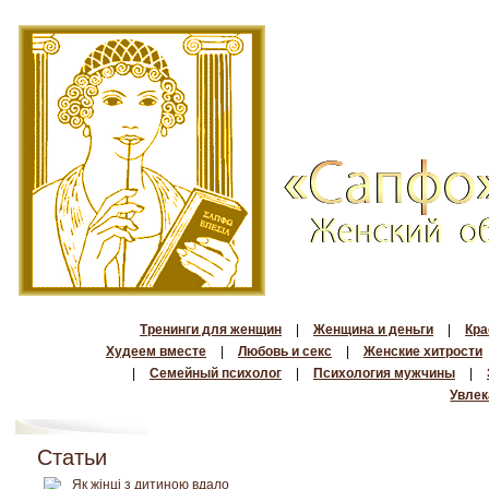
Тренинги для женщин
|
Женщина и деньги
|
Кра
Худеем вместе
|
Любовь и секс
|
Женские хитрости
|
Семейный психолог
|
Психология мужчины
|
Увлек
Статьи
Як жінці з дитиною вдало