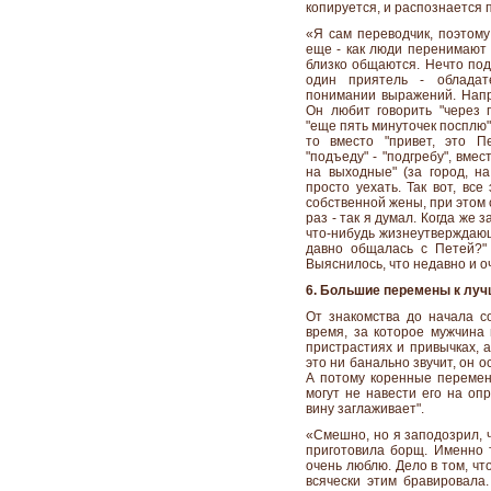
копируется, и распознается 
«Я сам переводчик, поэтому
еще - как люди перенимают д
близко общаются. Нечто под
один приятель - облада
понимании выражений. Напр
Он любит говорить "через п
"еще пять минуточек посплю",
то вместо "привет, это Пе
"подъеду" - "подгребу", вмес
на выходные" (за город, на
просто уехать. Так вот, вс
собственной жены, при этом
раз - так я думал. Когда же
что-нибудь жизнеутверждающ
давно общалась с Петей?"
Выяснилось, что недавно и о
6. Большие перемены к луч
От знакомства до начала с
время, за которое мужчина 
пристрастиях и привычках, а
это ни банально звучит, он о
А потому коренные перемен
могут не навести его на оп
вину заглаживает".
«Смешно, но я заподозрил, ч
приготовила борщ. Именно т
очень люблю. Дело в том, чт
всячески этим бравировала.