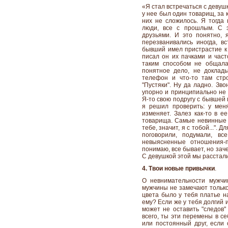
«Я стал встречаться с девуш
у нее был один товарищ, за 
них не сложилось. Я тогда
люди, все с прошлым. С 
друзьями. И это понятно,
перезванивались иногда, в
бывший имел пристрастие к 
писал он их пачками и част
таким способом не общала
понятное дело, не доклад
телефон и что-то там стро
"Пустяки". Ну да ладно. Зв
упорно и принципиально не 
Я-то свою подругу с бывшей 
я решил проверить: у мен
изменяет. Залез как-то в е
товарища. Самые невинные бы
тебе, значит, я с тобой...". 
поговорили, подумали, вс
невыясненные отношения-
понимаю, все бывает, но зач
С девушкой этой мы расстали
4. Твои новые привычки
.
О невнимательности мужчи
мужчины не замечают только 
цвета было у тебя платье н
ему? Если же у тебя долгий 
может не оставить "следов"
всего, ты эти перемены в с
или постоянный друг, если 