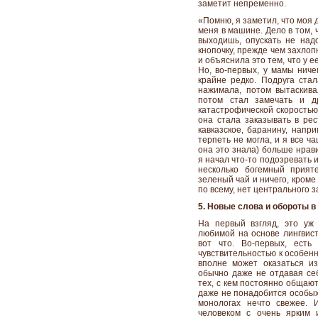
заметит непременно.
«Помню, я заметил, что моя 
меня в машине. Дело в том, 
выходишь, опускать не над
кнопочку, прежде чем захлоп
и объяснила это тем, что у 
Но, во-первых, у мамы ниче
крайне редко. Подруга стал
нажимала, потом вытаскива
потом стал замечать и д
катастрофической скоростью
она стала заказывать в рес
кавказское, баранину, напр
терпеть не могла, и я все ч
она это знала) больше нрави
я начал что-то подозревать 
несколько богемный прият
зеленый чай и ничего, кроме 
по всему, нет центрального з
5. Новые слова и обороты в
На первый взгляд, это уж 
любимой на основе лингвист
вот что. Во-первых, есть
чувствительностью к особенн
вполне может оказаться из
обычно даже не отдавая себ
тех, с кем постоянно общают
даже не понадобится особых 
монологах нечто свежее. 
человеком с очень ярким 