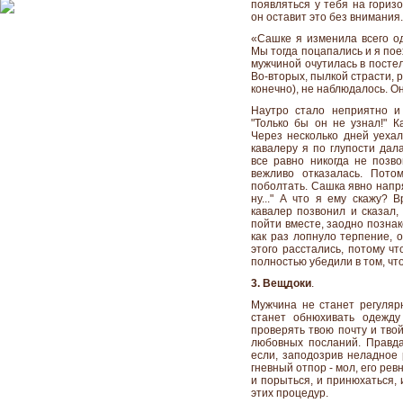
появляться у тебя на гориз
он оставит это без внимания.
«Сашке я изменила всего од
Мы тогда поцапались и я по
мужчиной очутилась в постели
Во-вторых, пылкой страсти, р
конечно), не наблюдалось. О
Наутро стало неприятно и
"Только бы он не узнал!" К
Через несколько дней уехал
кавалеру я по глупости дал
все равно никогда не позво
вежливо отказалась. Пото
поболтать. Сашка явно напря
ну..." А что я ему скажу? 
кавалер позвонил и сказал,
пойти вместе, заодно познак
как раз лопнуло терпение, 
этого расстались, потому ч
полностью убедили в том, что 
3. Вещдоки
.
Мужчина не станет регулярн
станет обнюхивать одежду
проверять твою почту и тво
любовных посланий. Правда
если, заподозрив неладное 
гневный отпор - мол, его ре
и порыться, и принюхаться, 
этих процедур.