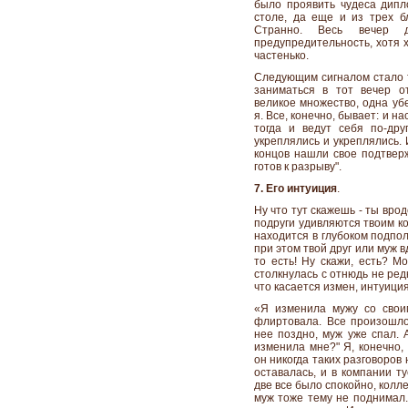
было проявить чудеса дипло
столе, да еще и из трех б
Странно. Весь вечер
предупредительность, хотя х
частенько.
Следующим сигналом стало т
заниматься в тот вечер о
великое множество, одна убе
я. Все, конечно, бывает: и на
тогда и ведут себя по-дру
укреплялись и укреплялись. И
концов нашли свое подтвер
готов к разрыву".
7. Его интуиция
.
Ну что тут скажешь - ты вро
подруги удивляются твоим к
находится в глубоком подпо
при этом твой друг или муж в
то есть! Ну скажи, есть? Мо
столкнулась с отнюдь не ред
что касается измен, интуици
«Я изменила мужу со своим
флиртовала. Все произошло
нее поздно, муж уже спал. А
изменила мне?" Я, конечно,
он никогда таких разговоров 
оставалась, и в компании т
две все было спокойно, колл
муж тоже тему не поднимал.