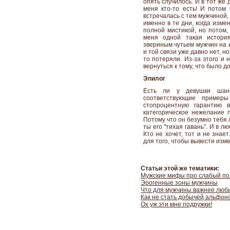
опять случилось. И в тот же 
меня кто-то есть! И потом 
встречалась с тем мужчиной,
именно в те дни, когда изме
полной мистикой, но потом, 
меня одной такая история
звериным чутьем мужчин на и
и той связи уже давно нет, 
то потеряли. Из-за этого и 
вернуться к тому, что было д
Эпилог
Есть ли у девушки шан
соответствующие пример
стопроцентную гарантию 
категорическое нежелание п
Потому что он безумно тебя 
ты его "тихая гавань". И в лю
Кто не хочет, тот и не знае
для того, чтобы вывести изме
Статьи этой же тематики:
Мужские мифы про слабый по
Эрогенные зоны мужчины
Что для мужчины важнее лю
Как не стать добычей альфон
Ох уж эти мне подружки!