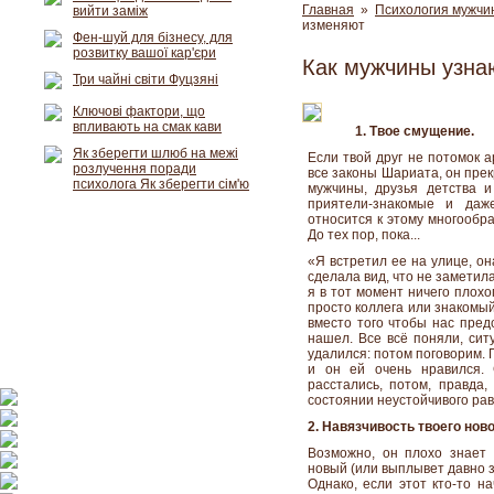
Главная
»
Психология мужчи
вийти заміж
изменяют
Фен-шуй для бізнесу, для
розвитку вашої кар'єри
Как мужчины узнаю
Три чайні світи Фуцзяні
Ключові фактори, що
впливають на смак кави
1. Твое смущение.
Як зберегти шлюб на межі
Если твой друг не потомок 
розлучення поради
все законы Шариата, он прек
психолога Як зберегти сім'ю
мужчины, друзья детства и 
приятели-знакомые и даж
относится к этому многообра
До тех пор, пока...
«Я встретил ее на улице, он
сделала вид, что не заметил
я в тот момент ничего плохо
просто коллега или знакомый
вместо того чтобы нас пред
нашел. Все всё поняли, сит
удалился: потом поговорим. 
и он ей очень нравился.
расстались, потом, правда,
состоянии неустойчивого рав
2. Навязчивость твоего нов
Возможно, он плохо знает 
новый (или выплывет давно з
Однако, если этот кто-то н