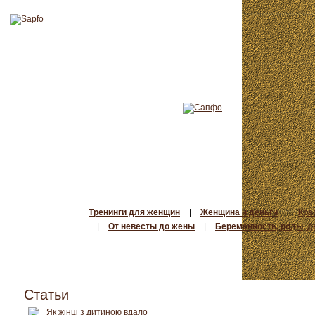
Тренинги для женщин
|
Женщина и деньги
|
Кра
|
От невесты до жены
|
Беременность, роды, д
Статьи
Як жінці з дитиною вдало