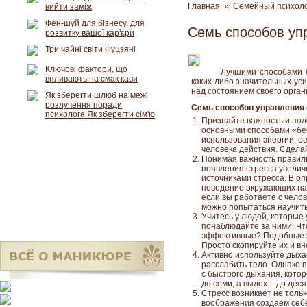
Главная
»
Семейный психол
вийти заміж
Фен-шуй для бізнесу, для
Семь способов уп
розвитку вашої кар'єри
Три чайні світи Фуцзяні
Ключові фактори, що
Лучшими способами б
впливають на смак кави
каких-либо значительных ус
над состоянием своего орга
Як зберегти шлюб на межі
розлучення поради
Семь способов управления 
психолога Як зберегти сім'ю
Признайте важность и пол
основными способами «бей
использования энергии, ее
человека действия. Сделай
Понимая важность правил
появления стресса увелич
источниками стресса. В о
поведение окружающих нас
если вы работаете с чело
можно попытаться научить
Учитесь у людей, которые
понаблюдайте за ними. Чт
эффективные? Подобные э
Просто скопируйте их и вн
Активно используйте дыха
расслабить тело. Однако в
с быстрого дыхания, котор
до семи, а выдох – до дес
Стресс возникает не тольк
воображения создаем себе