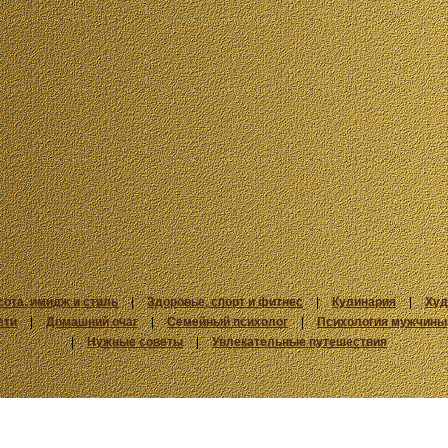
сота, имидж и стиль
|
Здоровье, спорт и фитнес
|
Кулинария
|
Худ
ети
|
Домашний очаг
|
Семейный психолог
|
Психология мужчины
|
Нужные советы
|
Увлекательные путешествия