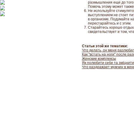
размышления еще до того,
Помочь этому может также
Не используйте стимулято
выступлением не стоит пи
в организме. Подумайте 
перестарайтесь и с этим.
Старайтесь хорошо отдыха
свидетельствует и том, ч
Статьи этой же тематики:
Что делать, он меня разлюби
Как "встать на ноги" после ра
Женские комплексы
Як полюбити себе та зміцнити
Что раздражает мужчин в же