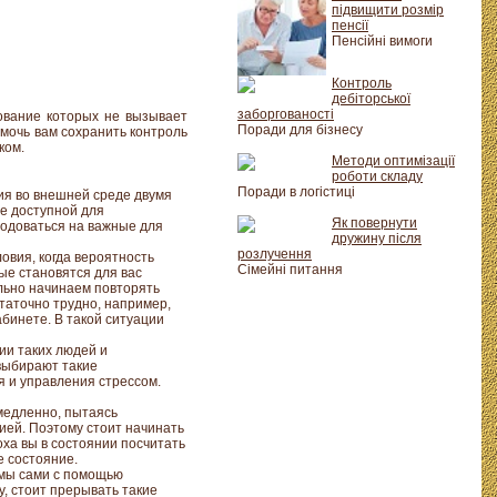
підвищити розмір
пенсії
Пенсійні вимоги
Контроль
дебіторської
заборгованості
ование которых не вызывает
Поради для бізнесу
омочь вам сохранить контроль
ком.
Методи оптимізації
роботи складу
Поради в логістиці
ия во внешней среде двумя
ие доступной для
Як повернути
ходоваться на важные для
дружину після
розлучення
ловия, когда вероятность
Сімейні питання
ые становятся для вас
ольно начинаем повторять
таточно трудно, например,
бинете. В такой ситуации
ии таких людей и
 выбирают такие
 и управления стрессом.
медленно, пытаясь
гией. Поэтому стоит начинать
оха вы в состоянии посчитать
е состояние.
х мы сами с помощью
, стоит прерывать такие