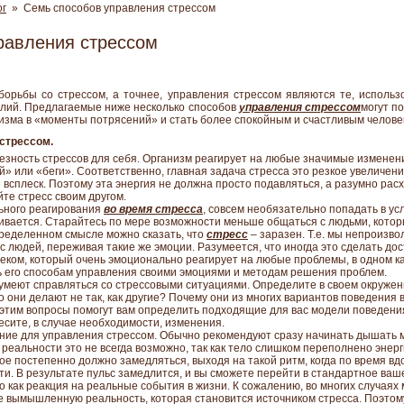
ог
» Семь способов управления стрессом
равления стрессом
орьбы со стрессом, а точнее, управления стрессом являются те, использ
илий. Предлагаемые ниже несколько способов
управления стрессом
могут п
низма в «моменты потрясений» и стать более спокойным и счастливым челове
стрессом.
езность стрессов для себя. Организм реагирует на любые значимые изменен
» или «беги». Соответственно, главная задача стресса это резкое увеличен
 всплеск. Поэтому эта энергия не должна просто подавляться, а разумно рас
те стресс своим другом.
ьного реагирования
во время стресса
, совсем необязательно попадать в ус
ивается. Старайтесь по мере возможности меньше общаться с людьми, котор
пределенном смысле можно сказать, что
стресс
– заразен. Т.е. мы непроизв
 людей, переживая такие же эмоции. Разумеется, что иногда это сделать дос
веком, который очень эмоционально реагирует на любые проблемы, в одном ка
 его способам управления своими эмоциями и методам решения проблем.
 умеют справляться со стрессовыми ситуациями. Определите в своем окружен
о они делают не так, как другие? Почему они из многих вариантов поведения
тим вопросы помогут вам определить подходящие для вас модели поведения
есите, в случае необходимости, изменения.
ние для управления стрессом. Обычно рекомендуют сразу начинать дышать 
 реальности это не всегда возможно, так как тело слишком переполнено энер
ое постепенно должно замедляться, выходя на такой ритм, когда по время вд
яти. В результате пульс замедлится, и вы сможете перейти в стандартное ваш
о как реакция на реальные события в жизни. К сожалению, во многих случая
 вымышленную реальность, которая становится источником стресса. Поэтому