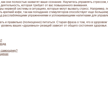
 как они полностью захватят ваше сознание. Научитесь управлять стрессом, 
 деятельность, которая требует от вас повышенного внимания.
ры нервной системы в ситуациях, которые могут вызвать стресс. Например, 
ть крепкий кофе, так как попадание стимуляторов способствует еще больше
над расслабляющими упражнениями и успокаивающими напитками для управле
ть и правильно (полноценно) питаться. Старая фраза о том, что в здоровом 
то уровень ваших «душевных» реакций зависит от общего состояния здоровья.
л?
звода
 самооцінку?
нщинах