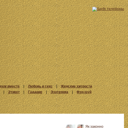
еем вместе
|
Любовь и секс
|
Женские хитрости
|
Этикет
|
Гадание
|
Эзотерика
|
Фэн-шуй
Як законно