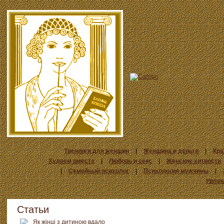
Тренинги для женщин
|
Женщина и деньги
|
Кра
Худеем вместе
|
Любовь и секс
|
Женские хитрости
|
Семейный психолог
|
Психология мужчины
|
Увлек
Статьи
Як жінці з дитиною вдало