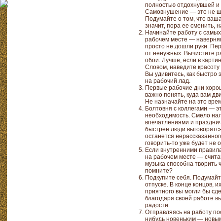
полностью отдохнувшей и б
Самовнушение — это не шу
Подумайте о том, что ваша
значит, пора ее сменить, н
Начинайте работу с самых
рабочем месте — наверняк
просто не дошли руки. Пе
от ненужных. Вычистите р
обои. Лучше, если в карти
Словом, наведите красоту 
Вы удивитесь, как быстро 
на рабочий лад.
Первые рабочие дни хоро
важно понять, куда вам дв
Не назначайте на это врем
Болтовня с коллегами — э
необходимость. Смело нал
впечатлениями и празднич
быстрее люди выговорятся
останется нерассказанного
говорить-то уже будет не о
Если внутренними правил
на рабочем месте — счита
музыка способна творить 
помните?
Подкупите себя. Подумайт
отпуске. В конце концов, и
приятного вы могли бы сде
благодаря своей работе в
радости.
Отправляясь на работу пос
нибудь новеньким — новым