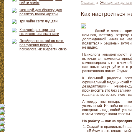
Главная
»
Женщина и деньги
вийти заміж
Фен-шуй для бізнесу, для
Как настроиться н
розвитку вашої кар'єри
Три чайні світи Фуцзяні
Ключові фактори, що
Давайте честно при
впливають на смак кави
немного, поэтому встречу
долгожданной никак не на
Як зберегти шлюб на межі
появиться и бешеный энтузиа
розлучення поради
не видно.
психолога Як зберегти сім'ю
Психологи комментируют э
включается компенсаторн
компенсировать то, в чем о
настолько могут уйти в от
равнозначно ломке. Отдых — э
К большой радости всех
официальный медицинский т
дезадаптации». Рекомен
произносить это без запинки
года начальство застукает в
А между тем, январь — ме
увольнений. И чтобы не попа
совершить над собой усили
в этом помогут наши советы.
На работу — как на праздни
Создайте правильный настр
«Я буду спать сладко, мой