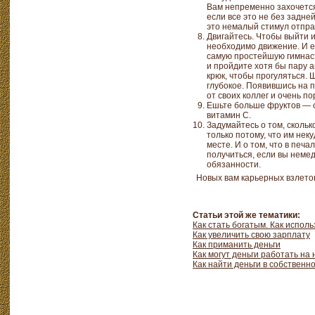
Вам непременно захочется
если все это не без задне
это немалый стимул отправ
Двигайтесь. Чтобы выйти 
необходимо движение. И е
самую простейшую гимнаст
и пройдите хотя бы пару 
крюк, чтобы прогуляться.
глубокое. Появившись на 
от своих коллег и очень п
Ешьте больше фруктов — о
витамин С.
Задумайтесь о том, скольк
только потому, что им нек
месте. И о том, что в печа
получиться, если вы неме
обязанности.
Новых вам карьерных взлетов
Статьи этой же тематики:
Как стать богатым. Как испол
Как увеличить свою зарплату
Как приманить деньги
Как могут деньги работать на 
Как найти деньги в собственн