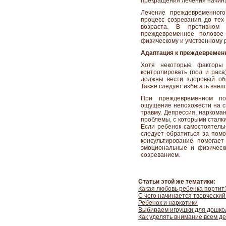
прекращения лечения начина
Лечение преждевременного
процесс созревания до тех 
возраста. В противном 
преждевременное половое
физическому и умственному 
Адаптация к преждевремен
Хотя некоторые факторы 
контролировать (пол и раса
должны вести здоровый об
Также следует избегать внеш
При преждевременном по
ощущение непохожести на св
травму. Депрессия, наркома
проблемы, с которыми сталк
Если ребенок самостоятельн
следует обратиться за помо
консультирование помогае
эмоциональные и физическ
созреванием.
Статьи этой же тематики:
Какая любовь ребенка портит
С чего начинается творческий
Ребенок и наркотики
Выбираем игрушки для дошко
Как уделять внимание всем де