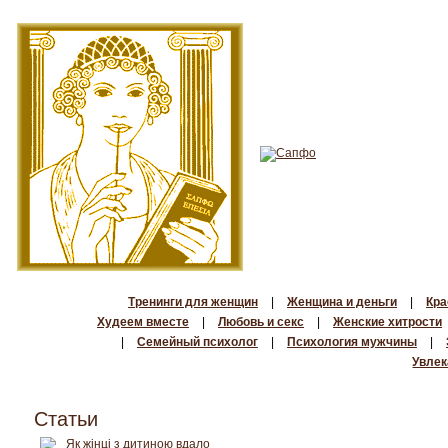
Тренинги для женщин
|
Женщина и деньги
|
Кра
Худеем вместе
|
Любовь и секс
|
Женские хитрости
|
Семейный психолог
|
Психология мужчины
|
Увлек
Статьи
Як жінці з дитиною вдало