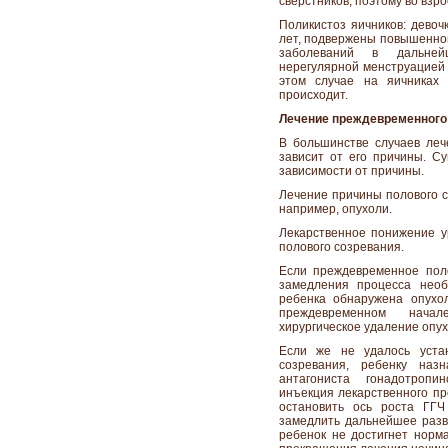
сверстников, поэтому во взр
Поликистоз яичников: девоч
лет, подвержены повышенном
заболеваний в дальней
нерегулярной менструацией
этом случае на яичниках 
происходит.
Лечение преждевременного
В большинстве случаев леч
зависит от его причины. С
зависимости от причины.
Лечение причины полового с
например, опухоли.
Лекарственное понижение у
полового созревания.
Если преждевременное пол
замедления процесса необ
ребенка обнаружена опухо
преждевременном начал
хирургическое удаление опух
Если же не удалось устан
созревания, ребенку наз
антагониста гонадотроп
инъекция лекарственного пр
остановить ось роста ГГЧ
замедлить дальнейшее разви
ребенок не достигнет норма