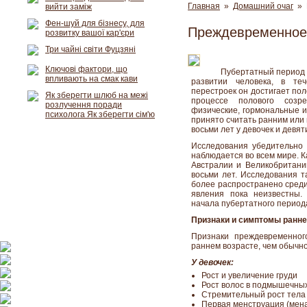
Главная
»
Домашний очаг
» 
вийти заміж
Фен-шуй для бізнесу, для
Преждевременное
розвитку вашої кар'єри
Три чайні світи Фуцзяні
Ключові фактори, що
Пубертатный период (о
впливають на смак кави
развитии человека, в теч
перестроек он достигает пол
Як зберегти шлюб на межі
процессе полового созр
розлучення поради
физические, гормональные и
психолога Як зберегти сім'ю
принято считать ранним или
восьми лет у девочек и девят
Исследования убедительно 
наблюдается во всем мире. К
Австралии и Великобритани
восьми лет. Исследования т
более распространено среди
явления пока неизвестны.
начала пубертатного периода
Признаки и симптомы ранне
Признаки преждевременног
раннем возрасте, чем обычн
У девочек:
Рост и увеличение груди
Рост волос в подмышечных
Стремительный рост тела
Первая менструация (мен