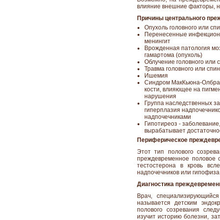
влияние внешние факторы, н
Причины центрального пре
Опухоль головного или спи
Перенесенные инфекционн
менингит
Врожденная патология моз
гамартома (опухоль)
Облучение головного или 
Травма головного или спин
Ишемия
Синдром МакКьюна-Олбрай
кости, влияющее на пигм
нарушения
Группа наследственных за
гиперплазия надпочечнико
надпочечниками
Гипотиреоз - заболевание
вырабатывает достаточное
Периферическое преждевре
Этот тип полового созрев
преждевременное половое с
тестостерона в кровь всл
надпочечников или гипофиза
Диагностика преждевременн
Врач, специализирующийся
называется детским эндок
полового созревания следу
изучит историю болезни, за