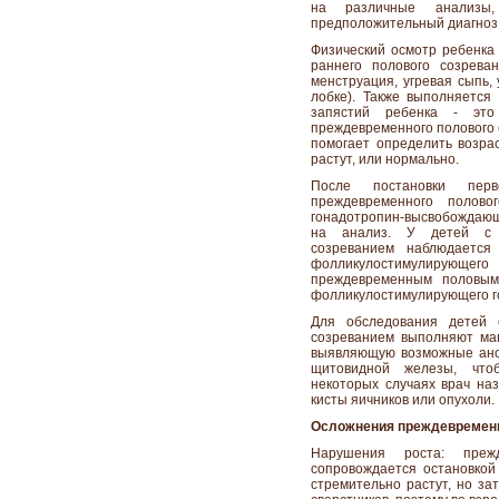
на различные анализы,
предположительный диагноз
Физический осмотр ребенка
раннего полового созреван
менструация, угревая сыпь,
лобке). Также выполняется
запястий ребенка - это
преждевременного полового 
помогает определить возрас
растут, или нормально.
После постановки перв
преждевременного полово
гонадотропин-высвобождающе
на анализ. У детей с 
созреванием наблюдаетс
фолликулостимулирующег
преждевременным половым
фолликулостимулирующего го
Для обследования детей
созреванием выполняют маг
выявляющую возможные ано
щитовидной железы, что
некоторых случаях врач на
кисты яичников или опухоли.
Осложнения
преждевремен
Нарушения роста: преж
сопровождается остановкой
стремительно растут, но за