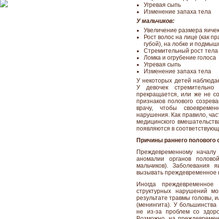
Угревая сыпь
Изменение запаха тела
У мальчиков:
Увеличение размера яиче
Рост волос на лице (как п
губой), на лобке и подмы
Стремительный рост тела
Ломка и огрубение голоса
Угревая сыпь
Изменение запаха тела
У некоторых детей наблюдае
У девочек стремительно 
прекращается, или же не с
признаков полового созрева
врачу, чтобы своевреме
нарушения. Как правило, ча
медицинского вмешательства
появляются в соответствующ
Причины раннего полового 
Преждевременному началу 
аномалии органов полово
мальчиков). Заболевания 
вызывать преждевременное 
Иногда преждевременное 
структурных нарушений мо
результате травмы головы, 
(менингита). У большинства
не из-за проблем со здор
Возможно, на преждевремен