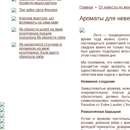
розвитку вашої кар'єри
Главная
»
От невесты до же
Три чайні світи Фуцзяні
Ароматы для нев
Ключові фактори, що
впливають на смак кави
Як зберегти шлюб на межі
розлучення поради
Лето — традиционно
психолога Як зберегти сім'ю
время года можно гулять
наслаждаться романтикой те
Як налагодити стосунки із
свадьбе важно не только по
дружиною на межі
был удачно подобран) впос
розлучення. Коли варто
этом счастливом дне.
зберігати сім'ю
Мы понимаем, что невестам 
расцветок надо выбрать 
единственный аромат. Но 
облегчим вам задачу с выбор
Невинное создание
Замысловатые кружева, неж
очаровательное платье 
обязательно должно быт
символизировал невинность
Paradise от Estee Lauder, L'Ins
Романтичная барышня
Атлас и кружево пастельн
розами, длинная юбка с кри
молодой принцессы, дождавш