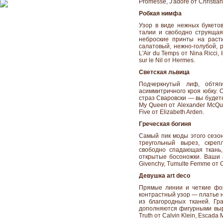
Promesse, J'adore от Christia
Робкая нимфа
Узор в виде нежных букето
талии и свободно струящая
неброские принты на раст
салатовый, нежно-голубой, 
L'Air du Temps от Nina Ricci,
sur le Nil от Hermes.
Светская львица
Подчеркнутый лиф, обтяг
асиммитричного кроя юбку. 
страз Сваровски — вы будет
My Queen от Alexander McQuee
Five от Elizabeth Arden.
Греческая богиня
Самый пик моды этого сезон
треугольный вырез, скре
свободно спадающая ткань
открытые босоножки. Ваши ар
Givenchy, Tumulte Femme от Ch
Девушка art deco
Прямые линии и четкие фор
контрастный узор — платье 
из благородных тканей. Гр
дополняются фигурными выр
Truth от Calvin Klein, Escad