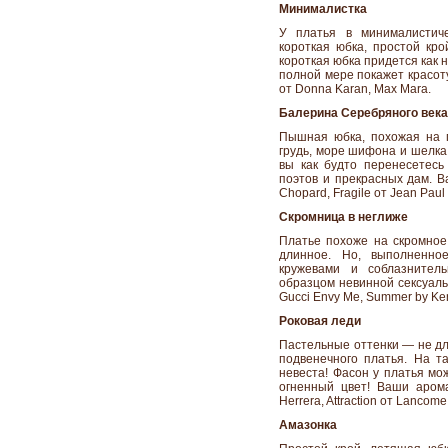
Минималистка
У платья в минималистиче
короткая юбка, простой кро
короткая юбка придется как не
полной мере покажет красоту
от Donna Karan, Max Mara.
Балерина Серебряного века
Пышная юбка, похожая на п
грудь, море шифона и шелка
вы как будто перенесетесь
поэтов и прекрасных дам. Ваш
Chopard, Fragile от Jean Paul 
Скромница в неглиже
Платье похоже на скромное
длинное. Но, выполненно
кружевами и соблазнител
образцом невинной сексуаль
Gucci Envy Me, Summer by Kenz
Роковая леди
Пастельные оттенки — не дл
подвенечного платья. На т
невеста! Фасон у платья мо
огненный цвет! Ваши аромат
Herrera, Attraction от Lancome,
Амазонка