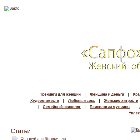
Тренинги для женщин
|
Женщина и деньги
|
Кра
Худеем вместе
|
Любовь и секс
|
Женские хитрости
|
Семейный психолог
|
Психология мужчины
|
Увлек
Статьи
Фен-шуй для бізнесу, для