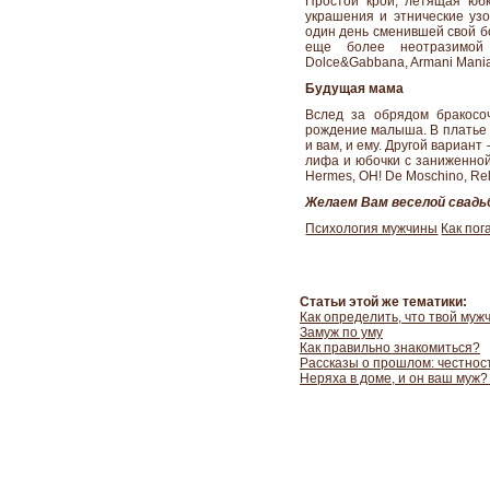
Простой крой, летящая юбк
украшения и этнические уз
один день сменившей свой б
еще более неотразимой
Dolce&Gabbana, Armani Mania
Будущая мама
Вслед за обрядом бракосо
рождение малыша. В платье 
и вам, и ему. Другой вариан
лифа и юбочки с заниженной 
Hermes, OH! De Moschino, Rel
Желаем Вам веселой свадь
Психология мужчины
Как пог
Статьи этой же тематики:
Как определить, что твой муж
Замуж по уму
Как правильно знакомиться?
Рассказы о прошлом: честност
Неряха в доме, и он ваш муж