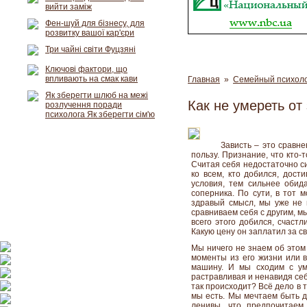
вийти заміж
Фен-шуй для бізнесу, для
розвитку вашої кар'єри
Три чайні світи Фуцзяні
Ключові фактори, що
впливають на смак кави
Главная
»
Семейный психол
Як зберегти шлюб на межі
Как не умереть от
розлучення поради
психолога Як зберегти сім'ю
Зависть – это сравне
пользу. Признание, что кто-
Считая себя недостаточно с
ко всем, кто добился, дост
условия, тем сильнее обид
соперника. По сути, в тот 
здравый смысл, мы уже не 
сравниваем себя с другим, м
всего этого добился, счастл
Какую цену он заплатил за с
Мы ничего не знаем об этом
моменты из его жизни или в
машину. И мы сходим с ум
растравливая и ненавидя себя
так происходит? Всё дело в т
мы есть. Мы мечтаем быть др
ленивы, что предпочитаем