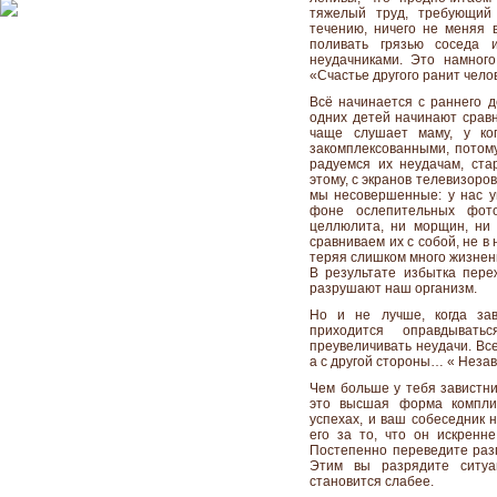
тяжелый труд, требующий 
течению, ничего не меняя в
поливать грязью соседа 
неудачниками. Это намного
«Счастье другого ранит чело
Всё начинается с раннего де
одних детей начинают сравни
чаще слушает маму, у ко
закомплексованными, потому
радуемся их неудачам, ста
этому, с экранов телевизоро
мы несовершенные: у нас уг
фоне ослепительных фот
целлюлита, ни морщин, ни 
сравниваем их с собой, не в
теряя слишком много жизненн
В результате избытка пере
разрушают наш организм.
Но и не лучше, когда за
приходится оправдывать
преувеличивать неудачи. Вс
а с другой стороны… « Незави
Чем больше у тебя завистни
это высшая форма комплим
успехах, и ваш собеседник н
его за то, что он искренне
Постепенно переведите разг
Этим вы разрядите ситуа
становится слабее.