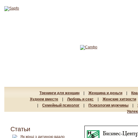
Тренинги для женщин
|
Женщина и деньги
|
Кра
Худеем вместе
|
Любовь и секс
|
Женские хитрости
|
Семейный психолог
|
Психология мужчины
|
Увлек
Статьи
Як жінці з дитиною вдало