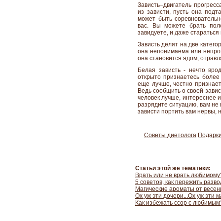
Зависть–двигатель прогресс
из зависти, пусть она подт
может быть соревновательн
вас. Вы можете брать пол
завидуете, и даже стараться 
Зависть делят на две категор
она непонимаема или непро
она становится ядом, отрав
Белая зависть - нечто вро
открыто признаетесь более 
еще лучше, честно признаете
Ведь сообщить о своей завист
человек лучше, интереснее и
разрядите ситуацию, вам не 
зависти портить вам нервы,
Советы диетолога
Подарки
Статьи этой же тематики:
Врать или не врать любимому
5 советов, как пережить разво
Магические ароматы от весен
Ох уж эти дочери...Ох уж эти м
Как избежать ссор с любимым