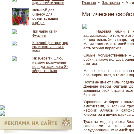
Главная
»
Эзотерика
» Магич
вдало вийти заміж
Фен-шуй для
Магические свойс
бізнесу, для
розвитку вашої
кар'єри
Три чайні світи
Надевая камни в к
Фуцзяні
задумываемся о том, что это
и «нательный» лекарь, 
Ключові фактори, що
Магическая сила камней изве
впливають на смак
есть особая иерархия.
кави
Самые могущественные – д
Як зберегти шлюб
рубин, а также полудрагоцен
на межі розлучення
аметист.
поради психолога Як
зберегти сім'ю
Менее сильны – ювелирно-п
авантюрин, агат, а также «мо
Почти не имеют силы поделоч
Древние персы считали др
женщины этой страны охот
бирюзе.
Украшения из бирюзы пользо
аметистами, и горным хру
нефрит. Алмазы и сапфи
Клеопатра и другие царицы 
Туалеты модниц эпохи Воз
сапфирами и топазами.
полудрагоценных камней: гра