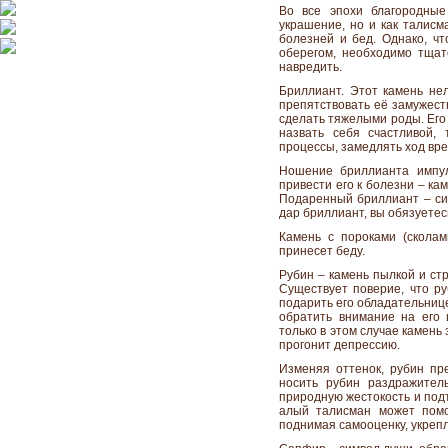
Во все эпохи благородные
украшение, но и как талисм
болезней и бед. Однако, чт
оберегом, необходимо тщат
навредить.
Бриллиант. Этот камень не
препятствовать её замужеств
сделать тяжелыми роды. Его 
назвать себя счастливой, 
процессы, замедлять ход вр
Ношение бриллианта импу
привести его к болезни – ка
Подаренный бриллиант – си
дар бриллиант, вы обязуетес
Камень с пороками (сколам
принесет беду.
Рубин – камень пылкой и стр
Существует поверие, что ру
подарить его обладательнице
обратить внимание на его 
только в этом случае камень 
прогонит депрессию.
Изменяя оттенок, рубин пр
носить рубин раздражител
природную жестокость и под
алый талисман может помо
поднимая самооценку, укрепл