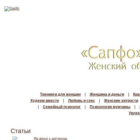
Тренинги для женщин
|
Женщина и деньги
|
Кра
Худеем вместе
|
Любовь и секс
|
Женские хитрости
|
Семейный психолог
|
Психология мужчины
|
Увлек
Статьи
Як жінці з дитиною