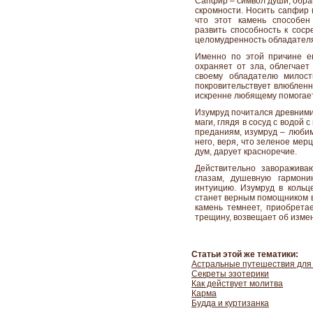
Сапфир – символ души, обращ
скромности. Носить сапфир 
что этот камень способен
развить способность к соср
целомудренность обладател
Именно по этой причине е
охраняет от зла, облегчает
своему обладателю милос
покровительствует влюбленны
искренне любящему помогает
Изумруд почитался древними 
маги, глядя в сосуд с водой
преданиям, изумруд – любим
него, веря, что зеленое мер
дум, дарует красноречие.
Действительно заворажива
глазам, душевную гармони
интуицию. Изумруд в кольц
станет верным помощником в
камень темнеет, приобрета
трещину, возвещает об изме
Статьи этой же тематики:
Астральные путешествия дл
Секреты эзотерики
Как действует молитва
Карма
Будда и куртизанка